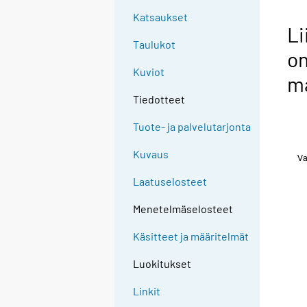
Katsaukset
Li
Taulukot
o
Kuviot
m
Tiedotteet
Tuote- ja palvelutarjonta
Kuvaus
Laatuselosteet
Menetelmäselosteet
Käsitteet ja määritelmät
Luokitukset
Linkit