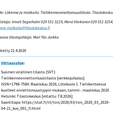
e: Liikenne ja matkailu: Tieliikenneonnettomuustilasto. Tilastokesku
tietoja: Irmeli Segerholm 029 551 3219, Mervi Härkönen 029 551 3254
enne.matkailu@tilastokeskus.fi
aava tilastojohtaja: Mari Ylä-Jarkko
itetty 21.4.2020
Viittausohje
:
Suomen virallinen tilasto (SVT):
Tieliikenneonnettomuustilasto [verkkojulkaisu].
ISSN=1798-758X.
Maaliskuu
2020, Liitekuvio 1. Tieliikenteessä
kuolleet onnettomuustyypin mukaan, tammi - maaliskuu 2020 .
Helsinki: Tilastokeskus [viitattu: 7.8.2026].
Saantitapa: https://stat.fi/til/ton/2020/03/ton_2020_03_2020-
04-21_kuv_001_fi.html