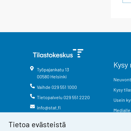
Kysy 
Työpajankatu
13
00580
Helsinki
Neuvonta
Vaihde
029 551 1000
Kysy tila
Tietopalvelu
029 551 2220
Usein ky
info@stat.fi
Medialle
Tietoa evästeistä