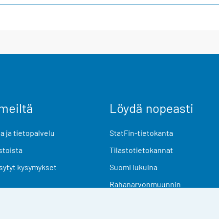
meiltä
Löydä nopeasti
 ja tietopalvelu
StatFin-tietokanta
stoista
Tilastotietokannat
sytyt kysymykset
Suomi lukuina
Rahanarvonmuunnin
Tulevat julkaisut
Tutkimusaineistot