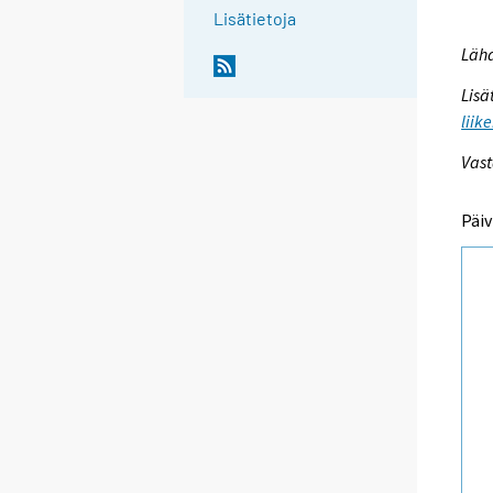
Lisätietoja
Lähd
Lisä
liik
Vast
Päiv