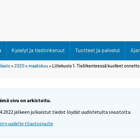
a
Kyselyt ja tiedonkeruut
Tuotteet ja palvelut
Aja
lasto
>
2020
>
maaliskuu
> Liitekuvio 1. Tieliikenteessä kuolleet onnet
ämä sivu on arkistoitu.
.4.2022 jälkeen julkaistut tiedot löydät uudistetulta sivustolta.
iirry uudelle tilastosivulle