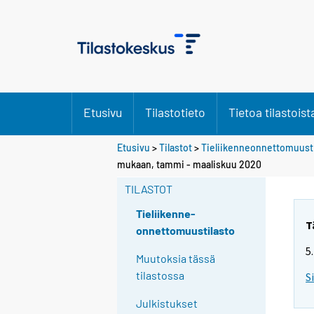
Etusivu
Tilastotieto
Tietoa tilastoist
Etusivu
>
Tilastot
>
Tieliikenneonnettomuusti
mukaan, tammi - maaliskuu 2020
TILASTOT
Tieliikenne-
T
onnettomuustilasto
5
Muutoksia tässä
tilastossa
S
Julkistukset