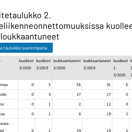
itetaulukko 2.
eliikenneonnettomuuksissa kuolle
 loukkaantuneet
a taulukko suurempana
e
kuolleet
kuolleet
loukkaantuneet
loukkaantuneet
kuolleet
3/2020
3/2019
3/2020
3/2019
1-
1
3/2020
imaa
0
5
58
91
8
inki
0
0
27
27
0
oo
0
1
2
12
0
taa
0
1
6
19
2
inais-
mi
0
1
29
19
2