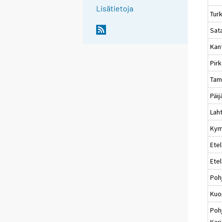
Lisätietoja
Tur
Sat
Kan
Pir
Tam
Päi
Laht
Kym
Etel
Ete
Poh
Kuo
Poh
Karj