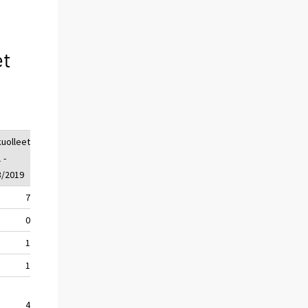
et
kuolleet
loukkaantuneet
loukkaantuneet
 -
1 - 3/2020
1 - 3/2019
3/2019
7
222
266
0
80
88
1
15
27
1
39
51
4
117
84