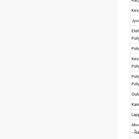
Kes
Jyv
Etel
Poh
Poh
Kes
Poh
Poh
Poh
Oul
Kai
Lap
Ahv
- Ål