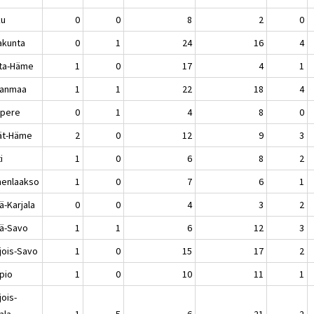
ku
0
0
8
2
0
akunta
0
1
24
16
4
ta-Häme
1
0
17
4
1
kanmaa
1
1
22
18
4
pere
0
1
4
8
0
jät-Häme
2
0
12
9
3
i
1
0
6
8
2
enlaakso
1
0
7
6
1
ä-Karjala
0
0
4
3
2
lä-Savo
1
1
6
12
3
jois-Savo
1
0
15
17
2
pio
1
0
10
11
1
jois-
ala
1
5
6
21
2