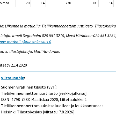
o maa
20
14
270
309
54
e: Liikenne ja matkailu: Tieliikenneonnettomuustilasto. Tilastokesku
tietoja: Irmeli Segerholm 029 551 3219, Mervi Härkönen 029 551 3254
enne.matkailu@tilastokeskus.fi
aava tilastojohtaja: Mari Ylä-Jarkko
itetty 21.4.2020
Viittausohje
:
Suomen virallinen tilasto (SVT):
Tieliikenneonnettomuustilasto [verkkojulkaisu].
ISSN=1798-758X.
Maaliskuu
2020, Liitetaulukko 2.
Tieliikenneonnettomuuksissa kuolleet ja loukkaantuneet .
Helsinki: Tilastokeskus [viitattu: 7.8.2026].