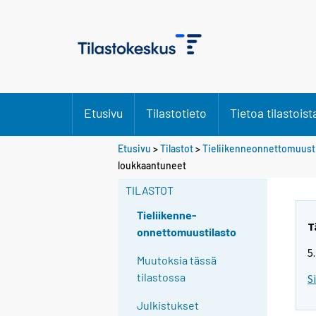
Etusivu
Tilastotieto
Tietoa tilastoist
Etusivu
>
Tilastot
>
Tieliikenneonnettomuusti
loukkaantuneet
TILASTOT
Tieliikenne-
T
onnettomuustilasto
5
Muutoksia tässä
tilastossa
S
Julkistukset