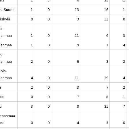
ki-Suomi
1
0
13
16
1
äskylä
0
0
3
11
0
ä-
janmaa
1
0
11
6
3
janmaa
1
0
9
7
4
ki-
janmaa
2
0
6
3
2
jois-
janmaa
4
0
11
29
4
u
2
0
3
7
2
nuu
0
0
7
8
1
pi
3
0
9
21
7
enanmaa
and
0
0
4
3
0