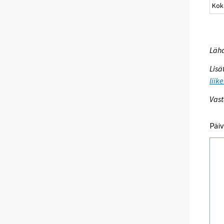
Kok
Lähd
Lisä
liik
Vast
Päiv