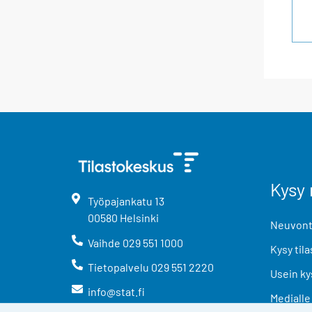
Kysy 
Työpajankatu
13
00580
Helsinki
Neuvonta
Vaihde
029 551 1000
Kysy tila
Tietopalvelu
029 551 2220
Usein ky
info@stat.fi
Medialle