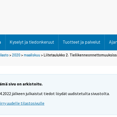
a
Kyselyt ja tiedonkeruut
Tuotteet ja palvelut
Aja
lasto
>
2020
>
maaliskuu
> Liitetaulukko 2. Tieliikenneonnettomuuksissa
ämä sivu on arkistoitu.
.4.2022 jälkeen julkaistut tiedot löydät uudistetulta sivustolta.
iirry uudelle tilastosivulle