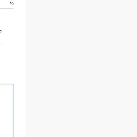
40
953
1007
s
,