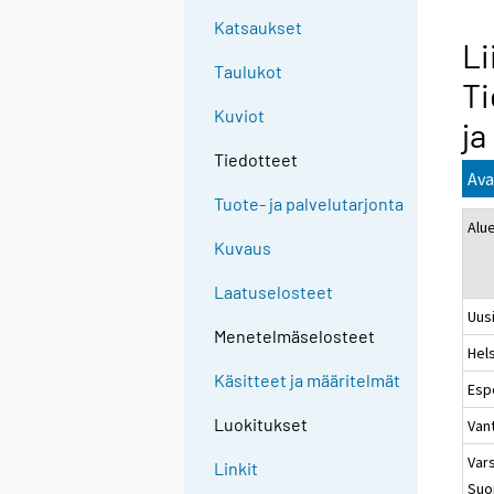
Katsaukset
Li
Taulukot
Ti
Kuviot
ja
Tiedotteet
Ava
Tuote- ja palvelutarjonta
Alu
Kuvaus
Laatuselosteet
Uus
Menetelmäselosteet
Hels
Käsitteet ja määritelmät
Esp
Luokitukset
Van
Vars
Linkit
Suo