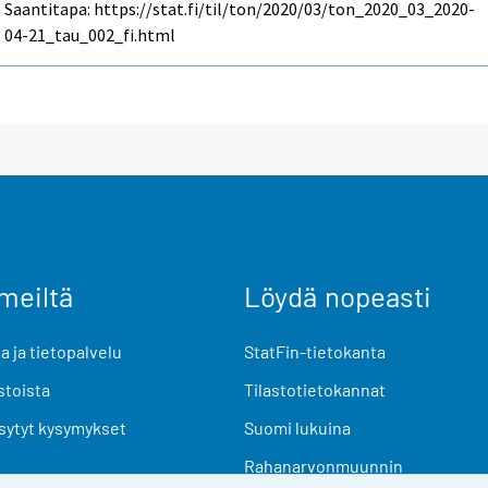
Saantitapa: https://stat.fi/til/ton/2020/03/ton_2020_03_2020-
04-21_tau_002_fi.html
meiltä
Löydä nopeasti
 ja tietopalvelu
StatFin-tietokanta
stoista
Tilastotietokannat
sytyt kysymykset
Suomi lukuina
Rahanarvonmuunnin