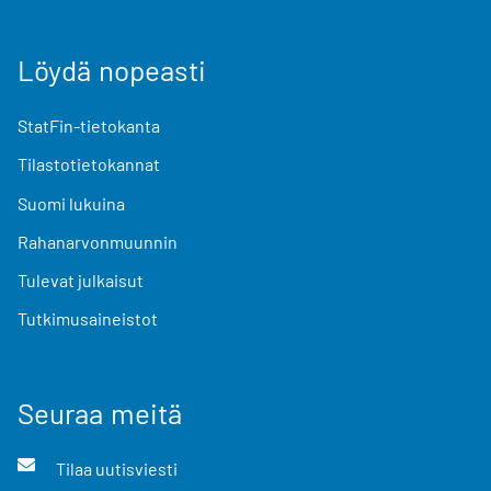
Löydä nopeasti
StatFin-tietokanta
Tilastotietokannat
Suomi lukuina
Rahanarvonmuunnin
Tulevat julkaisut
Tutkimusaineistot
Seuraa meitä
Tilaa uutisviesti