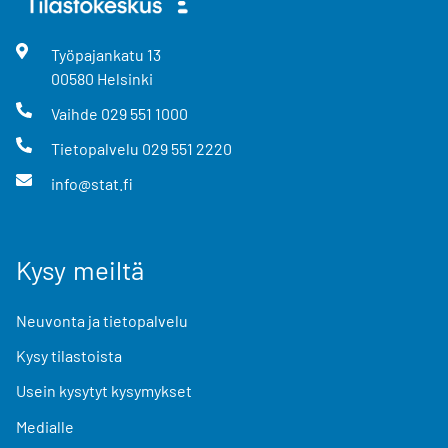
Työpajankatu
13
00580
Helsinki
Vaihde
029 551 1000
Tietopalvelu
029 551 2220
info@stat.fi
Kysy meiltä
Neuvonta ja tietopalvelu
Kysy tilastoista
Usein kysytyt kysymykset
Medialle