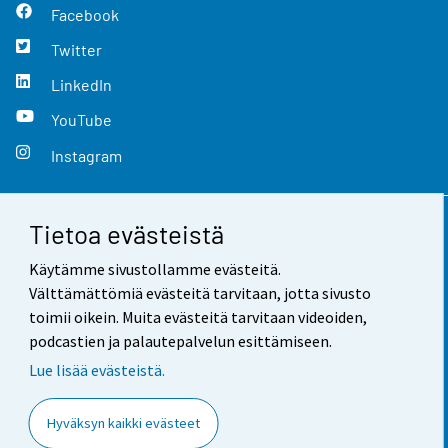
Facebook
Twitter
LinkedIn
YouTube
Instagram
Tietoa evästeistä
Yhteystiedot
Käytämme sivustollamme evästeitä.
Palaute
Välttämättömiä evästeitä tarvitaan, jotta sivusto
toimii oikein. Muita evästeitä tarvitaan videoiden,
Käyttöehdot
podcastien ja palautepalvelun esittämiseen.
Tietosuoja
Lue lisää evästeistä.
Saavutettavuus
Hyväksyn kaikki evästeet
Tietoa sivustosta