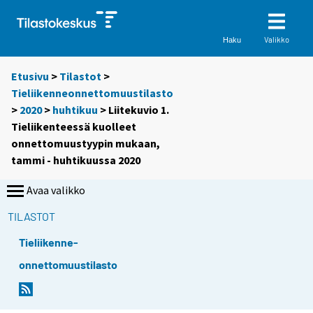
Valikko
Haku
Etusivu
>
Tilastot
>
Tieliikenneonnettomuustilasto
>
2020
>
huhtikuu
> Liitekuvio 1.
Tieliikenteessä kuolleet
onnettomuustyypin mukaan,
tammi - huhtikuussa 2020
Avaa valikko
TILASTOT
Tieliikenne-
onnettomuustilasto