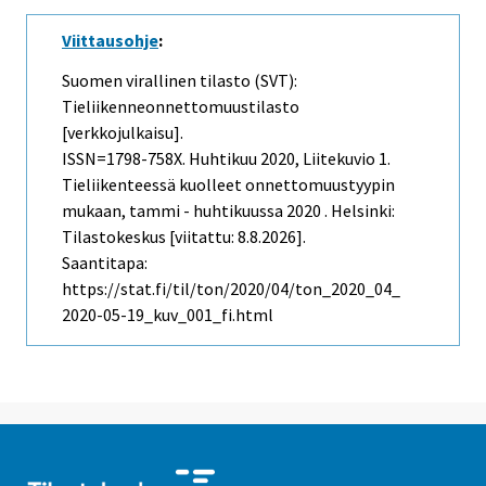
Viittausohje
:
Suomen virallinen tilasto (SVT):
Tieliikenneonnettomuustilasto
[verkkojulkaisu].
ISSN=1798-758X.
Huhtikuu
2020, Liitekuvio 1.
Tieliikenteessä kuolleet onnettomuustyypin
mukaan, tammi - huhtikuussa 2020 . Helsinki:
Tilastokeskus [viitattu: 8.8.2026].
Saantitapa:
https://stat.fi/til/ton/2020/04/ton_2020_04_
2020-05-19_kuv_001_fi.html