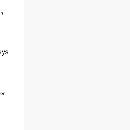
in
eys
öön