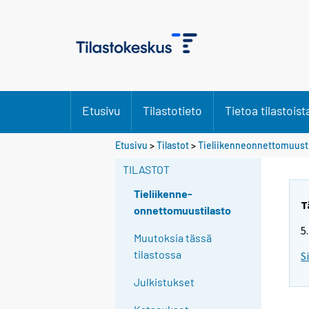
Etusivu
Tilastotieto
Tietoa tilastoist
Etusivu
>
Tilastot
>
Tieliikenneonnettomuusti
TILASTOT
Tieliikenne-
T
onnettomuustilasto
5
Muutoksia tässä
tilastossa
S
Julkistukset