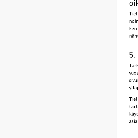
oi
Tiel
noin
kerr
näht
5.
Tark
vuos
sivu
yllä
Tie
tai 
käy
asia