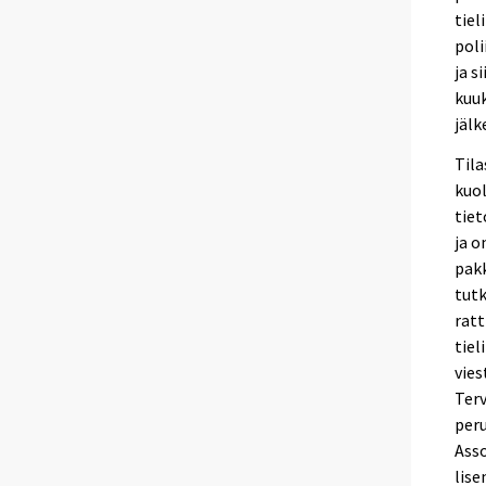
tiel
poli
ja s
kuuk
jälk
Tila
kuol
tiet
ja 
pak
tutk
rat
tiel
vies
Terv
per
Ass
lis