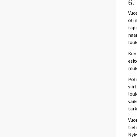
6.
Vuos
oli
tapa
naar
louk
Kuol
esit
muk
Poli
sii
lou
vaik
tark
Vuo
tiel
Nyk