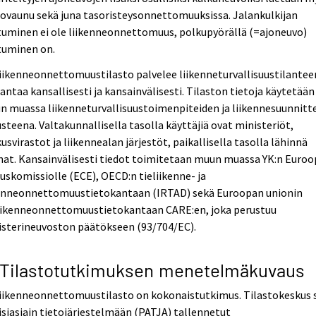
iovaunu sekä juna tasoristeysonnettomuuksissa. Jalankulkijan
tuminen ei ole liikenneonnettomuus, polkupyörällä (=ajoneuvo)
tuminen on.
iikenneonnettomuustilasto palvelee liikenneturvallisuustilantee
antaa kansallisesti ja kansainvälisesti. Tilaston tietoja käytetään
 muassa liikenneturvallisuustoimenpiteiden ja liikennesuunnitt
steena. Valtakunnallisella tasolla käyttäjiä ovat ministeriöt,
usvirastot ja liikennealan järjestöt, paikallisella tasolla lähinnä
nat. Kansainvälisesti tiedot toimitetaan muun muassa YK:n Euro
uskomissiolle (ECE), OECD:n tieliikenne- ja
kenneonnettomuustietokantaan (IRTAD) sekä Euroopan unionin
liikenneonnettomuustietokantaan CARE:en, joka perustuu
isterineuvoston päätökseen (93/704/EC).
 Tilastotutkimuksen menetelmäkuvaus
liikenneonnettomuustilasto on kokonaistutkimus. Tilastokeskus 
isiasiain tietojärjestelmään (PATJA) tallennetut