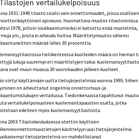
 Tilastojen vertailukelpoisuus
ina 1931-1940 tilasto sisälsi vain onnettomuudet, joissa osallise
 moottorikäyttöinen ajoneuvo. Huomattava muutos tilastoinnissa
htui 1978, jolloin loukkaantumisiksi ei katsottu enää mustelmia,
muja ym., joista ei aiheudu hoitoa. Määrittelymuutos vähensi
kaantuneitten määrää lähes 30 prosenttia.
emansyytilastossa tieliikenteessä kuolleiden määrä on hieman t
ettyjä lukuja suurempi eri määrittelyjen takia: kuolemansyytilast
ana ovat muun muassa 30 vuorokauden jälkeen kuolleet.
isi siirtyi käyttämään uutta tietojärjestelmää vuonna 1995. Siihen
rtyminen on aiheuttanut ongelmia onnettomuus-ja
kkaantumislukujen vertailussa. Tiedonkeruussa tapahtunut muuto
uta vertailukelpoisuuteen kuolemantapausten osalta, jotka
istetaan edelleen myös kuolemansyytilastosta.
nna 2003 Tilastokeskuksessa otettiin käyttöön
iikenneonnettomuustietojen käsittelyyn uusi tietojärjestelmä.
yaikaisempi tietojärjestelmä on mahdollistanut