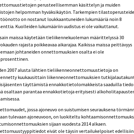
ettomuustietojen perusteellisemman käsittelyn ja muiden
eistojen helpomman hyväksikäytön. Tarkempien tilastoperusteid
ttöönotto on nostanut loukkaantuneiden lukumääriä noin 8
enttia. Kuolleiden lukumääriin uudistus ei ole vaikuttanut.
sain maissa käytetään tieliikennekuoleman määrittelyssä 30
okauden rajasta poikkeavaa aikarajaa. Kaikissa maissa peittävyys
lemaan johtaneiden onnettomuuksien osalta ei ole
aprosenttinen.
en 2007 alusta lähtien tieliikenneonnettomuustietoja on
dennetty kuukausittain liikenneonnettomuuksien tutkijalautakun
isijäsenten täyttämistä ennakkotietolomakkeista saaduilla tiedoi
 osaltaan parantaa ennakkotietoja erityisesti alkoholitapauste
aamisessa.
ettomuudet, jossa ajoneuvo on suistumisen seurauksena törmän
taan tulevaan ajoneuvoon, on luokiteltu kohtaamisonnettomuuks
stumisonnettomuuksien sijaan vuodesta 2014 alkaen.
ttomuustyyppitiedot eivät ole täysin vertailukelpoiset edellisiin