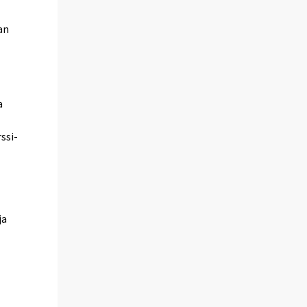
an
a
ssi-
ja
n