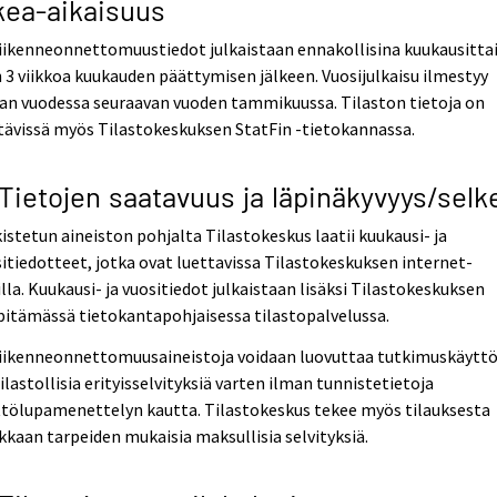
kea-aikaisuus
iikenneonnettomuustiedot julkaistaan ennakollisina kuukausitta
 3 viikkoa kuukauden päättymisen jälkeen. Vuosijulkaisu ilmestyy
an vuodessa seuraavan vuoden tammikuussa. Tilaston tietoja on
ävissä myös Tilastokeskuksen StatFin -tietokannassa.
 Tietojen saatavuus ja läpinäkyvyys/selk
istetun aineiston pohjalta Tilastokeskus laatii kuukausi- ja
itiedotteet, jotka ovat luettavissa Tilastokeskuksen internet-
illa. Kuukausi- ja vuositiedot julkaistaan lisäksi Tilastokeskuksen
pitämässä tietokantapohjaisessa tilastopalvelussa.
liikenneonnettomuusaineistoja voidaan luovuttaa tutkimuskäytt
tilastollisia erityisselvityksiä varten ilman tunnistetietoja
ttölupamenettelyn kautta. Tilastokeskus tekee myös tilauksesta
kkaan tarpeiden mukaisia maksullisia selvityksiä.