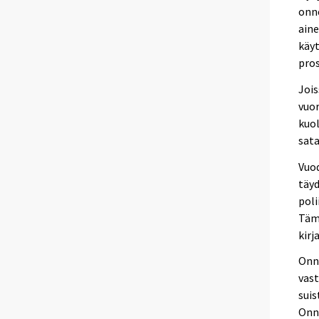
onn
ain
käy
pros
Jois
vuor
kuo
sat
Vuod
täy
poli
Tämä
kirj
Onn
vas
sui
Onne