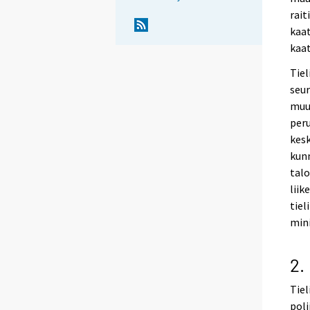
rait
kaa
kaa
Tiel
seur
muun
peru
kesk
kun
talo
lii
tie
min
2.
Tie
poli