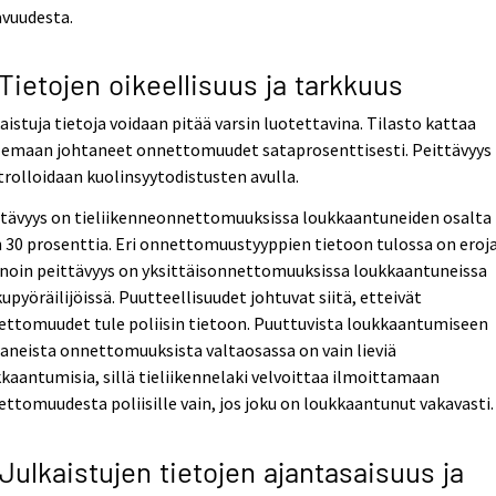
avuudesta.
 Tietojen oikeellisuus ja tarkkuus
aistuja tietoja voidaan pitää varsin luotettavina. Tilasto kattaa
lemaan johtaneet onnettomuudet sataprosenttisesti. Peittävyys
rolloidaan kuolinsyytodistusten avulla.
ttävyys on tieliikenneonnettomuuksissa loukkaantuneiden osalta
 30 prosenttia. Eri onnettomuustyyppien tietoon tulossa on eroja
noin peittävyys on yksittäisonnettomuuksissa loukkaantuneissa
upyöräilijöissä. Puutteellisuudet johtuvat siitä, etteivät
ettomuudet tule poliisin tietoon. Puuttuvista loukkaantumiseen
aneista onnettomuuksista valtaosassa on vain lieviä
kaantumisia, sillä tieliikennelaki velvoittaa ilmoittamaan
ttomuudesta poliisille vain, jos joku on loukkaantunut vakavasti.
 Julkaistujen tietojen ajantasaisuus ja