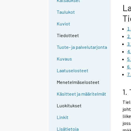
Katsaukset
La
Taulukot
Ti
Kuviot
1
Tiedotteet
2
3
Tuote- ja palvelutarjonta
4
Kuvaus
5
6
Laatuselosteet
7
Menetelmäselosteet
1.
Käsitteet ja määritelmät
Tie
Luokitukset
joht
liik
Linkit
joss
Lisätietoja
määr