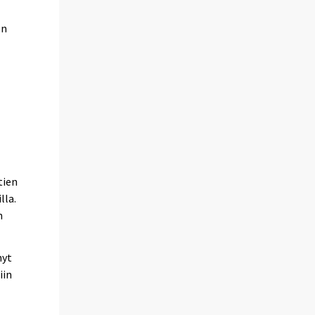
en
tien
lla.
n
nyt
iin