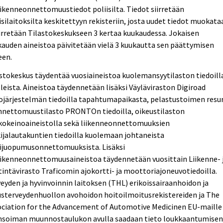
iikenneonnettomuustiedot poliisilta. Tiedot siirretään
isilaitoksilta keskitettyyn rekisteriin, josta uudet tiedot muokata
iirretään Tilastokeskukseen 3 kertaa kuukaudessa. Jokaisen
auden aineistoa päivitetään vielä 3 kuukautta sen päättymisen
een.
stokeskus täydentää vuosiaineistoa kuolemansyytilaston tiedoill
leista. Aineistoa täydennetään lisäksi Väyläviraston Digiroad
ojärjestelmän tiedoilla tapahtumapaikasta, pelastustoimen resur
onnettomuustilasto PRONTOn tiedoilla, oikeustilaston
kokeinoaineistolla sekä liikenneonnettomuuksien
ijalautakuntien tiedoilla kuolemaan johtaneista
tijuopumusonnettomuuksista. Lisäksi
iikenneonnettomuusaineistoa täydennetään vuosittain Liikenne- 
tintävirasto Traficomin ajokortti- ja moottoriajoneuvotiedoilla.
eyden ja hyvinvoinnin laitoksen (THL) erikoissairaanhoidon ja
usterveydenhuollon avohoidon hoitoilmoitusrekistereiden ja The
ociation for the Advancement of Automotive Medicinen EU-maille
ensoiman muunnostaulukon avulla saadaan tieto loukkaantumise