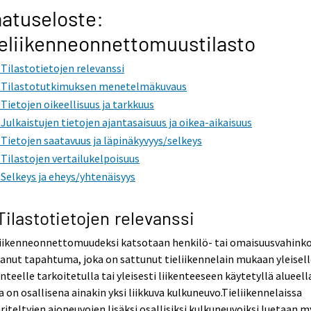
atuseloste:
eliikenneonnettomuustilasto
. Tilastotietojen relevanssi
. Tilastotutkimuksen menetelmäkuvaus
. Tietojen oikeellisuus ja tarkkuus
. Julkaistujen tietojen ajantasaisuus ja oikea-aikaisuus
. Tietojen saatavuus ja läpinäkyvyys/selkeys
. Tilastojen vertailukelpoisuus
. Selkeys ja eheys/yhtenäisyys
 Tilastotietojen relevanssi
liikenneonnettomuudeksi katsotaan henkilö- tai omaisuusvahink
anut tapahtuma, joka on sattunut tieliikennelain mukaan yleisel
enteelle tarkoitetulla tai yleisesti liikenteeseen käytetyllä alueella
a on osallisena ainakin yksi liikkuva kulkuneuvo.Tieliikennelaissa
iteltyjen ajoneuvojen lisäksi osallisiksi kulkuneuvoiksi luetaan 