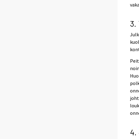
vak
3.
Julk
kuo
kont
Pei
noin
Huo
polk
onn
joht
louk
onne
4.