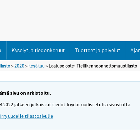
a
Kyselyt ja tiedonkeruut
Tuotteet ja palvelut
Aja
lasto
>
2020
>
kesäkuu
> Laatuseloste: Tieliikenneonnettomuustilasto
ämä sivu on arkistoitu.
.4.2022 jälkeen julkaistut tiedot löydät uudistetulta sivustolta.
iirry uudelle tilastosivulle