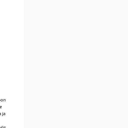
oon
le
 ja
myös