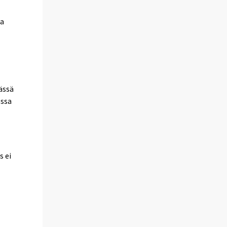
na
ässä
ossa
s ei