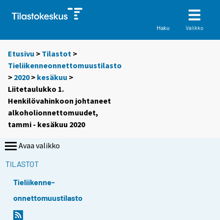
Valikko
Haku
Etusivu
>
Tilastot
>
Tieliikenneonnettomuustilasto
>
2020
>
kesäkuu
>
Liitetaulukko 1.
Henkilövahinkoon johtaneet
alkoholionnettomuudet,
tammi - kesäkuu 2020
Avaa valikko
TILASTOT
Tieliikenne-
onnettomuustilasto