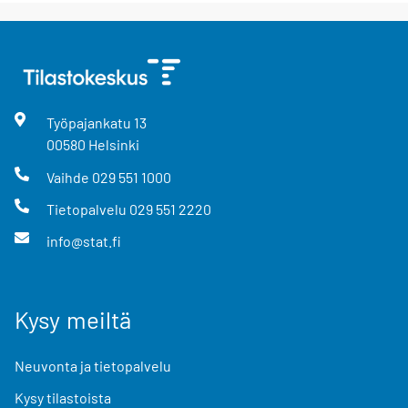
Työpajankatu
13
00580
Helsinki
Vaihde
029 551 1000
Tietopalvelu
029 551 2220
info@stat.fi
Kysy meiltä
Neuvonta ja tietopalvelu
Kysy tilastoista