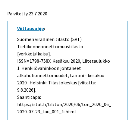
Päivitetty 23.7.2020
Viittausohje
:
Suomen virallinen tilasto (SVT):
Tieliikenneonnettomuustilasto
[verkkojulkaisu].
ISSN=1798-758X.
Kesäkuu
2020, Liitetaulukko
1. Henkilövahinkoon johtaneet
alkoholionnettomuudet, tammi - kesäkuu
2020 . Helsinki: Tilastokeskus [viitattu:
9.8.2026].
Saantitapa:
https://stat.fi/til/ton/2020/06/ton_2020_06_
2020-07-23_tau_001_fi.html