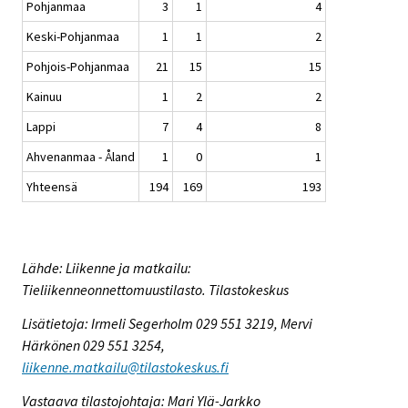
Pohjanmaa
3
1
4
Keski-Pohjanmaa
1
1
2
Pohjois-Pohjanmaa
21
15
15
Kainuu
1
2
2
Lappi
7
4
8
Ahvenanmaa - Åland
1
0
1
Yhteensä
194
169
193
Lähde: Liikenne ja matkailu:
Tieliikenneonnettomuustilasto. Tilastokeskus
Lisätietoja: Irmeli Segerholm 029 551 3219, Mervi
Härkönen 029 551 3254,
liikenne.matkailu@tilastokeskus.fi
Vastaava tilastojohtaja: Mari Ylä-Jarkko