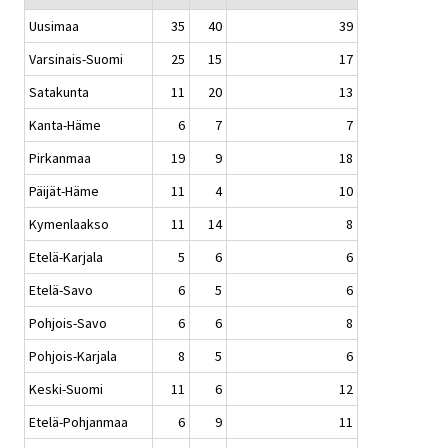
Uusimaa
35
40
39
Varsinais-Suomi
25
15
17
Satakunta
11
20
13
Kanta-Häme
6
7
7
Pirkanmaa
19
9
18
Päijät-Häme
11
4
10
Kymenlaakso
11
14
8
Etelä-Karjala
5
6
6
Etelä-Savo
6
5
6
Pohjois-Savo
6
6
8
Pohjois-Karjala
8
5
6
Keski-Suomi
11
6
12
Etelä-Pohjanmaa
6
9
11