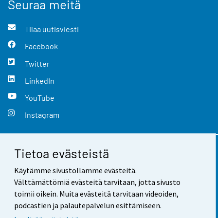
Seuraa meitä
Tilaa uutisviesti
Facebook
Twitter
LinkedIn
YouTube
Instagram
Tietoa evästeistä
Yhteystiedot
Käytämme sivustollamme evästeitä.
Palaute
Välttämättömiä evästeitä tarvitaan, jotta sivusto
toimii oikein. Muita evästeitä tarvitaan videoiden,
Käyttöehdot
podcastien ja palautepalvelun esittämiseen.
Tietosuoja