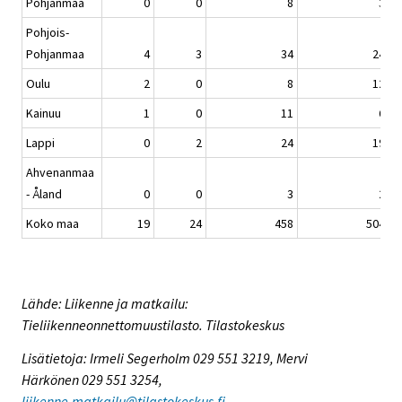
Pohjanmaa
0
0
8
3
Pohjois-
Pohjanmaa
4
3
34
24
Oulu
2
0
8
12
Kainuu
1
0
11
6
Lappi
0
2
24
19
Ahvenanmaa
- Åland
0
0
3
2
Koko maa
19
24
458
504
Lähde: Liikenne ja matkailu:
Tieliikenneonnettomuustilasto. Tilastokeskus
Lisätietoja: Irmeli Segerholm 029 551 3219, Mervi
Härkönen 029 551 3254,
liikenne.matkailu@tilastokeskus.fi