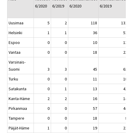
6/2020
6/2019
6/2020
6/2019
1
6
Uusimaa
5
2
118
131
Helsinki
1
1
36
52
Espoo
0
0
10
13
Vantaa
0
0
18
23
Varsinais-
Suomi
3
3
45
62
Turku
0
0
11
18
Satakunta
0
1
13
41
Kanta-Häme
2
2
16
14
Pirkanmaa
0
0
57
44
Tampere
0
0
18
8
Päijät-Häme
1
0
19
23