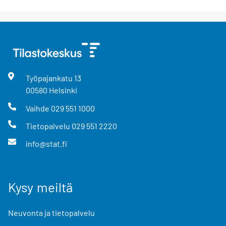
Työpajankatu
13
00580
Helsinki
Vaihde
029 551 1000
Tietopalvelu
029 551 2220
info@stat.fi
Kysy meiltä
Neuvonta ja tietopalvelu