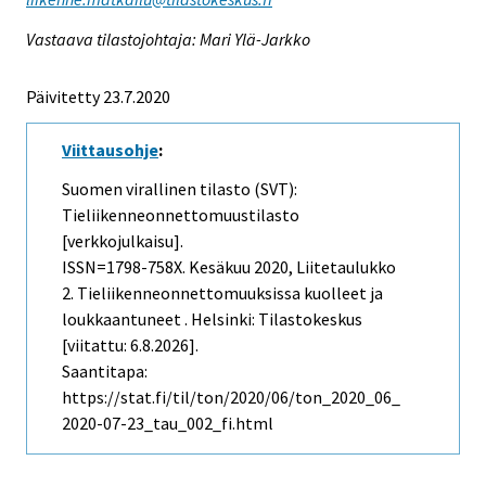
Vastaava tilastojohtaja: Mari Ylä-Jarkko
Päivitetty 23.7.2020
Viittausohje
:
Suomen virallinen tilasto (SVT):
Tieliikenneonnettomuustilasto
[verkkojulkaisu].
ISSN=1798-758X.
Kesäkuu
2020, Liitetaulukko
2. Tieliikenneonnettomuuksissa kuolleet ja
loukkaantuneet . Helsinki: Tilastokeskus
[viitattu: 6.8.2026].
Saantitapa:
https://stat.fi/til/ton/2020/06/ton_2020_06_
2020-07-23_tau_002_fi.html