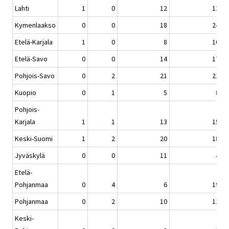
Lahti
1
0
12
13
Kymenlaakso
0
0
18
24
Etelä-Karjala
1
0
8
10
Etelä-Savo
0
0
14
17
Pohjois-Savo
0
2
21
21
Kuopio
0
1
5
8
Pohjois-
Karjala
1
1
13
15
Keski-Suomi
1
2
20
18
Jyväskylä
0
0
11
4
Etelä-
Pohjanmaa
0
4
6
19
Pohjanmaa
0
2
10
11
Keski-