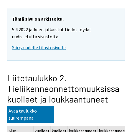
Tämä sivu on arkistoitu.
5.4.2022 jälkeen julkaistut tiedot löydät
uudistetulta sivustolta.
Siirry uudelle tilastosivulle
Liitetaulukko 2.
Tieliikenneonnettomuuksissa
kuolleet ja loukkaantuneet
Avaa taulukko
suurempana
Alue
kuolleet
kuolleet
loukkaantuneet
loukkaantuneet
k