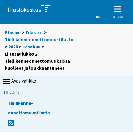
Valikko
Haku
Etusivu
>
Tilastot
>
Tieliikenneonnettomuustilasto
>
2020
>
kesäkuu
>
Liitetaulukko 2.
Tieliikenneonnettomuuksissa
kuolleet ja loukkaantuneet
Avaa valikko
TILASTOT
Tieliikenne-
onnettomuustilasto