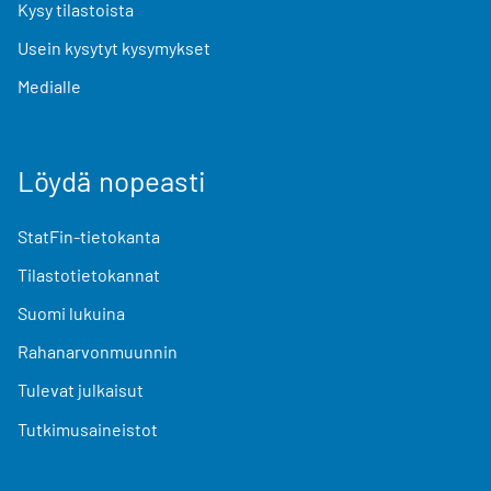
Kysy tilastoista
Usein kysytyt kysymykset
Medialle
Löydä nopeasti
StatFin-tietokanta
Tilastotietokannat
Suomi lukuina
Rahanarvonmuunnin
Tulevat julkaisut
Tutkimusaineistot