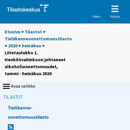
Valikko
Haku
Etusivu
>
Tilastot
>
Tieliikenneonnettomuustilasto
>
2020
>
heinäkuu
>
Liitetaulukko 1.
Henkilövahinkoon johtaneet
alkoholionnettomuudet,
tammi - heinäkuu 2020
Avaa valikko
TILASTOT
Tieliikenne-
onnettomuustilasto