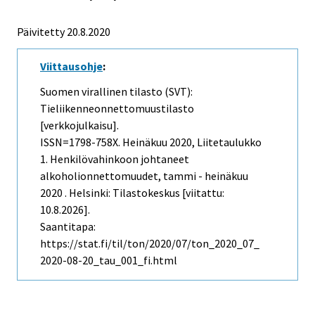
Päivitetty 20.8.2020
Viittausohje
:
Suomen virallinen tilasto (SVT):
Tieliikenneonnettomuustilasto
[verkkojulkaisu].
ISSN=1798-758X.
Heinäkuu
2020, Liitetaulukko
1. Henkilövahinkoon johtaneet
alkoholionnettomuudet, tammi - heinäkuu
2020 . Helsinki: Tilastokeskus [viitattu:
10.8.2026].
Saantitapa:
https://stat.fi/til/ton/2020/07/ton_2020_07_
2020-08-20_tau_001_fi.html