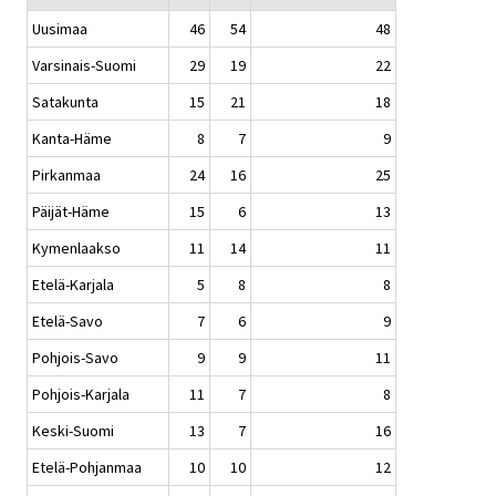
Uusimaa
46
54
48
Varsinais-Suomi
29
19
22
Satakunta
15
21
18
Kanta-Häme
8
7
9
Pirkanmaa
24
16
25
Päijät-Häme
15
6
13
Kymenlaakso
11
14
11
Etelä-Karjala
5
8
8
Etelä-Savo
7
6
9
Pohjois-Savo
9
9
11
Pohjois-Karjala
11
7
8
Keski-Suomi
13
7
16
Etelä-Pohjanmaa
10
10
12