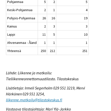
Pohjanmaa
5
2
5
Keski-Pohjanmaa
2
1
4
Pohjois-Pohjanmaa
26
16
19
Kainuu
2
3
3
Lappi
11
5
10
Ahvenanmaa - Åland
1
1
1
Yhteensä
250
212
251
Lähde: Liikenne ja matkailu:
Tieliikenneonnettomuustilasto. Tilastokeskus
Lisätietoja: Irmeli Segerholm 029 551 3219, Mervi
Härkönen 029 551 3254,
liikenne.matkailu@tilastokeskus.fi
Vastaava tilastojohtaja: Mari Ylä-Jarkko