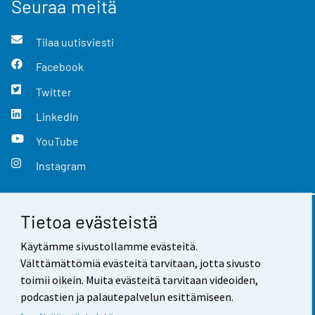
Seuraa meitä
Tilaa uutisviesti
Facebook
Twitter
LinkedIn
YouTube
Instagram
Tietoa evästeistä
Yhteystiedot
Käytämme sivustollamme evästeitä.
Palaute
Välttämättömiä evästeitä tarvitaan, jotta sivusto
toimii oikein. Muita evästeitä tarvitaan videoiden,
Käyttöehdot
podcastien ja palautepalvelun esittämiseen.
Tietosuoja