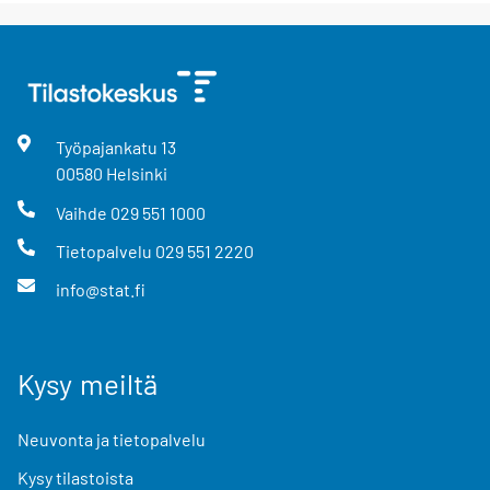
Työpajankatu
13
00580
Helsinki
Vaihde
029 551 1000
Tietopalvelu
029 551 2220
info@stat.fi
Kysy meiltä
Neuvonta ja tietopalvelu
Kysy tilastoista