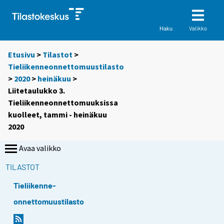
Valikko
Haku
Etusivu
>
Tilastot
>
Tieliikenneonnettomuustilasto
>
2020
>
heinäkuu
>
Liitetaulukko 3.
Tieliikenneonnettomuuksissa
kuolleet, tammi - heinäkuu
2020
Avaa valikko
TILASTOT
Tieliikenne-
onnettomuustilasto