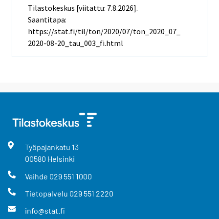
Tilastokeskus [viitattu: 7.8.2026].
Saantitapa:
https://stat.fi/til/ton/2020/07/ton_2020_07_
2020-08-20_tau_003_fi.html
Työpajankatu
13
00580
Helsinki
Vaihde
029 551 1000
Tietopalvelu
029 551 2220
info@stat.fi