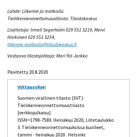
Lähde: Liikenne ja matkailu:
Tieliikenneonnettomuustilasto. Tilastokeskus
Lisätietoja: Irmeli Segerholm 029 551 3219, Mervi
Härkönen 029 551 3254,
liikenne.matkailu@tilastokeskus.fi
Vastaava tilastojohtaja: Mari Ylä-Jarkko
Päivitetty 20.8.2020
Viittausohje
:
Suomen virallinen tilasto (SVT):
Tieliikenneonnettomuustilasto
[verkkojulkaisu].
ISSN=1798-758X.
Heinäkuu
2020, Liitetaulukko
3. Tieliikenneonnettomuuksissa kuolleet,
tammi - heinäkuu 2020 . Helsinki: