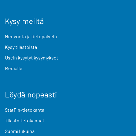
Kysy meiltä
Neuvonta ja tietopalvelu
Kysy tilastoista
Usein kysytyt kysymykset
Medialle
Löydä nopeasti
StatFin-tietokanta
Tilastotietokannat
Suomi lukuina