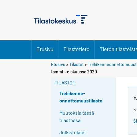
Etusivu
Tilastotieto
Tietoa tilastoist
Etusivu
>
Tilastot
>
Tieliikenneonnettomuusti
tammi - elokuussa 2020
TILASTOT
Tieliikenne-
T
onnettomuustilasto
5
Muutoksia tässä
tilastossa
S
Julkistukset