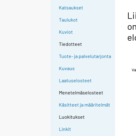
Katsaukset
Li
Taulukot
o
Kuviot
e
Tiedotteet
Tuote- ja palvelutarjonta
Kuvaus
Laatuselosteet
Menetelmäselosteet
Käsitteet ja määritelmät
Luokitukset
Linkit