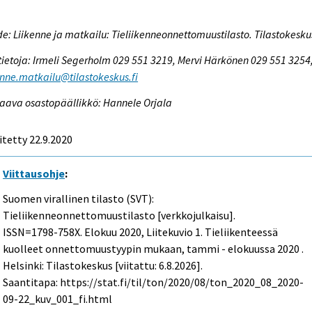
e: Liikenne ja matkailu: Tieliikenneonnettomuustilasto. Tilastokesku
tietoja: Irmeli Segerholm 029 551 3219, Mervi Härkönen 029 551 3254
enne.matkailu@tilastokeskus.fi
aava osastopäällikkö: Hannele Orjala
itetty 22.9.2020
Viittausohje
:
Suomen virallinen tilasto (SVT):
Tieliikenneonnettomuustilasto [verkkojulkaisu].
ISSN=1798-758X.
Elokuu
2020, Liitekuvio 1. Tieliikenteessä
kuolleet onnettomuustyypin mukaan, tammi - elokuussa 2020 .
Helsinki: Tilastokeskus [viitattu: 6.8.2026].
Saantitapa: https://stat.fi/til/ton/2020/08/ton_2020_08_2020-
09-22_kuv_001_fi.html