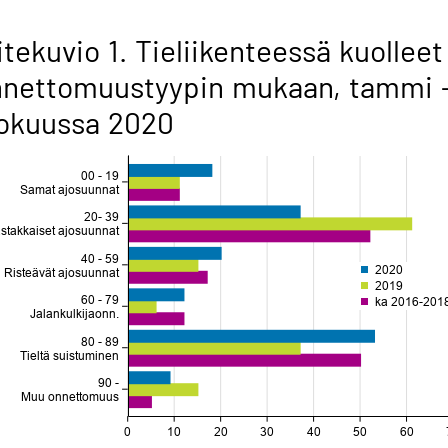
itekuvio 1. Tieliikenteessä kuolleet
nnettomuustyypin mukaan, tammi 
lokuussa 2020