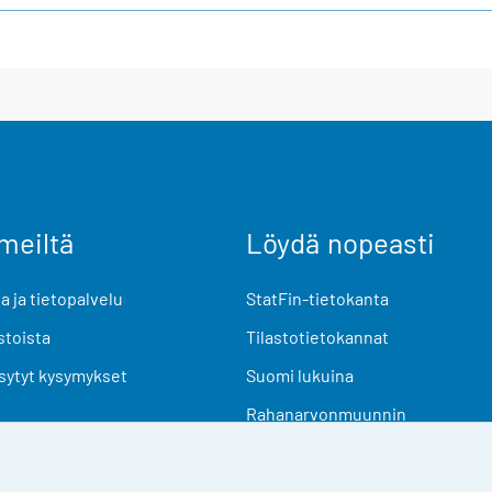
meiltä
Löydä nopeasti
 ja tietopalvelu
StatFin-tietokanta
stoista
Tilastotietokannat
sytyt kysymykset
Suomi lukuina
Rahanarvonmuunnin
Tulevat julkaisut
Tutkimusaineistot