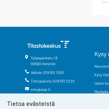
Kysy 
Työpajankatu
13
00580
Helsinki
Neuvonta
Vaihde
029 551 1000
Kysy tila
Tietopalvelu
029 551 2220
Usein ky
info@stat.fi
Medialle
Tietoa evästeistä