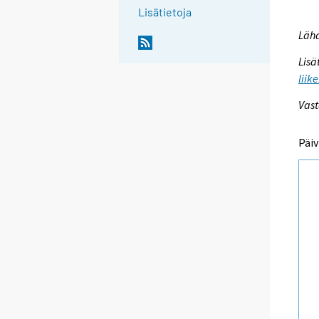
Lisätietoja
Lähd
Lisä
liik
Vast
Päiv