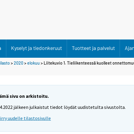
a
Kyselyt ja tiedonkeruut
Tuotteet ja palvelut
Aja
lasto
>
2020
>
elokuu
> Liitekuvio 1. Tieliikenteessä kuolleet onnettom
ämä sivu on arkistoitu.
.4.2022 jälkeen julkaistut tiedot löydät uudistetulta sivustolta.
iirry uudelle tilastosivulle