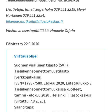
Tieliikenneonnettomuustilasto. Tilastokeskus
Lisätietoja: Irmeli Segerholm 029 551 3219, Mervi
Härkönen 029 551 3254,
liikenne.matkailu@tilastokeskus.fi
Vastaava osastopäällikkö: Hannele Orjala
Päivitetty 22.9.2020
Viittausohje
:
Suomen virallinen tilasto (SVT):
Tieliikenneonnettomuustilasto
[verkkojulkaisu].
ISSN=1798-758X.
Elokuu
2020, Liitetaulukko 3.
Tieliikenneonnettomuuksissa kuolleet,
tammi - elokuu 2020 . Helsinki: Tilastokeskus
[viitattu: 7.8.2026].
Saantitapa: