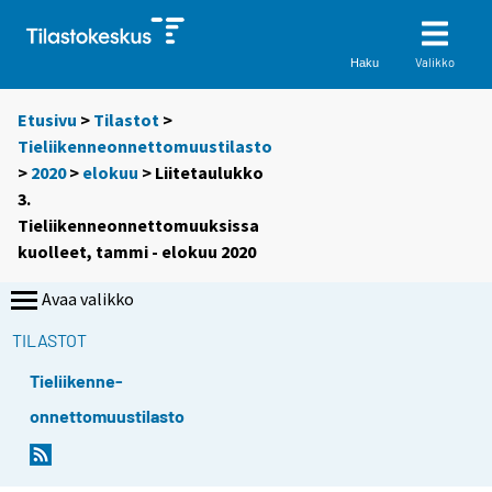
Valikko
Haku
Etusivu
>
Tilastot
>
Tieliikenneonnettomuustilasto
>
2020
>
elokuu
> Liitetaulukko
3.
Tieliikenneonnettomuuksissa
kuolleet, tammi - elokuu 2020
Avaa valikko
TILASTOT
Tieliikenne-
onnettomuustilasto