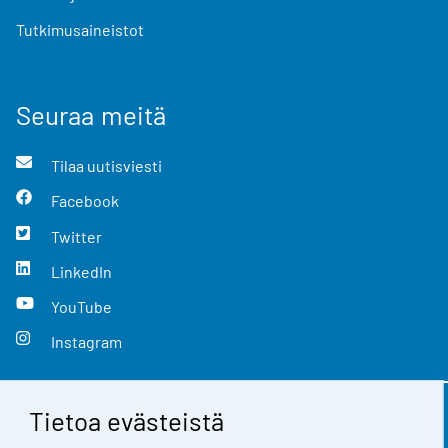
Tutkimusaineistot
Seuraa meitä
Tilaa uutisviesti
Facebook
Twitter
LinkedIn
YouTube
Instagram
Tietoa evästeistä
Yhteystiedot