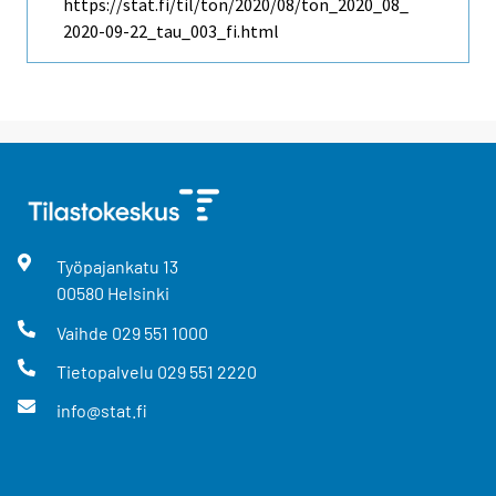
https://stat.fi/til/ton/2020/08/ton_2020_08_
2020-09-22_tau_003_fi.html
Työpajankatu
13
00580
Helsinki
Vaihde
029 551 1000
Tietopalvelu
029 551 2220
info@stat.fi