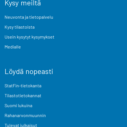
Kysy meiltä
Neuvonta ja tietopalvelu
Kysy tilastoista
Usein kysytyt kysymykset
Medialle
Löydä nopeasti
StatFin-tietokanta
Tilastotietokannat
Suomi lukuina
Rahanarvonmuunnin
Tulevat julkaisut