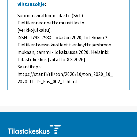
Viittausohje
:
Suomen virallinen tilasto (SVT):
Tieliikenneonnettomuustilasto
[verkkojulkaisu].
ISSN=1798-758X.
Lokakuu
2020, Liitekuvio 2.
Tieliikenteessä kuolleet tienkäyttäjäryhmän
mukaan, tammi - lokakuussa 2020 . Helsinki:
Tilastokeskus [viitattu: 8.8.2026].
Saantitapa:
https://stat.fi/til/ton/2020/10/ton_2020_10_
2020-11-19_kuv_002_fi.html