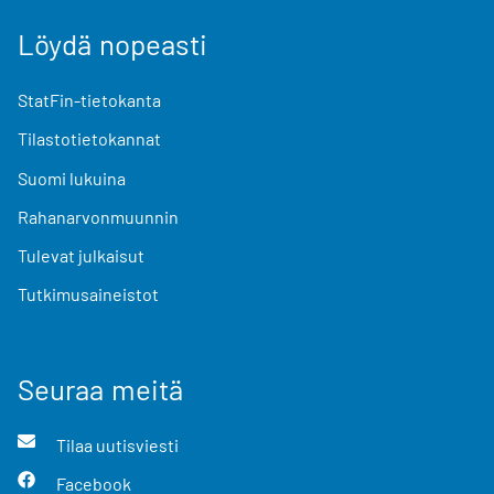
Löydä nopeasti
StatFin-tietokanta
Tilastotietokannat
Suomi lukuina
Rahanarvonmuunnin
Tulevat julkaisut
Tutkimusaineistot
Seuraa meitä
Tilaa uutisviesti
Facebook