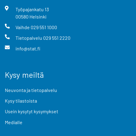
Työpajankatu
13
00580
Helsinki
Vaihde
029 551 1000
Tietopalvelu
029 551 2220
info@stat.fi
Kysy meiltä
Neuvonta ja tietopalvelu
Kysy tilastoista
Usein kysytyt kysymykset
Medialle