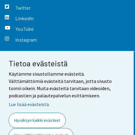
Twitter
LinkedIn
YouTube
Instagram
Tietoa evästeistä
Yhteystiedot
Käytämme sivustollamme evästeitä.
Palaute
Välttämättömiä evästeitä tarvitaan, jotta sivusto
toimii oikein. Muita evästeitä tarvitaan videoiden,
Käyttöehdot
podcastien ja palautepalvelun esittämiseen.
Tietosuoja
Lue lisää evästeistä.
Saavutettavuus
Hyväksyn kaikki evästeet
Tietoa sivustosta