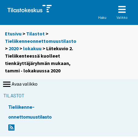
Valikko
Haku
Etusivu
>
Tilastot
>
Tieliikenneonnettomuustilasto
>
2020
>
lokakuu
> Liitekuvio 2.
Tieliikenteessä kuolleet
tienkäyttäjäryhmän mukaan,
tammi - lokakuussa 2020
Avaa valikko
TILASTOT
Tieliikenne-
onnettomuustilasto