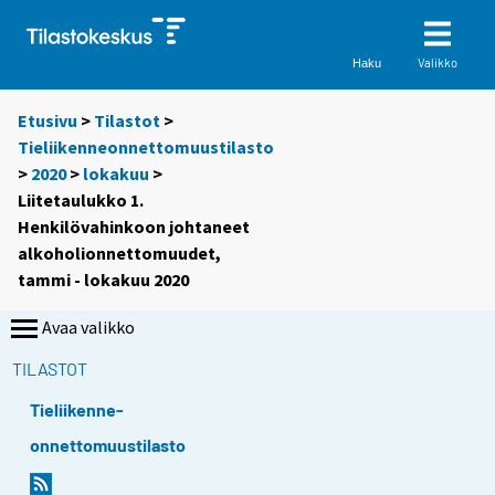
Valikko
Haku
Etusivu
>
Tilastot
>
Tieliikenneonnettomuustilasto
>
2020
>
lokakuu
>
Liitetaulukko 1.
Henkilövahinkoon johtaneet
alkoholionnettomuudet,
tammi - lokakuu 2020
Avaa valikko
TILASTOT
Tieliikenne-
onnettomuustilasto