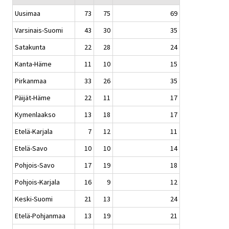
Uusimaa
73
75
69
Varsinais-Suomi
43
30
35
Satakunta
22
28
24
Kanta-Häme
11
10
15
Pirkanmaa
33
26
35
Päijät-Häme
22
11
17
Kymenlaakso
13
18
17
Etelä-Karjala
7
12
11
Etelä-Savo
10
10
14
Pohjois-Savo
17
19
18
Pohjois-Karjala
16
9
12
Keski-Suomi
21
13
24
Etelä-Pohjanmaa
13
19
21