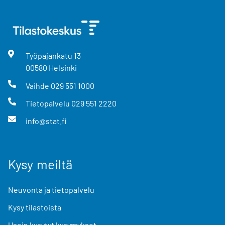
Työpajankatu
13
00580
Helsinki
Vaihde
029 551 1000
Tietopalvelu
029 551 2220
info@stat.fi
Kysy meiltä
Neuvonta ja tietopalvelu
Kysy tilastoista
Usein kysytyt kysymykset