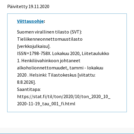
Päivitetty 19.11.2020
Viittausohje
:
Suomen virallinen tilasto (SVT):
Tieliikenneonnettomuustilasto
[verkkojulkaisu].
ISSN=1798-758X.
Lokakuu
2020, Liitetaulukko
1. Henkilövahinkoon johtaneet
alkoholionnettomuudet, tammi - lokakuu
2020 . Helsinki: Tilastokeskus [viitattu:
8.8.2026].
Saantitapa:
https://stat.fi/til/ton/2020/10/ton_2020_10_
2020-11-19_tau_001_fi.html