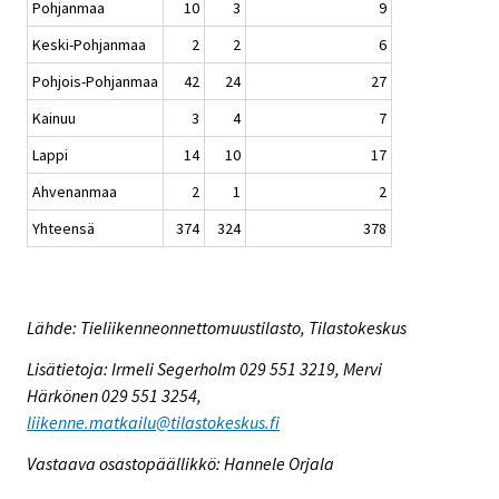
Pohjanmaa
10
3
9
Keski-Pohjanmaa
2
2
6
Pohjois-Pohjanmaa
42
24
27
Kainuu
3
4
7
Lappi
14
10
17
Ahvenanmaa
2
1
2
Yhteensä
374
324
378
Lähde: Tieliikenneonnettomuustilasto, Tilastokeskus
Lisätietoja: Irmeli Segerholm 029 551 3219, Mervi
Härkönen 029 551 3254,
liikenne.matkailu@tilastokeskus.fi
Vastaava osastopäällikkö: Hannele Orjala