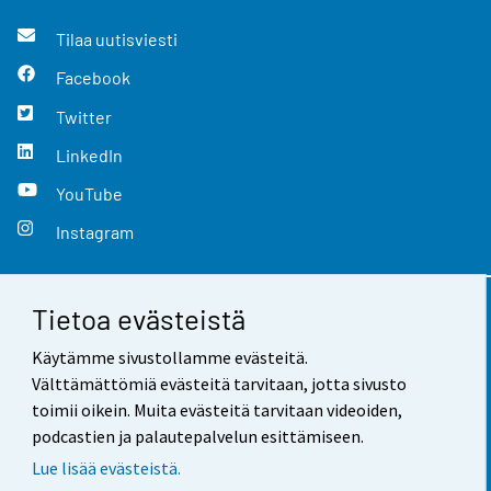
Tilaa uutisviesti
Facebook
Twitter
LinkedIn
YouTube
Instagram
Tietoa evästeistä
Yhteystiedot
Käytämme sivustollamme evästeitä.
Palaute
Välttämättömiä evästeitä tarvitaan, jotta sivusto
toimii oikein. Muita evästeitä tarvitaan videoiden,
Käyttöehdot
podcastien ja palautepalvelun esittämiseen.
Tietosuoja
Lue lisää evästeistä.