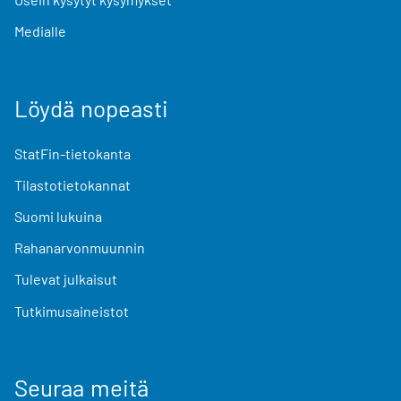
Medialle
Löydä nopeasti
StatFin-tietokanta
Tilastotietokannat
Suomi lukuina
Rahanarvonmuunnin
Tulevat julkaisut
Tutkimusaineistot
Seuraa meitä