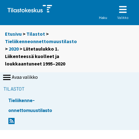
Valikko
Haku
Etusivu
>
Tilastot
>
Tieliikenneonnettomuustilasto
>
2020
> Liitetaulukko 1.
Liikenteessä kuolleet ja
loukkaantuneet 1995–2020
Avaa valikko
TILASTOT
Tieliikenne-
onnettomuustilasto