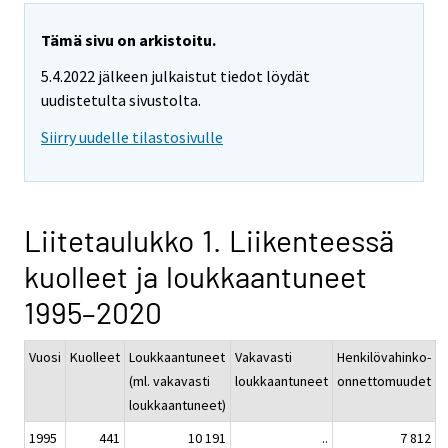
Tämä sivu on arkistoitu.
5.4.2022 jälkeen julkaistut tiedot löydät
uudistetulta sivustolta.
Siirry uudelle tilastosivulle
Liitetaulukko 1. Liikenteessä
kuolleet ja loukkaantuneet
1995–2020
Vuosi
Kuolleet
Loukkaantuneet
Vakavasti
Henkilövahinko-
(ml. vakavasti
loukkaantuneet
onnettomuudet
loukkaantuneet)
1995
441
10 191
..
7 812