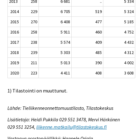
2013
258
6 681
..
5 334
2014
229
6 705
519
5 324
2015
270
6 408
477
5 185
2016
258
5 911
460
4 752
2017
238
5 574
409
4 432
2018
239
5 303
485
4 312
2019
211
5 013
390
4 002
2020
223
4 411
408
3 608
1) Tilastointi on muuttunut.
Lähde: Tieliikenneonnettomuustilasto, Tilastokeskus
Lisätietoja: Heidi Pukkila 029 551 3478, Mervi Härkönen
029 551 3254,
liikenne.matkailu@tilastokeskus.fi
Vastaava osastopäällikkö: Hannele Orjala