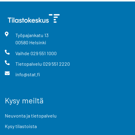
Työpajankatu
13
00580
Helsinki
Vaihde
029 551 1000
Tietopalvelu
029 551 2220
info@stat.fi
Kysy meiltä
Neuvonta ja tietopalvelu
Kysy tilastoista