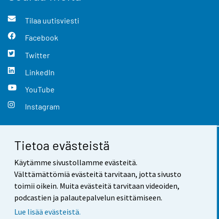
Tilaa uutisviesti
Facebook
Twitter
LinkedIn
YouTube
Instagram
Tietoa evästeistä
Yhteystiedot
Käytämme sivustollamme evästeitä.
Palaute
Välttämättömiä evästeitä tarvitaan, jotta sivusto
toimii oikein. Muita evästeitä tarvitaan videoiden,
Käyttöehdot
podcastien ja palautepalvelun esittämiseen.
Tietosuoja
Lue lisää evästeistä.