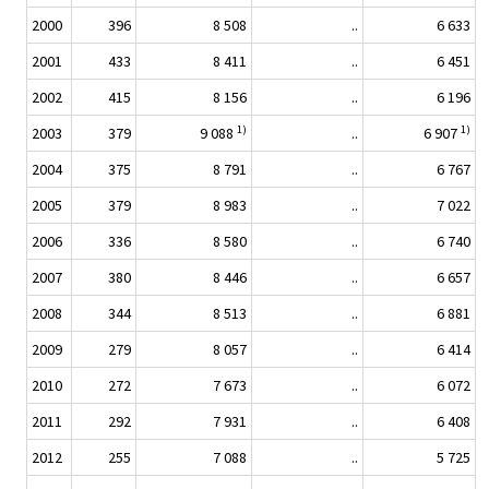
2000
396
8 508
..
6 633
2001
433
8 411
..
6 451
2002
415
8 156
..
6 196
1)
1)
2003
379
9 088
..
6 907
2004
375
8 791
..
6 767
2005
379
8 983
..
7 022
2006
336
8 580
..
6 740
2007
380
8 446
..
6 657
2008
344
8 513
..
6 881
2009
279
8 057
..
6 414
2010
272
7 673
..
6 072
2011
292
7 931
..
6 408
2012
255
7 088
..
5 725