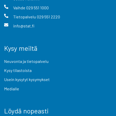
Vaihde
029 551 1000
Tietopalvelu
029 551 2220
info@stat.fi
Kysy meiltä
Neuvonta ja tietopalvelu
Kysy tilastoista
Usein kysytyt kysymykset
Medialle
Löydä nopeasti