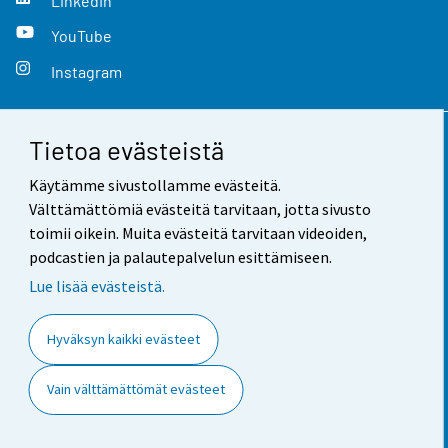
LinkedIn
YouTube
Instagram
Tietoa evästeistä
Yhteystiedot
Käytämme sivustollamme evästeitä.
Palaute
Välttämättömiä evästeitä tarvitaan, jotta sivusto
toimii oikein. Muita evästeitä tarvitaan videoiden,
Käyttöehdot
podcastien ja palautepalvelun esittämiseen.
Tietosuoja
Lue lisää evästeistä.
Saavutettavuus
Hyväksyn kaikki evästeet
Tietoa sivustosta
Vain välttämättömät evästeet
Evästeasetukset