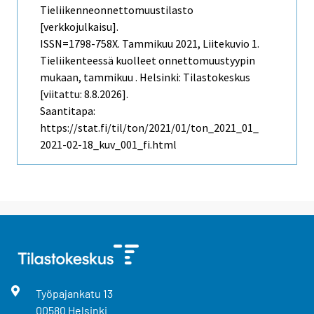
Tieliikenneonnettomuustilasto
[verkkojulkaisu].
ISSN=1798-758X.
Tammikuu
2021, Liitekuvio 1.
Tieliikenteessä kuolleet onnettomuustyypin
mukaan, tammikuu . Helsinki: Tilastokeskus
[viitattu: 8.8.2026].
Saantitapa:
https://stat.fi/til/ton/2021/01/ton_2021_01_
2021-02-18_kuv_001_fi.html
Työpajankatu
13
00580
Helsinki