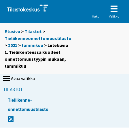
Valikko
Haku
Etusivu
>
Tilastot
>
Tieliikenneonnettomuustilasto
>
2021
>
tammikuu
> Liitekuvio
1. Tieliikenteessä kuolleet
onnettomuustyypin mukaan,
tammikuu
Avaa valikko
TILASTOT
Tieliikenne-
onnettomuustilasto