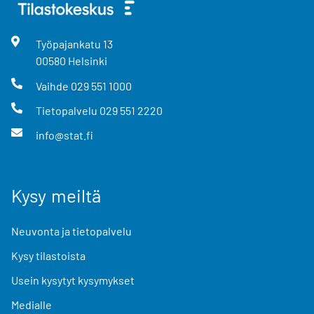
Työpajankatu
13
00580
Helsinki
Vaihde
029 551 1000
Tietopalvelu
029 551 2220
info@stat.fi
Kysy meiltä
Neuvonta ja tietopalvelu
Kysy tilastoista
Usein kysytyt kysymykset
Medialle