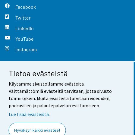
Facebook
Twitter
LinkedIn
YouTube
Instagram
Tietoa evästeistä
Yhteystiedot
Käytämme sivustollamme evästeitä.
Palaute
Välttämättömiä evästeitä tarvitaan, jotta sivusto
toimii oikein. Muita evästeitä tarvitaan videoiden,
Käyttöehdot
podcastien ja palautepalvelun esittämiseen.
Tietosuoja
Lue lisää evästeistä.
Saavutettavuus
Hyväksyn kaikki evästeet