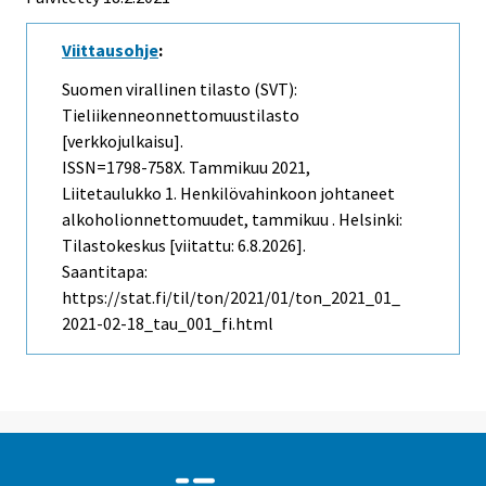
Viittausohje
:
Suomen virallinen tilasto (SVT):
Tieliikenneonnettomuustilasto
[verkkojulkaisu].
ISSN=1798-758X.
Tammikuu
2021,
Liitetaulukko 1. Henkilövahinkoon johtaneet
alkoholionnettomuudet, tammikuu . Helsinki:
Tilastokeskus [viitattu: 6.8.2026].
Saantitapa:
https://stat.fi/til/ton/2021/01/ton_2021_01_
2021-02-18_tau_001_fi.html