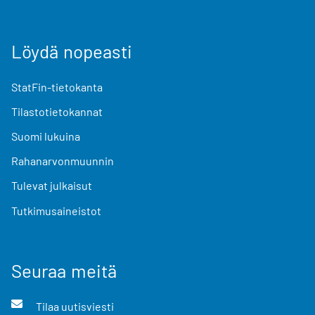
Löydä nopeasti
StatFin-tietokanta
Tilastotietokannat
Suomi lukuina
Rahanarvonmuunnin
Tulevat julkaisut
Tutkimusaineistot
Seuraa meitä
Tilaa uutisviesti