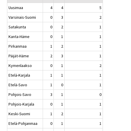
Uusimaa
4
4
5
Varsinais-Suomi
0
3
2
Satakunta
0
2
1
Kanta-Häme
0
1
1
Pirkanmaa
1
2
1
Päijät-Häme
2
3
1
Kymenlaakso
0
1
2
Etelä-Karjala
1
1
1
Etelä-Savo
1
0
1
Pohjois-Savo
3
1
0
Pohjois-Karjala
0
1
1
Keski-Suomi
1
2
1
Etelä-Pohjanmaa
0
1
1