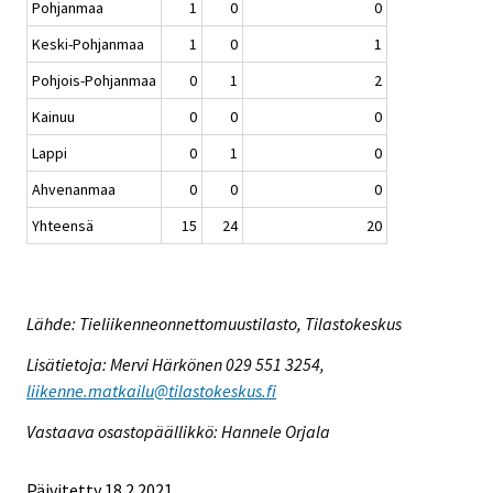
Pohjanmaa
1
0
0
Keski-Pohjanmaa
1
0
1
Pohjois-Pohjanmaa
0
1
2
Kainuu
0
0
0
Lappi
0
1
0
Ahvenanmaa
0
0
0
Yhteensä
15
24
20
Lähde: Tieliikenneonnettomuustilasto, Tilastokeskus
Lisätietoja: Mervi Härkönen 029 551 3254,
liikenne.matkailu@tilastokeskus.fi
Vastaava osastopäällikkö: Hannele Orjala
Päivitetty 18.2.2021