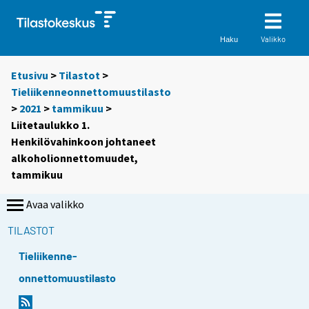
Valikko
Haku
Etusivu
>
Tilastot
>
Tieliikenneonnettomuustilasto
>
2021
>
tammikuu
>
Liitetaulukko 1.
Henkilövahinkoon johtaneet
alkoholionnettomuudet,
tammikuu
Avaa valikko
TILASTOT
Tieliikenne-
onnettomuustilasto