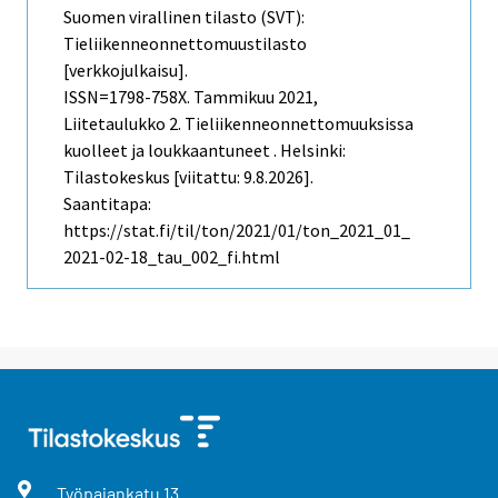
Suomen virallinen tilasto (SVT):
Tieliikenneonnettomuustilasto
[verkkojulkaisu].
ISSN=1798-758X.
Tammikuu
2021,
Liitetaulukko 2. Tieliikenneonnettomuuksissa
kuolleet ja loukkaantuneet . Helsinki:
Tilastokeskus [viitattu: 9.8.2026].
Saantitapa:
https://stat.fi/til/ton/2021/01/ton_2021_01_
2021-02-18_tau_002_fi.html
Työpajankatu
13