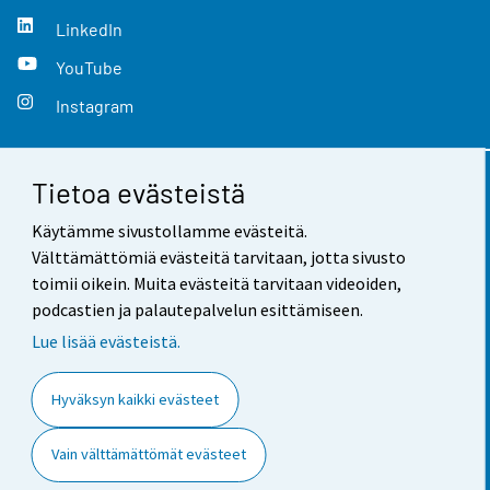
LinkedIn
YouTube
Instagram
Tietoa evästeistä
Yhteystiedot
Käytämme sivustollamme evästeitä.
Palaute
Välttämättömiä evästeitä tarvitaan, jotta sivusto
toimii oikein. Muita evästeitä tarvitaan videoiden,
Käyttöehdot
podcastien ja palautepalvelun esittämiseen.
Tietosuoja
Lue lisää evästeistä.
Saavutettavuus
Hyväksyn kaikki evästeet
Tietoa sivustosta
Vain välttämättömät evästeet
Evästeasetukset