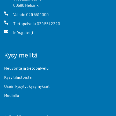
00580
Helsinki
Vaihde
029 551 1000
Tietopalvelu
029 551 2220
info@stat.fi
Kysy meiltä
Neuvonta ja tietopalvelu
Kysy tilastoista
Usein kysytyt kysymykset
Medialle