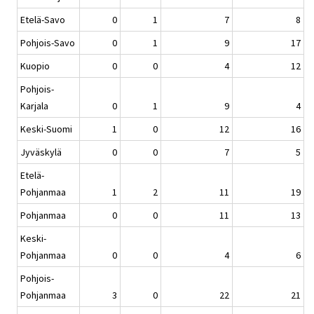
Etelä-Savo
0
1
7
8
Pohjois-Savo
0
1
9
17
Kuopio
0
0
4
12
Pohjois-
Karjala
0
1
9
4
Keski-Suomi
1
0
12
16
Jyväskylä
0
0
7
5
Etelä-
Pohjanmaa
1
2
11
19
Pohjanmaa
0
0
11
13
Keski-
Pohjanmaa
0
0
4
6
Pohjois-
Pohjanmaa
3
0
22
21