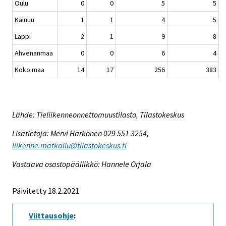
Oulu
0
0
5
5
Kainuu
1
1
4
5
Lappi
2
1
9
8
Ahvenanmaa
0
0
6
4
Koko maa
14
17
256
383
Lähde: Tieliikenneonnettomuustilasto, Tilastokeskus
Lisätietoja: Mervi Härkönen 029 551 3254,
liikenne.matkailu@tilastokeskus.fi
Vastaava osastopäällikkö: Hannele Orjala
Päivitetty 18.2.2021
Viittausohje
: