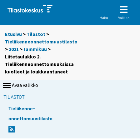
Valikko
Haku
Etusivu
>
Tilastot
>
Tieliikenneonnettomuustilasto
>
2021
>
tammikuu
>
Liitetaulukko 2.
Tieliikenneonnettomuuksissa
kuolleet ja loukkaantuneet
Avaa valikko
TILASTOT
Tieliikenne-
onnettomuustilasto