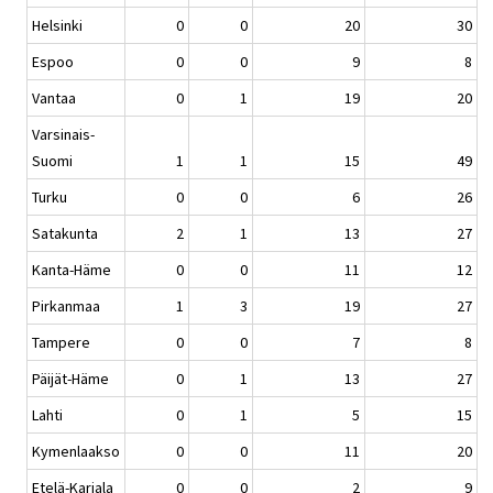
Helsinki
0
0
20
30
Espoo
0
0
9
8
Vantaa
0
1
19
20
Varsinais-
Suomi
1
1
15
49
Turku
0
0
6
26
Satakunta
2
1
13
27
Kanta-Häme
0
0
11
12
Pirkanmaa
1
3
19
27
Tampere
0
0
7
8
Päijät-Häme
0
1
13
27
Lahti
0
1
5
15
Kymenlaakso
0
0
11
20
Etelä-Karjala
0
0
2
9