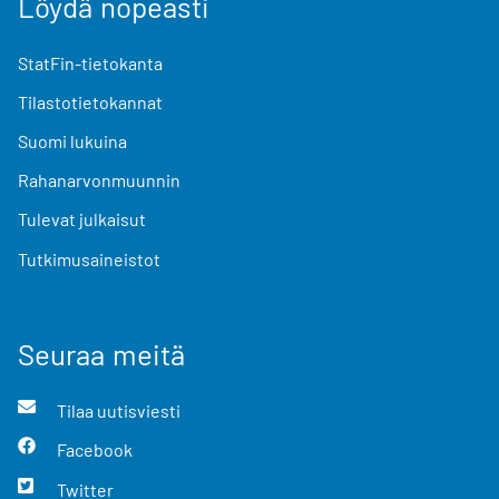
Löydä nopeasti
StatFin-tietokanta
Tilastotietokannat
Suomi lukuina
Rahanarvonmuunnin
Tulevat julkaisut
Tutkimusaineistot
Seuraa meitä
Tilaa uutisviesti
Facebook
Twitter