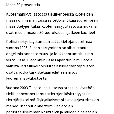
lähes 30 prosenttia.
Kuolemansyytilastossa tieliikenteessä kuolleiden
määrä on hieman tässä esitettyjä lukuja suurempi eri
määrittelyjen takia: kuolemansyytilastossa mukana
ovat muun muassa 30 vuorokauden jälkeen kuolleet.
Poliisi siirtyi käyttämään uutta tietojärjestelmää
vuonna 1995. Siihen siirtyminen on aiheuttanut
ongelmia onnettomuus- ja loukkaantumislukujen
vertailussa. Tiedonkeruussa tapahtunut muutos ei
vaikuta vertailukelpoisuuteen kuolemantapausten
osalta, jotka tarkistetaan edelleen myös
kuolemansyytilastosta.
Vuonna 2003 Tilastokeskuksessa otettiin käyttöön
tieliikenneonnettomuustietojen käsittelyyn uusi
tietojärjestelmä. Nykyaikaisempi tietojärjestelmä on
mahdollistanut onnettomuustietojen
perusteellisemman käsittelyn ja muiden aineistojen