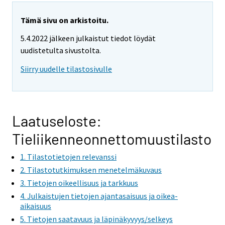
Tämä sivu on arkistoitu.
5.4.2022 jälkeen julkaistut tiedot löydät
uudistetulta sivustolta.
Siirry uudelle tilastosivulle
Laatuseloste:
Tieliikenneonnettomuustilasto
1. Tilastotietojen relevanssi
2. Tilastotutkimuksen menetelmäkuvaus
3. Tietojen oikeellisuus ja tarkkuus
4. Julkaistujen tietojen ajantasaisuus ja oikea-
aikaisuus
5. Tietojen saatavuus ja läpinäkyvyys/selkeys