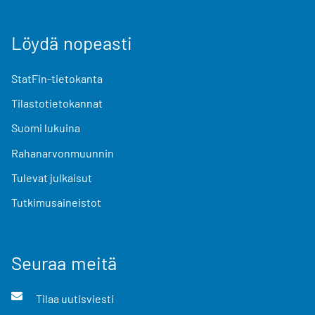
Löydä nopeasti
StatFin-tietokanta
Tilastotietokannat
Suomi lukuina
Rahanarvonmuunnin
Tulevat julkaisut
Tutkimusaineistot
Seuraa meitä
Tilaa uutisviesti