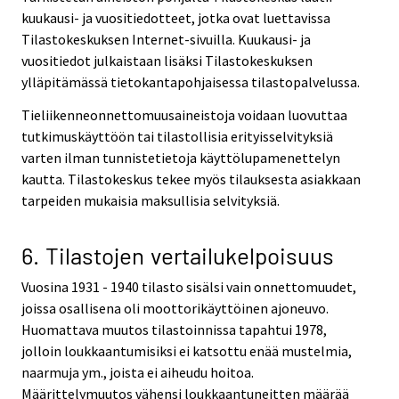
kuukausi- ja vuositiedotteet, jotka ovat luettavissa
Tilastokeskuksen Internet-sivuilla. Kuukausi- ja
vuositiedot julkaistaan lisäksi Tilastokeskuksen
ylläpitämässä tietokantapohjaisessa tilastopalvelussa.
Tieliikenneonnettomuusaineistoja voidaan luovuttaa
tutkimuskäyttöön tai tilastollisia erityisselvityksiä
varten ilman tunnistetietoja käyttölupamenettelyn
kautta. Tilastokeskus tekee myös tilauksesta asiakkaan
tarpeiden mukaisia maksullisia selvityksiä.
6. Tilastojen vertailukelpoisuus
Vuosina 1931 - 1940 tilasto sisälsi vain onnettomuudet,
joissa osallisena oli moottorikäyttöinen ajoneuvo.
Huomattava muutos tilastoinnissa tapahtui 1978,
jolloin loukkaantumisiksi ei katsottu enää mustelmia,
naarmuja ym., joista ei aiheudu hoitoa.
Määrittelymuutos vähensi loukkaantuneitten määrää