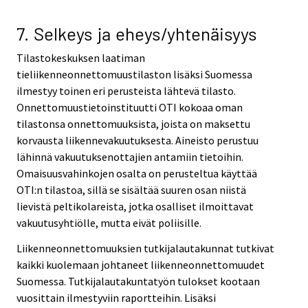
7. Selkeys ja eheys/yhtenäisyys
Tilastokeskuksen laatiman
tieliikenneonnettomuustilaston lisäksi Suomessa
ilmestyy toinen eri perusteista lähtevä tilasto.
Onnettomuustietoinstituutti OTI kokoaa oman
tilastonsa onnettomuuksista, joista on maksettu
korvausta liikennevakuutuksesta. Aineisto perustuu
lähinnä vakuutuksenottajien antamiin tietoihin.
Omaisuusvahinkojen osalta on perusteltua käyttää
OTI:n tilastoa, sillä se sisältää suuren osan niistä
lievistä peltikolareista, jotka osalliset ilmoittavat
vakuutusyhtiölle, mutta eivät poliisille.
Liikenneonnettomuuksien tutkijalautakunnat tutkivat
kaikki kuolemaan johtaneet liikenneonnettomuudet
Suomessa. Tutkijalautakuntatyön tulokset kootaan
vuosittain ilmestyviin raportteihin. Lisäksi