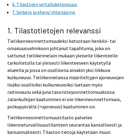
6. Tilastojen vertailukelpoisuus
7. Selkeys ja eheys/yhtenäisyys
1. Tilastotietojen relevanssi
Tieliikenneonnettomuudeksi katsotaan henkilö- tai
omaisuusvahinkoon johtanut tapahtuma, joka on
sattunut tieliikennelain mukaan yleiselle liikenteelle
tarkoitetulla tai yleisesti liikenteeseen käytetyllä
alueella ja jossa on osallisena ainakin yksi liikkuva
kulkuneuvo. Tieliikennelaissa määriteltyjen ajoneuvojen
lisäksi osallisiksi kulkuneuvoiksi luetaan myös
raitiovaunu sekä juna tasoristeysonnettomuuksissa.
Jalankulkijan kaatuminen ei ole liikenneonnettomuus,
polkupyörällä (=ajoneuvo) kaatuminen on.
Tieliikenneonnettomuustilasto palvelee
liikenneturvallisuustilanteen seurantaa kansallisesti ja
kansainvälisesti. Tilaston tietoja käytetään muun