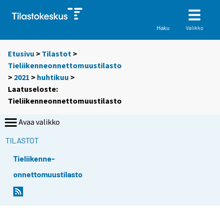
Valikko
Haku
Etusivu
>
Tilastot
>
Tieliikenneonnettomuustilasto
>
2021
>
huhtikuu
>
Laatuseloste:
Tieliikenneonnettomuustilasto
Avaa valikko
TILASTOT
Tieliikenne-
onnettomuustilasto