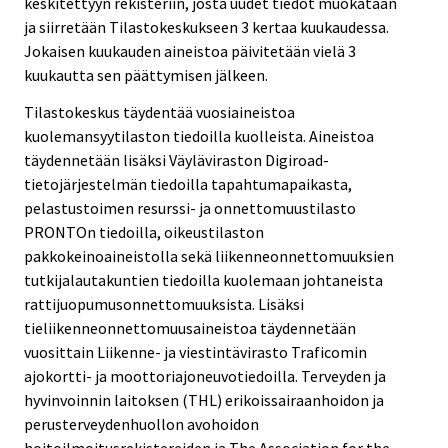
keskitettyyn rekisteriin, josta uudet tiedot muokataan
ja siirretään Tilastokeskukseen 3 kertaa kuukaudessa.
Jokaisen kuukauden aineistoa päivitetään vielä 3
kuukautta sen päättymisen jälkeen.
Tilastokeskus täydentää vuosiaineistoa
kuolemansyytilaston tiedoilla kuolleista. Aineistoa
täydennetään lisäksi Väyläviraston Digiroad-
tietojärjestelmän tiedoilla tapahtumapaikasta,
pelastustoimen resurssi- ja onnettomuustilasto
PRONTOn tiedoilla, oikeustilaston
pakkokeinoaineistolla sekä liikenneonnettomuuksien
tutkijalautakuntien tiedoilla kuolemaan johtaneista
rattijuopumusonnettomuuksista. Lisäksi
tieliikenneonnettomuusaineistoa täydennetään
vuosittain Liikenne- ja viestintävirasto Traficomin
ajokortti- ja moottoriajoneuvotiedoilla. Terveyden ja
hyvinvoinnin laitoksen (THL) erikoissairaanhoidon ja
perusterveydenhuollon avohoidon
hoitoilmoitusrekistereiden ja The Association for the