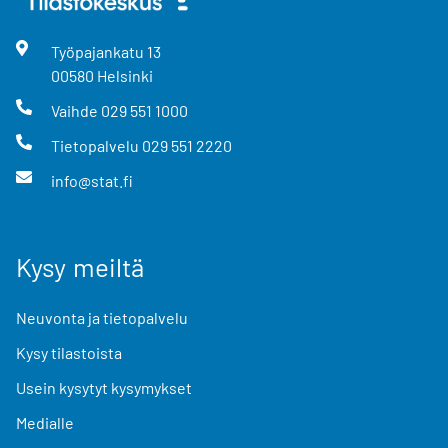
Työpajankatu
13
00580
Helsinki
Vaihde
029 551 1000
Tietopalvelu
029 551 2220
info@stat.fi
Kysy meiltä
Neuvonta ja tietopalvelu
Kysy tilastoista
Usein kysytyt kysymykset
Medialle