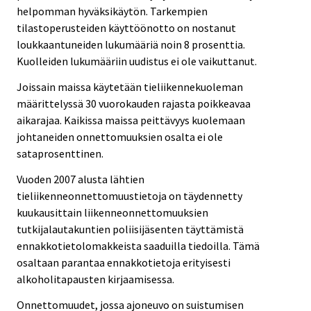
helpomman hyväksikäytön. Tarkempien
tilastoperusteiden käyttöönotto on nostanut
loukkaantuneiden lukumääriä noin 8 prosenttia.
Kuolleiden lukumääriin uudistus ei ole vaikuttanut.
Joissain maissa käytetään tieliikennekuoleman
määrittelyssä 30 vuorokauden rajasta poikkeavaa
aikarajaa. Kaikissa maissa peittävyys kuolemaan
johtaneiden onnettomuuksien osalta ei ole
sataprosenttinen.
Vuoden 2007 alusta lähtien
tieliikenneonnettomuustietoja on täydennetty
kuukausittain liikenneonnettomuuksien
tutkijalautakuntien poliisijäsenten täyttämistä
ennakkotietolomakkeista saaduilla tiedoilla. Tämä
osaltaan parantaa ennakkotietoja erityisesti
alkoholitapausten kirjaamisessa.
Onnettomuudet, jossa ajoneuvo on suistumisen