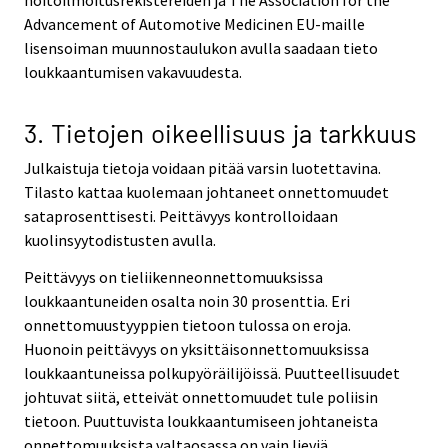
Advancement of Automotive Medicinen EU-maille
lisensoiman muunnostaulukon avulla saadaan tieto
loukkaantumisen vakavuudesta.
3. Tietojen oikeellisuus ja tarkkuus
Julkaistuja tietoja voidaan pitää varsin luotettavina.
Tilasto kattaa kuolemaan johtaneet onnettomuudet
sataprosenttisesti. Peittävyys kontrolloidaan
kuolinsyytodistusten avulla.
Peittävyys on tieliikenneonnettomuuksissa
loukkaantuneiden osalta noin 30 prosenttia. Eri
onnettomuustyyppien tietoon tulossa on eroja.
Huonoin peittävyys on yksittäisonnettomuuksissa
loukkaantuneissa polkupyöräilijöissä. Puutteellisuudet
johtuvat siitä, etteivät onnettomuudet tule poliisin
tietoon. Puuttuvista loukkaantumiseen johtaneista
onnettomuuksista valtaosassa on vain lieviä