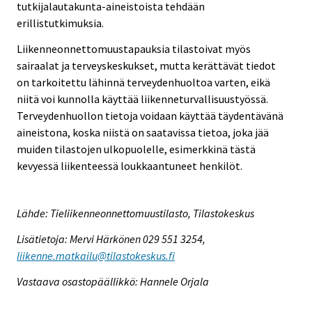
tutkijalautakunta-aineistoista tehdään
erillistutkimuksia.
Liikenneonnettomuustapauksia tilastoivat myös
sairaalat ja terveyskeskukset, mutta kerättävät tiedot
on tarkoitettu lähinnä terveydenhuoltoa varten, eikä
niitä voi kunnolla käyttää liikenneturvallisuustyössä.
Terveydenhuollon tietoja voidaan käyttää täydentävänä
aineistona, koska niistä on saatavissa tietoa, joka jää
muiden tilastojen ulkopuolelle, esimerkkinä tästä
kevyessä liikenteessä loukkaantuneet henkilöt.
Lähde: Tieliikenneonnettomuustilasto, Tilastokeskus
Lisätietoja: Mervi Härkönen 029 551 3254,
liikenne.matkailu@tilastokeskus.fi
Vastaava osastopäällikkö: Hannele Orjala