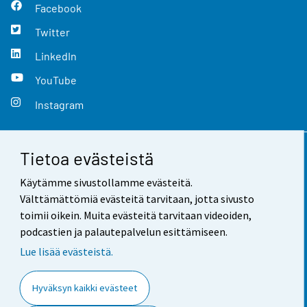
Facebook
Twitter
LinkedIn
YouTube
Instagram
Tietoa evästeistä
Yhteystiedot
Käytämme sivustollamme evästeitä.
Palaute
Välttämättömiä evästeitä tarvitaan, jotta sivusto
toimii oikein. Muita evästeitä tarvitaan videoiden,
Käyttöehdot
podcastien ja palautepalvelun esittämiseen.
Tietosuoja
Lue lisää evästeistä.
Saavutettavuus
Hyväksyn kaikki evästeet
Tietoa sivustosta