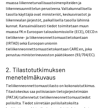
muassa liikenneturvallisuustoimenpiteiden ja
liikennesuunnittelun perusteena. Valtakunnallisella
tasolla käyttäjiä ovat ministeriöt, keskusvirastot ja
liikennealan järjestöt, paikallisella tasolla lähinnä
kunnat. Kansainvälisesti tiedot toimitetaan muun
muassa YK:n Euroopan talouskomissiolle (ECE), OECD:n
tieliikenne- ja liikenneonnettomuustietokantaan
(IRTAD) sekä Euroopan unionin
tieliikenneonnettomuustietokantaan CARE:en, joka
perustuu ministerineuvoston päätökseen (93/704/EC).
2. Tilastotutkimuksen
menetelmäkuvaus
Tieliikenneonnettomuustilasto on kokonaistutkimus.
Tilastokeskus saa poliisiasiain tietojärjestelmään
(PATJA) tallennetut tieliikenneonnettomuustiedot
poliisilta. Tiedot siirretään poliisilaitoksilta