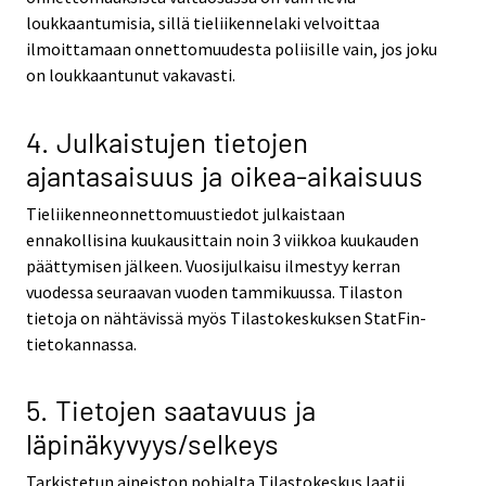
loukkaantumisia, sillä tieliikennelaki velvoittaa
ilmoittamaan onnettomuudesta poliisille vain, jos joku
on loukkaantunut vakavasti.
4. Julkaistujen tietojen
ajantasaisuus ja oikea-aikaisuus
Tieliikenneonnettomuustiedot julkaistaan
ennakollisina kuukausittain noin 3 viikkoa kuukauden
päättymisen jälkeen. Vuosijulkaisu ilmestyy kerran
vuodessa seuraavan vuoden tammikuussa. Tilaston
tietoja on nähtävissä myös Tilastokeskuksen StatFin-
tietokannassa.
5. Tietojen saatavuus ja
läpinäkyvyys/selkeys
Tarkistetun aineiston pohjalta Tilastokeskus laatii