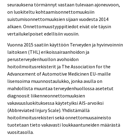
seurauksena törmännyt vastaan tulevaan ajoneuvoon,
on luokiteltu kohtaamisonnettomuuksiin
suistumisonnettomuuksien sijaan vuodesta 2014
alkaen. Onnettomuustyyppitiedot eivät ole täysin
vertailukelpoiset edellisiin vuosiin.
Vuonna 2015 saatiin käyttöön Terveyden ja hyvinvoinnin
laitoksen (THL) erikoissairaanhoidon ja
perusterveydenhuollon avohoidon
hoitoilmoitusrekisterit ja The Association for the
Advancement of Automotive Medicinen EU-maille
lisensoima muunnostaulukko, jonka avulla on
mahdollista muuntaa terveydenhuollossa asetetut
diagnoosit liikenneonnettomuuksien
vakavuusluokituksessa käytetyiksi AIS-arvoiksi
(Abbreviated Injury Scale). Yhdistämällä
hoitoilmoitusrekisteri sekä onnettomuusaineisto
tuotetaan tieto vakavasti loukkaantuneiden määrästä
vuositasolla.