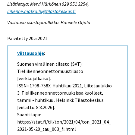
Lisätietoja: Mervi Härkönen 029 551 3254,
liikenne.matkailu@tilastokeskus.fi
Vastaava osastopäällikkö: Hannele Orjala
Päivitetty 20.5.2021
Viittausohje
:
Suomen virallinen tilasto (SVT):
Tieliikenneonnettomuustilasto
[verkkojulkaisu].
ISSN=1798-758X.
Huhtikuu
2021, Liitetaulukko
3. Tieliikenneonnettomuuksissa kuolleet,
tammi - huhtikuu . Helsinki: Tilastokeskus
[viitattu: 8.8.2026].
Saantitapa:
https://stat.fi/til/ton/2021/04/ton_2021_04_
2021-05-20_tau_003_fi.html