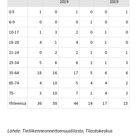
2019
2019
0-5
1
0
1
0
0
1
6-9
0
0
0
1
0
0
10-17
1
3
2
0
1
0
18-20
4
1
4
0
1
0
21-24
0
2
2
1
0
1
25-34
5
8
6
2
1
3
35-64
18
16
17
5
6
6
65-74
4
10
5
4
4
2
75-
3
10
7
1
4
3
Yhteensä
36
50
44
14
17
15
Lähde: Tieliikenneonnettomuustilasto, Tilastokeskus