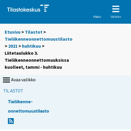
Valikko
Haku
Etusivu
>
Tilastot
>
Tieliikenneonnettomuustilasto
>
2021
>
huhtikuu
>
Liitetaulukko 3.
Tieliikenneonnettomuuksissa
kuolleet, tammi - huhtikuu
Avaa valikko
TILASTOT
Tieliikenne-
onnettomuustilasto