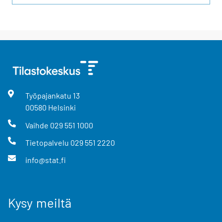
Työpajankatu
13
00580
Helsinki
Vaihde
029 551 1000
Tietopalvelu
029 551 2220
info@stat.fi
Kysy meiltä