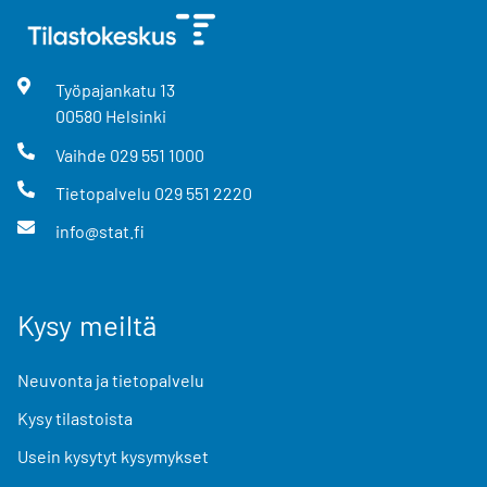
Työpajankatu
13
00580
Helsinki
Vaihde
029 551 1000
Tietopalvelu
029 551 2220
info@stat.fi
Kysy meiltä
Neuvonta ja tietopalvelu
Kysy tilastoista
Usein kysytyt kysymykset