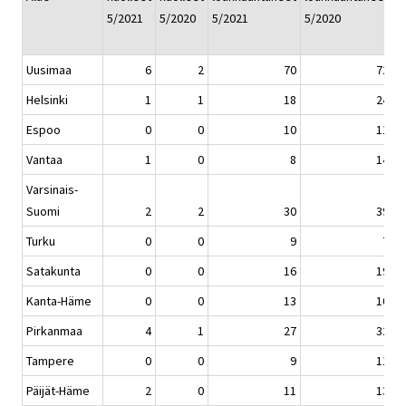
5/2021
5/2020
5/2021
5/2020
1
5
Uusimaa
6
2
70
72
Helsinki
1
1
18
24
Espoo
0
0
10
11
Vantaa
1
0
8
14
Varsinais-
Suomi
2
2
30
39
Turku
0
0
9
7
Satakunta
0
0
16
19
Kanta-Häme
0
0
13
10
Pirkanmaa
4
1
27
32
Tampere
0
0
9
11
Päijät-Häme
2
0
11
13