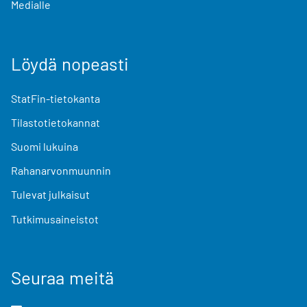
Medialle
Löydä nopeasti
StatFin-tietokanta
Tilastotietokannat
Suomi lukuina
Rahanarvonmuunnin
Tulevat julkaisut
Tutkimusaineistot
Seuraa meitä