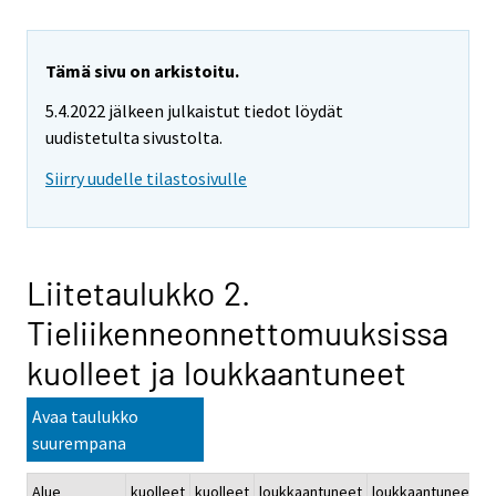
Tämä sivu on arkistoitu.
5.4.2022 jälkeen julkaistut tiedot löydät
uudistetulta sivustolta.
Siirry uudelle tilastosivulle
Liitetaulukko 2.
Tieliikenneonnettomuuksissa
kuolleet ja loukkaantuneet
Avaa taulukko
suurempana
Alue
kuolleet
kuolleet
loukkaantuneet
loukkaantuneet
k