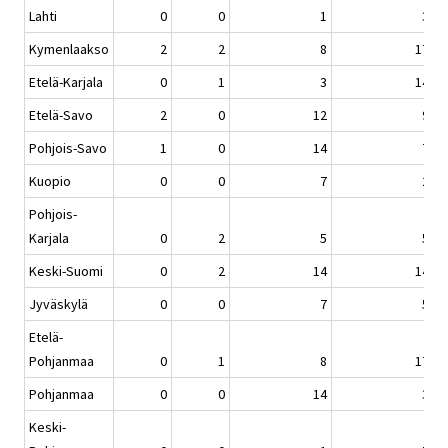
Lahti
0
0
1
3
Kymenlaakso
2
2
8
17
Etelä-Karjala
0
1
3
14
Etelä-Savo
2
0
12
9
Pohjois-Savo
1
0
14
7
Kuopio
0
0
7
2
Pohjois-
Karjala
0
2
5
5
Keski-Suomi
0
2
14
14
Jyväskylä
0
0
7
5
Etelä-
Pohjanmaa
0
1
8
17
Pohjanmaa
0
0
14
3
Keski-