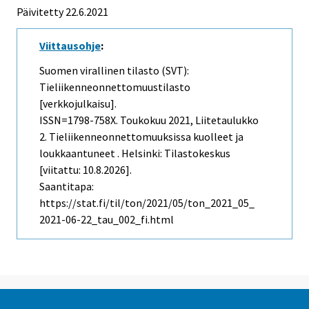
Päivitetty 22.6.2021
Viittausohje
:
Suomen virallinen tilasto (SVT):
Tieliikenneonnettomuustilasto
[verkkojulkaisu].
ISSN=1798-758X.
Toukokuu
2021, Liitetaulukko
2. Tieliikenneonnettomuuksissa kuolleet ja
loukkaantuneet . Helsinki: Tilastokeskus
[viitattu: 10.8.2026].
Saantitapa:
https://stat.fi/til/ton/2021/05/ton_2021_05_
2021-06-22_tau_002_fi.html