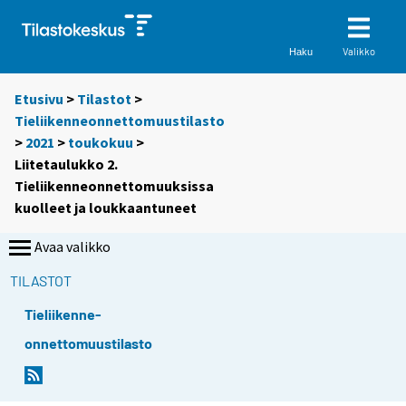
Valikko
Haku
Etusivu
>
Tilastot
>
Tieliikenneonnettomuustilasto
>
2021
>
toukokuu
>
Liitetaulukko 2.
Tieliikenneonnettomuuksissa
kuolleet ja loukkaantuneet
Avaa valikko
TILASTOT
Tieliikenne-
onnettomuustilasto