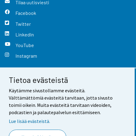
Tilaa uutisviesti
Facebook
Twitter
LinkedIn
YouTube
Instagram
Tietoa evästeistä
Yhteystiedot
Käytämme sivustollamme evästeitä.
Palaute
Välttämättömiä evästeitä tarvitaan, jotta sivusto
toimii oikein. Muita evästeitä tarvitaan videoiden,
Käyttöehdot
podcastien ja palautepalvelun esittämiseen.
Tietosuoja
Lue lisää evästeistä.
Saavutettavuus