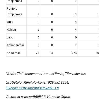
Pohjanmaa
0
0
1
5
Pohjois-
Pohjanmaa
1
0
13
18
Oulu
0
0
5
6
Kainuu
1
0
4
2
Lappi
0
0
9
5
Ahvenanmaa
0
0
2
5
Koko maa
21
13
274
306
Lähde: Tieliikenneonnettomuustilasto, Tilastokeskus
Lisätietoja: Mervi Härkönen 029 551 3254,
liikenne.matkailu@tilastokeskus.fi
Vastaava osastopäällikkö: Hannele Orjala