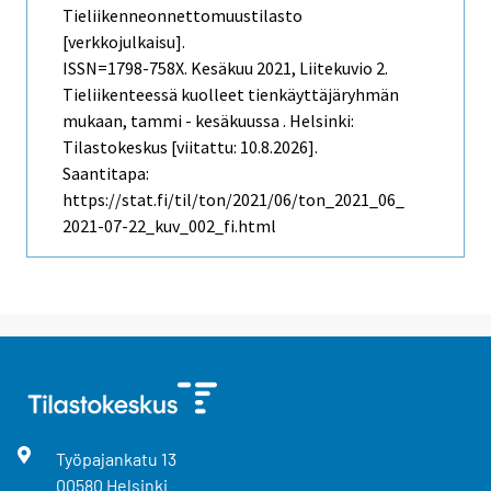
Tieliikenneonnettomuustilasto
[verkkojulkaisu].
ISSN=1798-758X.
Kesäkuu
2021, Liitekuvio 2.
Tieliikenteessä kuolleet tienkäyttäjäryhmän
mukaan, tammi - kesäkuussa . Helsinki:
Tilastokeskus [viitattu: 10.8.2026].
Saantitapa:
https://stat.fi/til/ton/2021/06/ton_2021_06_
2021-07-22_kuv_002_fi.html
Työpajankatu
13
00580
Helsinki