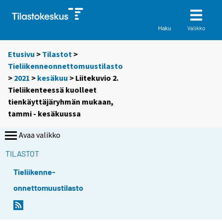
Valikko
Haku
Etusivu
>
Tilastot
>
Tieliikenneonnettomuustilasto
>
2021
>
kesäkuu
> Liitekuvio 2.
Tieliikenteessä kuolleet
tienkäyttäjäryhmän mukaan,
tammi - kesäkuussa
Avaa valikko
TILASTOT
Tieliikenne-
onnettomuustilasto