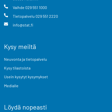
Vaihde
029 551 1000
Tietopalvelu
029 551 2220
info@stat.fi
Kysy meiltä
Neuvonta ja tietopalvelu
Kysy tilastoista
Usein kysytyt kysymykset
Medialle
Löydä nopeasti