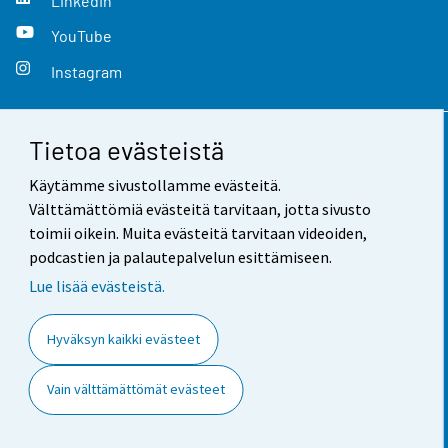
LinkedIn
YouTube
Instagram
Tietoa evästeistä
Yhteystiedot
Käytämme sivustollamme evästeitä.
Palaute
Välttämättömiä evästeitä tarvitaan, jotta sivusto
toimii oikein. Muita evästeitä tarvitaan videoiden,
Käyttöehdot
podcastien ja palautepalvelun esittämiseen.
Tietosuoja
Lue lisää evästeistä.
Saavutettavuus
Hyväksyn kaikki evästeet
Tietoa sivustosta
Vain välttämättömät evästeet
Evästeasetukset