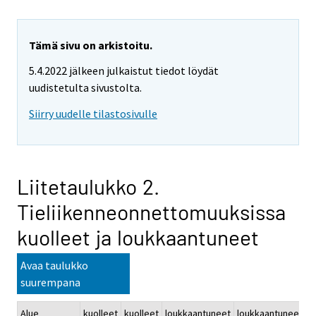
Tämä sivu on arkistoitu.
5.4.2022 jälkeen julkaistut tiedot löydät
uudistetulta sivustolta.
Siirry uudelle tilastosivulle
Liitetaulukko 2.
Tieliikenneonnettomuuksissa
kuolleet ja loukkaantuneet
Avaa taulukko
suurempana
Alue
kuolleet
kuolleet
loukkaantuneet
loukkaantuneet
k