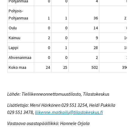
Pohjanmaa
0
0
4
8
Pohjois-
Pohjanmaa
1
1
36
27
Oulu
0
0
14
8
Kainuu
2
0
9
16
Lappi
0
1
28
18
Ahvenanmaa
0
0
2
3
Koko maa
24
25
502
390
Lähde: Tieliikenneonnettomuustilasto, Tilastokeskus
Lisätietoja: Mervi Härkönen 029 551 3254, Heidi Pukkila
029 551 3478,
liikenne.matkailu@tilastokeskus.fi
Vastaava osastopäällikkö: Hannele Orjala