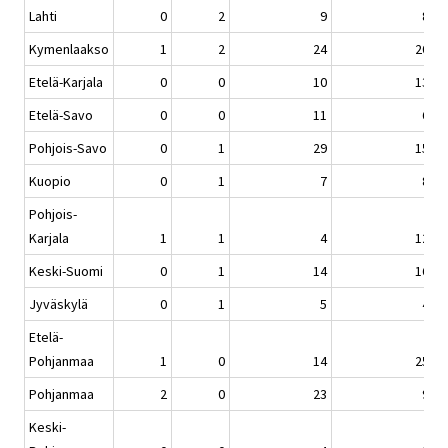
Lahti
0
2
9
8
Kymenlaakso
1
2
24
20
Etelä-Karjala
0
0
10
13
Etelä-Savo
0
0
11
6
Pohjois-Savo
0
1
29
15
Kuopio
0
1
7
8
Pohjois-
Karjala
1
1
4
12
Keski-Suomi
0
1
14
16
Jyväskylä
0
1
5
4
Etelä-
Pohjanmaa
1
0
14
25
Pohjanmaa
2
0
23
9
Keski-