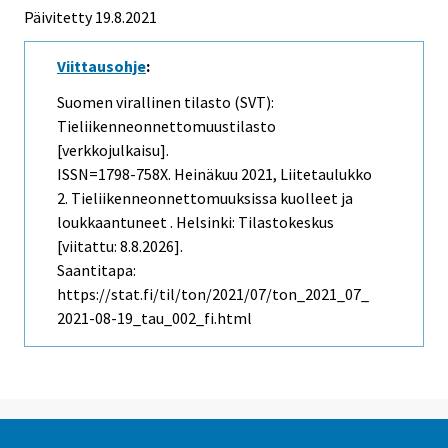
Päivitetty 19.8.2021
Viittausohje
:
Suomen virallinen tilasto (SVT):
Tieliikenneonnettomuustilasto
[verkkojulkaisu].
ISSN=1798-758X.
Heinäkuu
2021, Liitetaulukko
2. Tieliikenneonnettomuuksissa kuolleet ja
loukkaantuneet . Helsinki: Tilastokeskus
[viitattu: 8.8.2026].
Saantitapa:
https://stat.fi/til/ton/2021/07/ton_2021_07_
2021-08-19_tau_002_fi.html