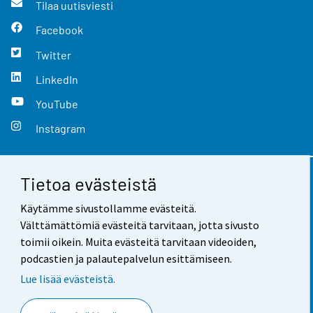
Tilaa uutisviesti
Facebook
Twitter
LinkedIn
YouTube
Instagram
Tietoa evästeistä
Yhteystiedot
Käytämme sivustollamme evästeitä.
Palaute
Välttämättömiä evästeitä tarvitaan, jotta sivusto
toimii oikein. Muita evästeitä tarvitaan videoiden,
Käyttöehdot
podcastien ja palautepalvelun esittämiseen.
Tietosuoja
Lue lisää evästeistä.
Saavutettavuus