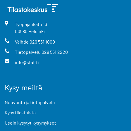
Työpajankatu
13
00580
Helsinki
Vaihde
029 551 1000
Tietopalvelu
029 551 2220
info@stat.fi
Kysy meiltä
Neuvonta ja tietopalvelu
Kysy tilastoista
Usein kysytyt kysymykset