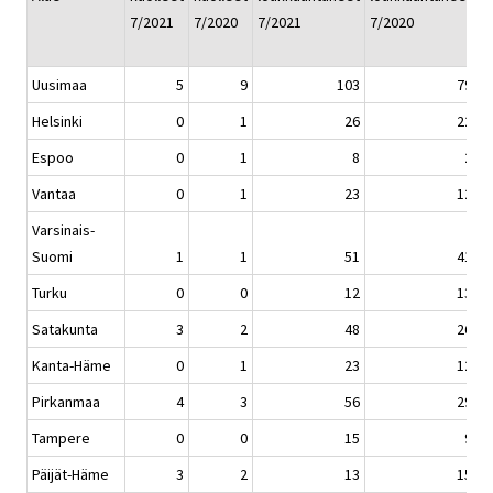
7/2021
7/2020
7/2021
7/2020
1
7
Uusimaa
5
9
103
79
Helsinki
0
1
26
22
Espoo
0
1
8
2
Vantaa
0
1
23
12
Varsinais-
Suomi
1
1
51
41
Turku
0
0
12
13
Satakunta
3
2
48
26
Kanta-Häme
0
1
23
12
Pirkanmaa
4
3
56
29
Tampere
0
0
15
9
Päijät-Häme
3
2
13
15