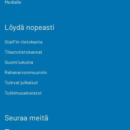
Medialle
Löydä nopeasti
StatFin-tietokanta
Tilastotietokannat
Suomi lukuina
Rahanarvonmuunnin
Tulevat julkaisut
Tutkimusaineistot
Seuraa meitä