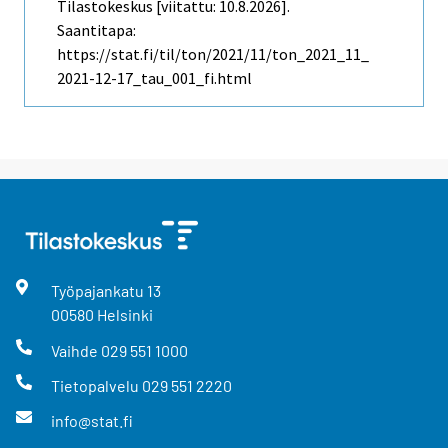
Tilastokeskus [viitattu: 10.8.2026].
Saantitapa:
https://stat.fi/til/ton/2021/11/ton_2021_11_
2021-12-17_tau_001_fi.html
Työpajankatu
13
00580
Helsinki
Vaihde
029 551 1000
Tietopalvelu
029 551 2220
info@stat.fi