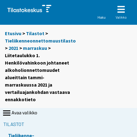
Valikko
Haku
Etusivu
>
Tilastot
>
Tieliikenneonnettomuustilasto
>
2021
>
marraskuu
>
Liitetaulukko 1.
Henkilövahinkoon johtaneet
alkoholionnettomuudet
alueittain tammi-
marraskuussa 2021 ja
vertailuajankohdan vastaava
ennakkotieto
Avaa valikko
TILASTOT
Tieliikenne-