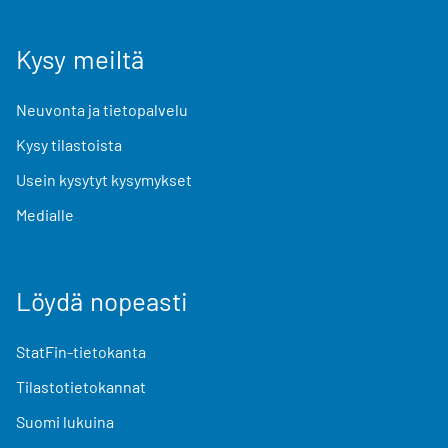
Kysy meiltä
Neuvonta ja tietopalvelu
Kysy tilastoista
Usein kysytyt kysymykset
Medialle
Löydä nopeasti
StatFin-tietokanta
Tilastotietokannat
Suomi lukuina