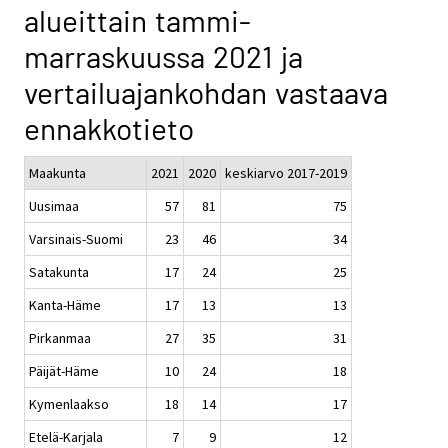
alueittain tammi-
marraskuussa 2021 ja
vertailuajankohdan vastaava
ennakkotieto
Maakunta
2021
2020
keskiarvo 2017-2019
Uusimaa
57
81
75
Varsinais-Suomi
23
46
34
Satakunta
17
24
25
Kanta-Häme
17
13
13
Pirkanmaa
27
35
31
Päijät-Häme
10
24
18
Kymenlaakso
18
14
17
Etelä-Karjala
7
9
12