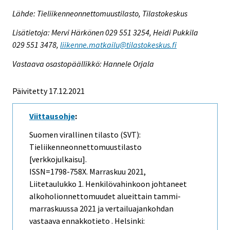
Lähde: Tieliikenneonnettomuustilasto, Tilastokeskus
Lisätietoja: Mervi Härkönen 029 551 3254, Heidi Pukkila
029 551 3478,
liikenne.matkailu@tilastokeskus.fi
Vastaava osastopäällikkö: Hannele Orjala
Päivitetty 17.12.2021
Viittausohje
:
Suomen virallinen tilasto (SVT):
Tieliikenneonnettomuustilasto
[verkkojulkaisu].
ISSN=1798-758X.
Marraskuu
2021,
Liitetaulukko 1. Henkilövahinkoon johtaneet
alkoholionnettomuudet alueittain tammi-
marraskuussa 2021 ja vertailuajankohdan
vastaava ennakkotieto . Helsinki: