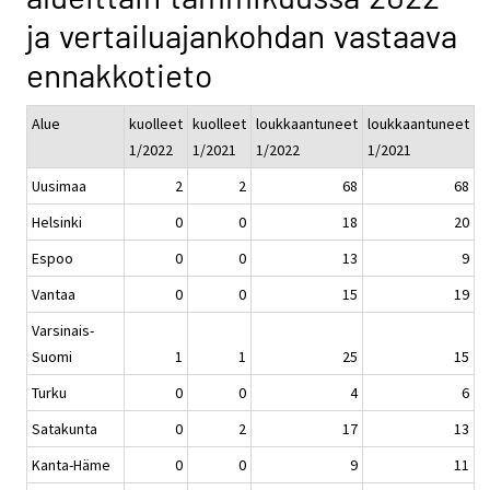
ja vertailuajankohdan vastaava
ennakkotieto
Alue
kuolleet
kuolleet
loukkaantuneet
loukkaantuneet
1/2022
1/2021
1/2022
1/2021
Uusimaa
2
2
68
68
Helsinki
0
0
18
20
Espoo
0
0
13
9
Vantaa
0
0
15
19
Varsinais-
Suomi
1
1
25
15
Turku
0
0
4
6
Satakunta
0
2
17
13
Kanta-Häme
0
0
9
11