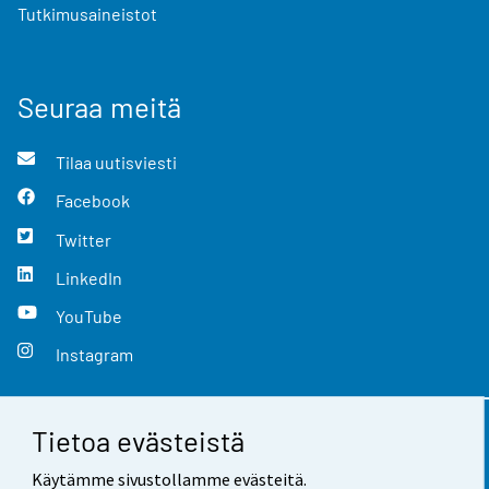
Tutkimusaineistot
Seuraa meitä
Tilaa uutisviesti
Facebook
Twitter
LinkedIn
YouTube
Instagram
Tietoa evästeistä
Yhteystiedot
Käytämme sivustollamme evästeitä.