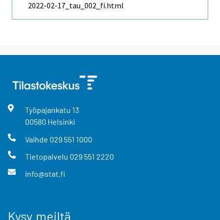
2022-02-17_tau_002_fi.html
Työpajankatu
13
00580
Helsinki
Vaihde
029 551 1000
Tietopalvelu
029 551 2220
info@stat.fi
Kysy meiltä