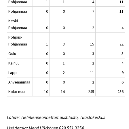
Pohjanmaa
1
1
4
11
Pohjanmaa
0
0
7
11
Keski-
Pohjanmaa
0
0
2
4
Pohjois-
Pohjanmaa
1
3
15
22
Oulu
0
0
3
5
Kainuu
0
1
2
4
Lappi
0
2
11
9
Ahvenanmaa
0
0
2
6
Koko maa
10
14
245
256
Lähde: Tieliikenneonnettomuustilasto, Tilastokeskus
Lisätietoja: Mervi Härkönen 029 551 3254,