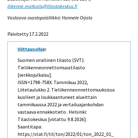
liikenne.matkailu@tilastokeskus.fi
Vastaava osastopäällikkö: Hannele Orjala
Päivitetty 17.2.2022
Viittausohje
:
Suomen virallinen tilasto (SVT):
Tieliikenneonnettomuustilasto
[verkkojulkaisu].
ISSN=1798-758X.
Tammikuu
2022,
Liitetaulukko 2. Tieliikenneonnettomuuksissa
kuolleet ja loukkaantuneet alueittain
tammikuussa 2022 ja vertailuajankohdan
vastaava ennakkotieto . Helsinki:
Tilastokeskus [viitattu: 9.8.2026].
Saantitapa:
https://stat.fi/til/ton/2022/01/ton_2022_01_