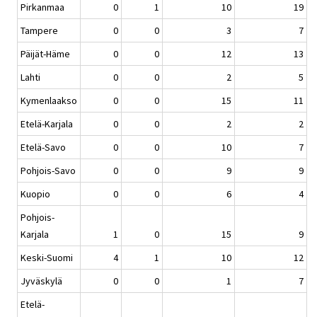
Pirkanmaa
0
1
10
19
Tampere
0
0
3
7
Päijät-Häme
0
0
12
13
Lahti
0
0
2
5
Kymenlaakso
0
0
15
11
Etelä-Karjala
0
0
2
2
Etelä-Savo
0
0
10
7
Pohjois-Savo
0
0
9
9
Kuopio
0
0
6
4
Pohjois-
Karjala
1
0
15
9
Keski-Suomi
4
1
10
12
Jyväskylä
0
0
1
7
Etelä-