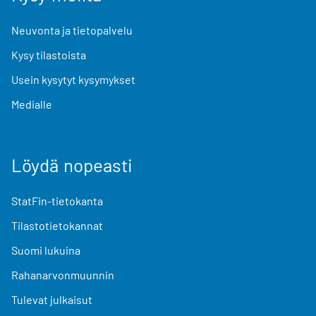
Neuvonta ja tietopalvelu
Kysy tilastoista
Usein kysytyt kysymykset
Medialle
Löydä nopeasti
StatFin-tietokanta
Tilastotietokannat
Suomi lukuina
Rahanarvonmuunnin
Tulevat julkaisut