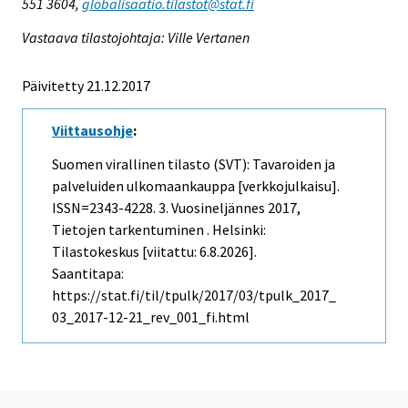
551 3604,
globalisaatio.tilastot@stat.fi
Vastaava tilastojohtaja: Ville Vertanen
Päivitetty 21.12.2017
Viittausohje
:
Suomen virallinen tilasto (SVT): Tavaroiden ja
palveluiden ulkomaankauppa [verkkojulkaisu].
ISSN=2343-4228.
3. Vuosineljännes
2017,
Tietojen tarkentuminen . Helsinki:
Tilastokeskus [viitattu: 6.8.2026].
Saantitapa:
https://stat.fi/til/tpulk/2017/03/tpulk_2017_
03_2017-12-21_rev_001_fi.html