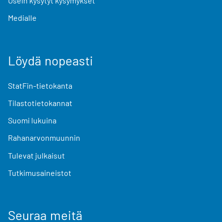
Usein kysytyt kysymykset
Medialle
Löydä nopeasti
StatFin-tietokanta
Tilastotietokannat
Suomi lukuina
Rahanarvonmuunnin
Tulevat julkaisut
Tutkimusaineistot
Seuraa meitä