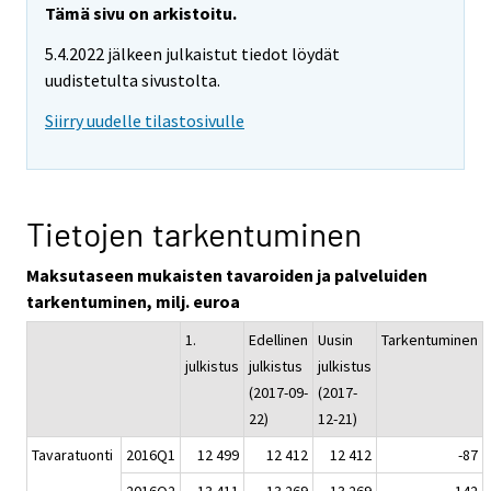
Tämä sivu on arkistoitu.
5.4.2022 jälkeen julkaistut tiedot löydät
uudistetulta sivustolta.
Siirry uudelle tilastosivulle
Tietojen tarkentuminen
Maksutaseen mukaisten tavaroiden ja palveluiden
tarkentuminen, milj. euroa
1.
Edellinen
Uusin
Tarkentuminen
julkistus
julkistus
julkistus
(2017-09-
(2017-
22)
12-21)
Tavaratuonti
2016Q1
12 499
12 412
12 412
-87