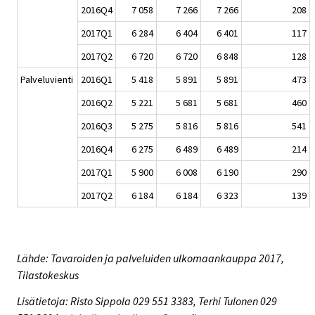
2016Q4
7 058
7 266
7 266
208
2017Q1
6 284
6 404
6 401
117
2017Q2
6 720
6 720
6 848
128
Palveluvienti
2016Q1
5 418
5 891
5 891
473
2016Q2
5 221
5 681
5 681
460
2016Q3
5 275
5 816
5 816
541
2016Q4
6 275
6 489
6 489
214
2017Q1
5 900
6 008
6 190
290
2017Q2
6 184
6 184
6 323
139
Lähde: Tavaroiden ja palveluiden ulkomaankauppa 2017,
Tilastokeskus
Lisätietoja: Risto Sippola 029 551 3383, Terhi Tulonen 029