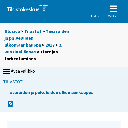
Valikko
Haku
Etusivu
>
Tilastot
>
Tavaroiden
ja palveluiden
ulkomaankauppa
>
2017
>
3.
vuosineljännes
> Tietojen
tarkentuminen
Avaa valikko
TILASTOT
Tavaroiden ja palveluiden ulkomaankauppa