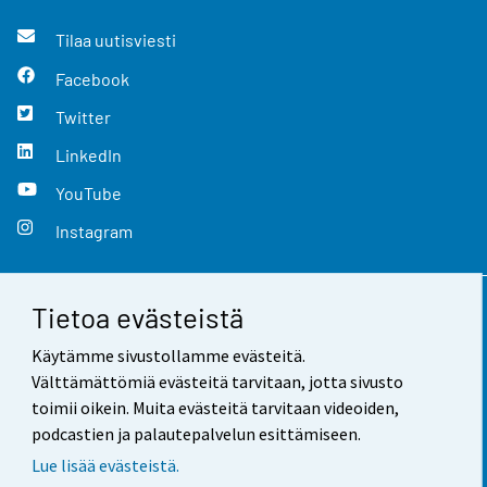
Tilaa uutisviesti
Facebook
Twitter
LinkedIn
YouTube
Instagram
Tietoa evästeistä
Yhteystiedot
Käytämme sivustollamme evästeitä.
Palaute
Välttämättömiä evästeitä tarvitaan, jotta sivusto
toimii oikein. Muita evästeitä tarvitaan videoiden,
Käyttöehdot
podcastien ja palautepalvelun esittämiseen.
Tietosuoja
Lue lisää evästeistä.