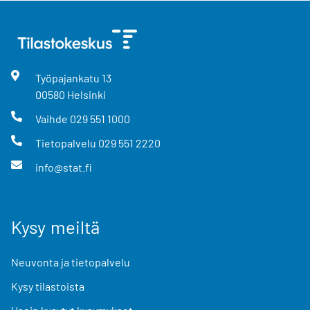
Työpajankatu
13
00580
Helsinki
Vaihde
029 551 1000
Tietopalvelu
029 551 2220
info@stat.fi
Kysy meiltä
Neuvonta ja tietopalvelu
Kysy tilastoista