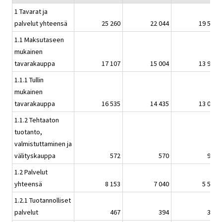
1 Tavarat ja
palvelut yhteensä
25 260
22 044
19 512
1.1 Maksutaseen
mukainen
tavarakauppa
17 107
15 004
13 995
1.1.1 Tullin
mukainen
tavarakauppa
16 535
14 435
13 014
1.1.2 Tehtaaton
tuotanto,
valmistuttaminen ja
välityskauppa
572
570
981
1.2 Palvelut
yhteensä
8 153
7 040
5 517
1.2.1 Tuotannolliset
palvelut
467
394
347