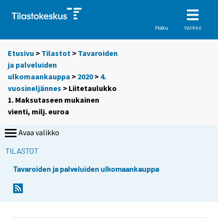
Valikko
Haku
Etusivu
>
Tilastot
>
Tavaroiden
ja palveluiden
ulkomaankauppa
>
2020
>
4.
vuosineljännes
> Liitetaulukko
1. Maksutaseen mukainen
vienti, milj. euroa
Avaa valikko
TILASTOT
Tavaroiden ja palveluiden ulkomaankauppa