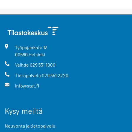
Työpajankatu
13
00580
Helsinki
Vaihde
029 551 1000
Tietopalvelu
029 551 2220
info@stat.fi
Kysy meiltä
Neuvonta ja tietopalvelu