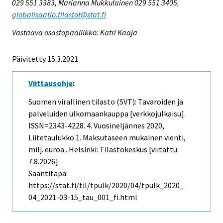
029 551 3383, Marianna Mukkulainen 029 551 3405,
globalisaatio.tilastot@stat.fi
Vastaava osastopäällikkö: Katri Kaaja
Päivitetty 15.3.2021
Viittausohje
:
Suomen virallinen tilasto (SVT): Tavaroiden ja
palveluiden ulkomaankauppa [verkkojulkaisu].
ISSN=2343-4228.
4. Vuosineljännes
2020,
Liitetaulukko 1. Maksutaseen mukainen vienti,
milj. euroa . Helsinki: Tilastokeskus [viitattu:
7.8.2026].
Saantitapa:
https://stat.fi/til/tpulk/2020/04/tpulk_2020_
04_2021-03-15_tau_001_fi.html