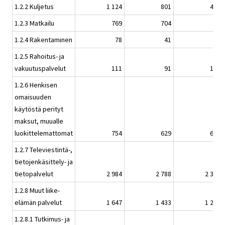
1.2.2 Kuljetus
1 124
801
471
1.2.3 Matkailu
769
704
89
1.2.4 Rakentaminen
78
41
30
1.2.5 Rahoitus- ja
vakuutuspalvelut
111
91
106
1.2.6 Henkisen
omaisuuden
käytöstä perityt
maksut, muualle
luokittelemattomat
754
629
656
1.2.7 Televiestintä-,
tietojenkäsittely- ja
tietopalvelut
2 984
2 788
2 345
1.2.8 Muut liike-
elämän palvelut
1 647
1 433
1 278
1.2.8.1 Tutkimus- ja