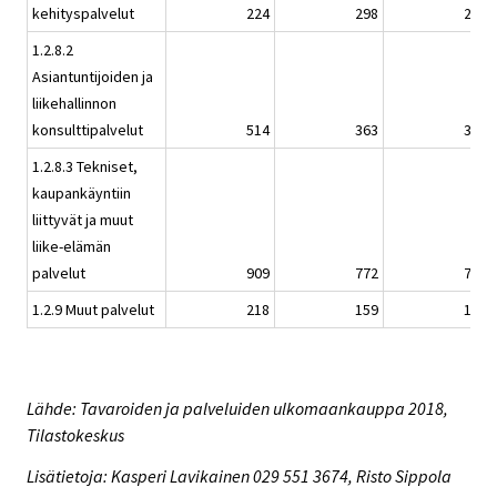
kehityspalvelut
224
298
212
1.2.8.2
Asiantuntijoiden ja
liikehallinnon
konsulttipalvelut
514
363
344
1.2.8.3 Tekniset,
kaupankäyntiin
liittyvät ja muut
liike-elämän
palvelut
909
772
721
1.2.9 Muut palvelut
218
159
194
Lähde: Tavaroiden ja palveluiden ulkomaankauppa 2018,
Tilastokeskus
Lisätietoja: Kasperi Lavikainen 029 551 3674, Risto Sippola