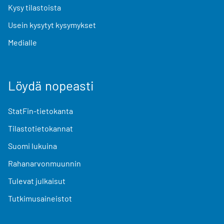
Kysy tilastoista
Usein kysytyt kysymykset
Medialle
Löydä nopeasti
StatFin-tietokanta
Tilastotietokannat
Suomi lukuina
Rahanarvonmuunnin
Tulevat julkaisut
Tutkimusaineistot