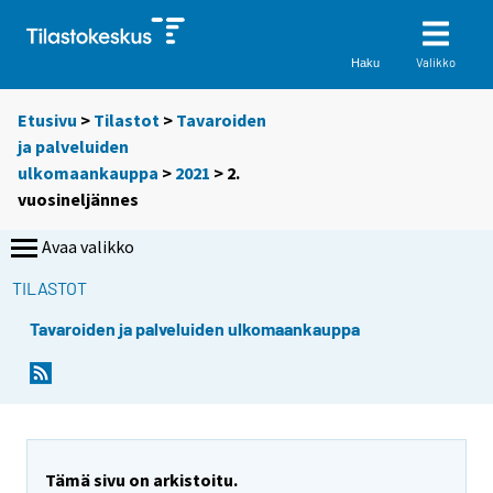
Valikko
Haku
Etusivu
>
Tilastot
>
Tavaroiden
ja palveluiden
ulkomaankauppa
>
2021
>
2.
vuosineljännes
Avaa valikko
TILASTOT
Tavaroiden ja palveluiden ulkomaankauppa
Tämä sivu on arkistoitu.