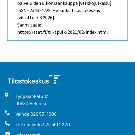
palveluiden ulkomaankauppa [verkkojulkaisu].
ISSN=2343-4228. Helsinki: Tilastokeskus
[viitattu: 7.8.2026].
Saantitapa:
https://stat.fi/til/tpulk/2021/02/index.html
Työpajankatu
13
00580
Helsinki
Vaihde
029 551 1000
Tietopalvelu
029 551 2220
info@stat.fi