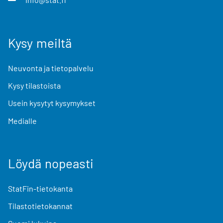
Kysy meiltä
Neuvonta ja tietopalvelu
Kysy tilastoista
Usein kysytyt kysymykset
Medialle
Löydä nopeasti
StatFin-tietokanta
Tilastotietokannat