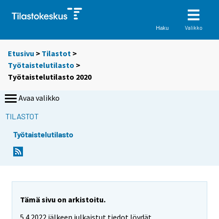
Valikko
Haku
Etusivu
>
Tilastot
>
Työtaistelutilasto
>
Työtaistelutilasto 2020
Avaa valikko
TILASTOT
Työtaistelutilasto
Tämä sivu on arkistoitu.
5.4.2022 jälkeen julkaistut tiedot löydät