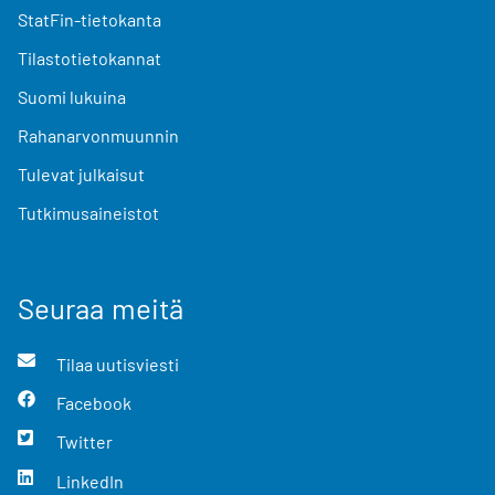
StatFin-tietokanta
Tilastotietokannat
Suomi lukuina
Rahanarvonmuunnin
Tulevat julkaisut
Tutkimusaineistot
Seuraa meitä
Tilaa uutisviesti
Facebook
Twitter
LinkedIn