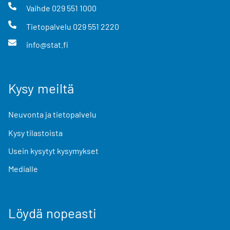
Vaihde
029 551 1000
Tietopalvelu
029 551 2220
info@stat.fi
Kysy meiltä
Neuvonta ja tietopalvelu
Kysy tilastoista
Usein kysytyt kysymykset
Medialle
Löydä nopeasti