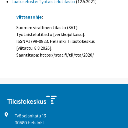
Laatuseloste: Työtaistelutilasto
(12.5.2021)
Viittausohje
:
Suomen virallinen tilasto (SVT):
Työtaistelutilasto [verkkojulkaisu].
ISSN=1799-0823. Helsinki: Tilastokeskus
[viitattu: 8.8.2026].
Saantitapa: https://stat.fi/til/tta/2020/
Työpajankatu
13
00580
Helsinki