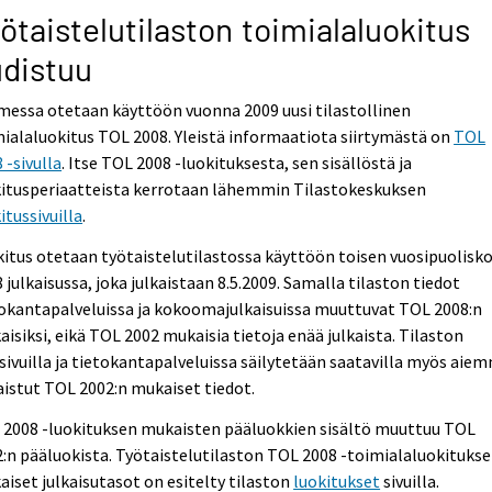
ötaistelutilaston toimialaluokitus
distuu
essa otetaan käyttöön vuonna 2009 uusi tilastollinen
ialaluokitus TOL 2008. Yleistä informaatiota siirtymästä on
TOL
 -sivulla
. Itse TOL 2008 -luokituksesta, sen sisällöstä ja
kitusperiaatteista kerrotaan lähemmin Tilastokeskuksen
itussivuilla
.
itus otetaan työtaistelutilastossa käyttöön toisen vuosipuolisk
 julkaisussa, joka julkaistaan 8.5.2009. Samalla tilaston tiedot
okantapalveluissa ja kokoomajulkaisuissa muuttuvat TOL 2008:n
isiksi, eikä TOL 2002 mukaisia tietoja enää julkaista. Tilaston
sivuilla ja tietokantapalveluissa säilytetään saatavilla myös aie
aistut TOL 2002:n mukaiset tiedot.
 2008 -luokituksen mukaisten pääluokkien sisältö muuttuu TOL
:n pääluokista. Työtaistelutilaston TOL 2008 -toimialaluokituks
iset julkaisutasot on esitelty tilaston
luokitukset
sivuilla.