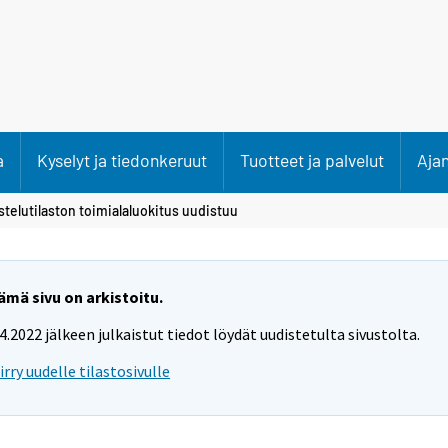
a
Kyselyt ja tiedonkeruut
Tuotteet ja palvelut
Aja
stelutilaston toimialaluokitus uudistuu
ämä sivu on arkistoitu.
.4.2022 jälkeen julkaistut tiedot löydät uudistetulta sivustolta.
iirry uudelle tilastosivulle