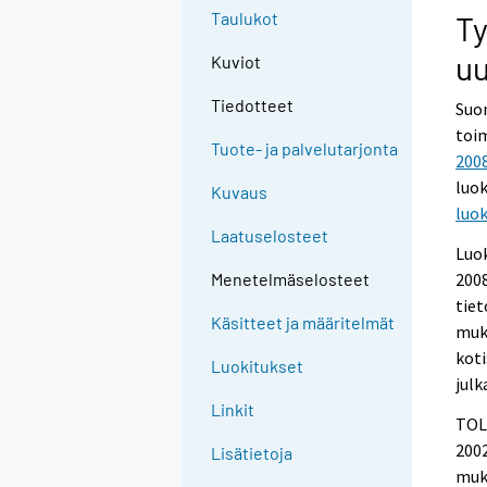
Taulukot
Ty
uu
Kuviot
Tiedotteet
Suom
toim
Tuote- ja palvelutarjonta
2008
luo
Kuvaus
luok
Laatuselosteet
Luok
2008
Menetelmäselosteet
tiet
Käsitteet ja määritelmät
muka
koti
Luokitukset
julk
Linkit
TOL
2002
Lisätietoja
muka