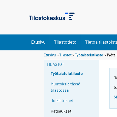
Etusivu
Tilastotieto
Tietoa tilastoist
Etusivu
>
Tilastot
>
Työtaistelutilasto
> Työtai
TILASTOT
Työtaistelutilasto
T
Muutoksia tässä
5
tilastossa
S
Julkistukset
Katsaukset