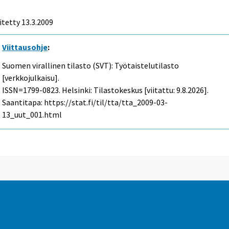
itetty
13.3.2009
Viittausohje
:
Suomen virallinen tilasto (SVT): Työtaistelutilasto
[verkkojulkaisu].
ISSN=1799-0823. Helsinki: Tilastokeskus [viitattu: 9.8.2026].
Saantitapa: https://stat.fi/til/tta/tta_2009-03-
13_uut_001.html