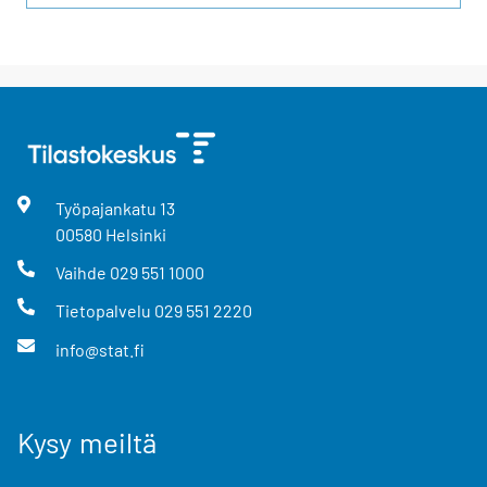
Työpajankatu
13
00580
Helsinki
Vaihde
029 551 1000
Tietopalvelu
029 551 2220
info@stat.fi
Kysy meiltä