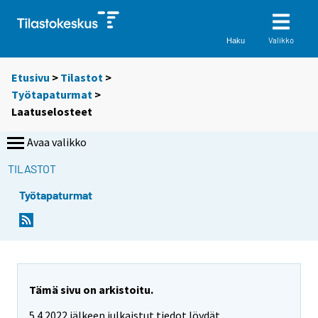
Valikko
Haku
Etusivu
>
Tilastot
>
Työtapaturmat
>
Laatuselosteet
Avaa valikko
TILASTOT
Työtapaturmat
Tämä sivu on arkistoitu.
5.4.2022 jälkeen julkaistut tiedot löydät