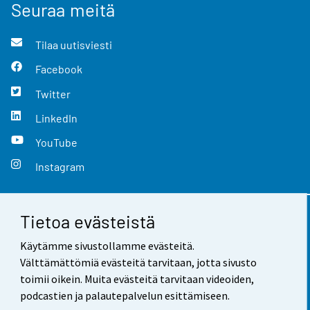
Seuraa meitä
Tilaa uutisviesti
Facebook
Twitter
LinkedIn
YouTube
Instagram
Tietoa evästeistä
Yhteystiedot
Käytämme sivustollamme evästeitä.
Palaute
Välttämättömiä evästeitä tarvitaan, jotta sivusto
toimii oikein. Muita evästeitä tarvitaan videoiden,
Käyttöehdot
podcastien ja palautepalvelun esittämiseen.
Tietosuoja