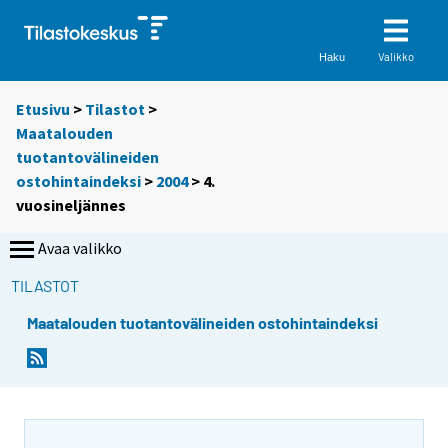
Valikko
Haku
Etusivu
>
Tilastot
>
Maatalouden
tuotantovälineiden
ostohintaindeksi
>
2004
>
4.
vuosineljännes
Avaa valikko
TILASTOT
Maatalouden tuotantovälineiden ostohintaindeksi