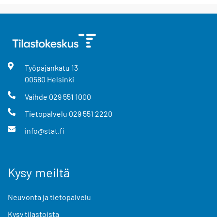
Työpajankatu
13
00580
Helsinki
Vaihde
029 551 1000
Tietopalvelu
029 551 2220
info@stat.fi
Kysy meiltä
Neuvonta ja tietopalvelu
Kysy tilastoista