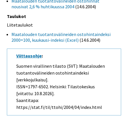
Maatalouden tuotantovälineiden ostohinnat
nousivat 2,6 % huhtikuussa 2004
(14.6.2004)
Taulukot
Liitetaulukot
Maatalouden tuotantovälineiden ostohintaindeksi
2000=100, kuukausi-indeksi (Excel)
(14.6.2004)
Viittausohje
:
Suomen virallinen tilasto (SVT): Maatalouden
tuotantovälineiden ostohintaindeksi
[verkkojulkaisu].
ISSN=1797-6502. Helsinki: Tilastokeskus
[viitattu: 10.8.2026].
Saantitapa:
https://stat.fi/til/ttohi/2004/04/index.html