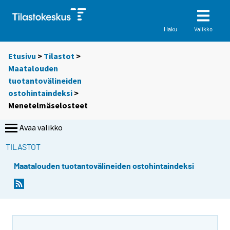
Valikko
Haku
Etusivu
>
Tilastot
>
Maatalouden
tuotantovälineiden
ostohintaindeksi
>
Menetelmäselosteet
Avaa valikko
TILASTOT
Maatalouden tuotantovälineiden ostohintaindeksi