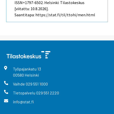
ISSN=1797-6502. Helsinki: Tilastokeskus
[viitattu: 10.8.2026].
Saantitapa: https://stat.fi/til/ttohi/men.html
Työpajankatu
13
00580
Helsinki
Vaihde
029 551 1000
Tietopalvelu
029 551 2220
info@stat.fi