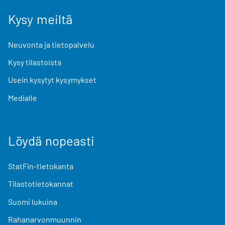
Kysy meiltä
Neuvonta ja tietopalvelu
Kysy tilastoista
Usein kysytyt kysymykset
Medialle
Löydä nopeasti
StatFin-tietokanta
Tilastotietokannat
Suomi lukuina
Rahanarvonmuunnin