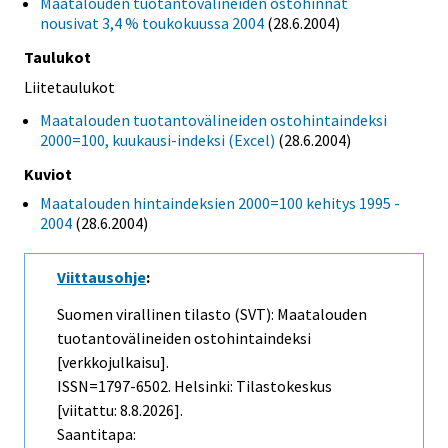
Maatalouden tuotantovälineiden ostohinnat
nousivat 3,4 % toukokuussa 2004
(28.6.2004)
Taulukot
Liitetaulukot
Maatalouden tuotantovälineiden ostohintaindeksi
2000=100, kuukausi-indeksi (Excel)
(28.6.2004)
Kuviot
Maatalouden hintaindeksien 2000=100 kehitys 1995 -
2004
(28.6.2004)
Viittausohje
:
Suomen virallinen tilasto (SVT): Maatalouden
tuotantovälineiden ostohintaindeksi
[verkkojulkaisu].
ISSN=1797-6502. Helsinki: Tilastokeskus
[viitattu: 8.8.2026].
Saantitapa: