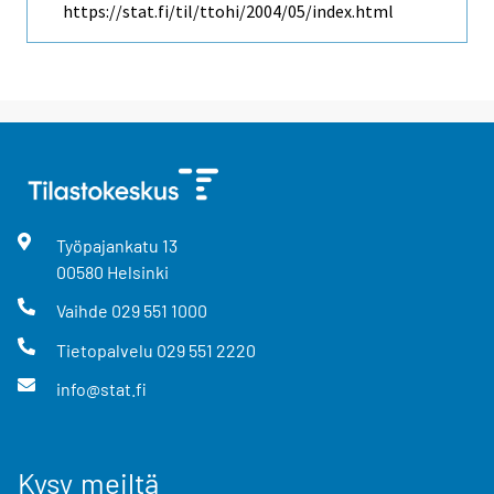
https://stat.fi/til/ttohi/2004/05/index.html
Työpajankatu
13
00580
Helsinki
Vaihde
029 551 1000
Tietopalvelu
029 551 2220
info@stat.fi
Kysy meiltä