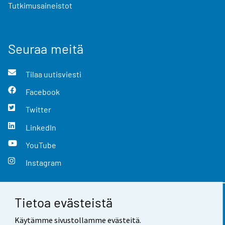
Tutkimusaineistot
Seuraa meitä
Tilaa uutisviesti
Facebook
Twitter
LinkedIn
YouTube
Instagram
Tietoa evästeistä
Yhteystiedot
Käytämme sivustollamme evästeitä.