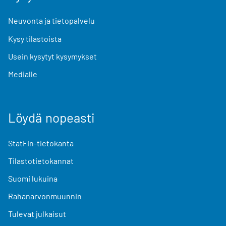
Neuvonta ja tietopalvelu
Kysy tilastoista
Usein kysytyt kysymykset
Medialle
Löydä nopeasti
StatFin-tietokanta
Tilastotietokannat
Suomi lukuina
Rahanarvonmuunnin
Tulevat julkaisut