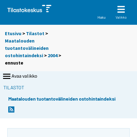
Valikko
Haku
Etusivu
>
Tilastot
>
Maatalouden
tuotantovälineiden
ostohintaindeksi
>
2004
>
ennuste
Avaa valikko
TILASTOT
Maatalouden tuotantovälineiden ostohintaindeksi