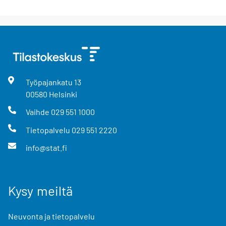
Työpajankatu
13
00580
Helsinki
Vaihde
029 551 1000
Tietopalvelu
029 551 2220
info@stat.fi
Kysy meiltä
Neuvonta ja tietopalvelu