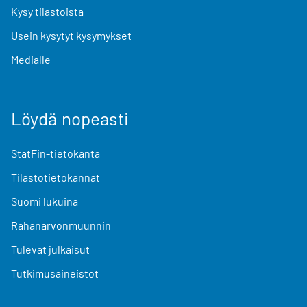
Kysy tilastoista
Usein kysytyt kysymykset
Medialle
Löydä nopeasti
StatFin-tietokanta
Tilastotietokannat
Suomi lukuina
Rahanarvonmuunnin
Tulevat julkaisut
Tutkimusaineistot