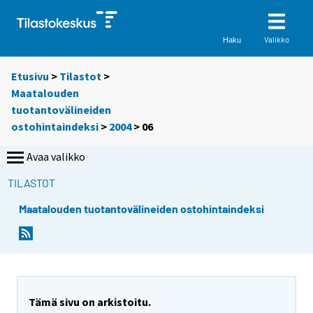
Valikko
Haku
Etusivu
>
Tilastot
>
Maatalouden
tuotantovälineiden
ostohintaindeksi
>
2004
>
06
Avaa valikko
TILASTOT
Maatalouden tuotantovälineiden ostohintaindeksi
Tämä sivu on arkistoitu.