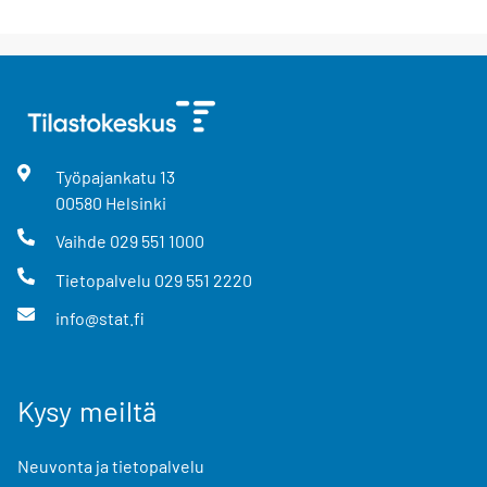
Työpajankatu
13
00580
Helsinki
Vaihde
029 551 1000
Tietopalvelu
029 551 2220
info@stat.fi
Kysy meiltä
Neuvonta ja tietopalvelu