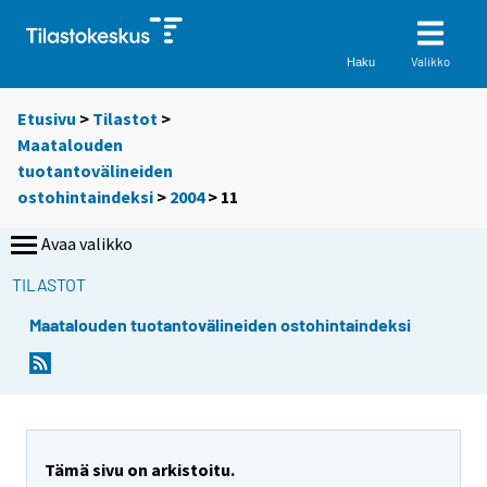
Valikko
Haku
Etusivu
>
Tilastot
>
Maatalouden
tuotantovälineiden
ostohintaindeksi
>
2004
>
11
Avaa valikko
TILASTOT
Maatalouden tuotantovälineiden ostohintaindeksi
Tämä sivu on arkistoitu.