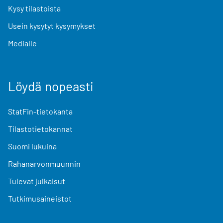
Kysy tilastoista
Usein kysytyt kysymykset
Medialle
Löydä nopeasti
StatFin-tietokanta
Tilastotietokannat
Suomi lukuina
Rahanarvonmuunnin
Tulevat julkaisut
Tutkimusaineistot