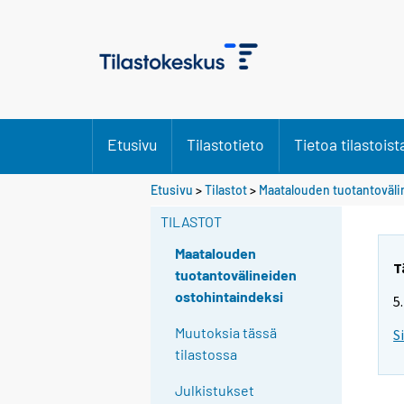
Etusivu
Tilastotieto
Tietoa tilastoist
Etusivu
>
Tilastot
>
Maatalouden tuotantoväli
TILASTOT
Maatalouden
T
tuotantovälineiden
ostohintaindeksi
5
Muutoksia tässä
S
tilastossa
Julkistukset