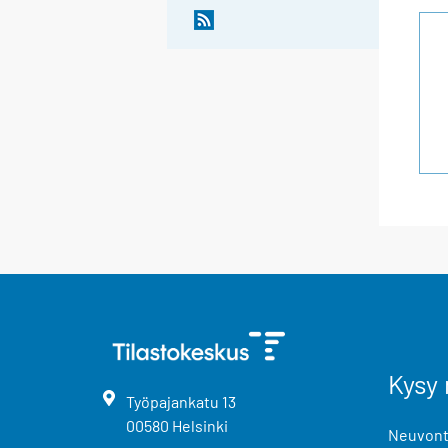
Kysy 
Työpajankatu
13
00580
Helsinki
Neuvonta