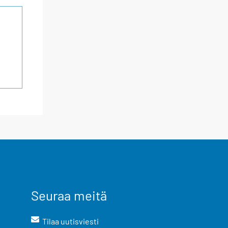
Seuraa meitä
Tilaa uutisviesti