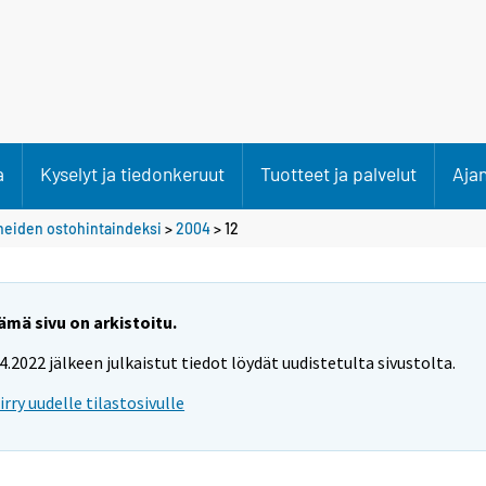
a
Kyselyt ja tiedonkeruut
Tuotteet ja palvelut
Aja
neiden ostohintaindeksi
>
2004
>
12
ämä sivu on arkistoitu.
.4.2022 jälkeen julkaistut tiedot löydät uudistetulta sivustolta.
iirry uudelle tilastosivulle