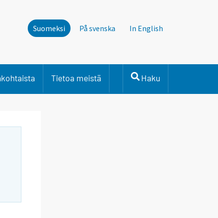
Suomeksi
På svenska
In English
nkohtaista
Tietoa meistä
Haku