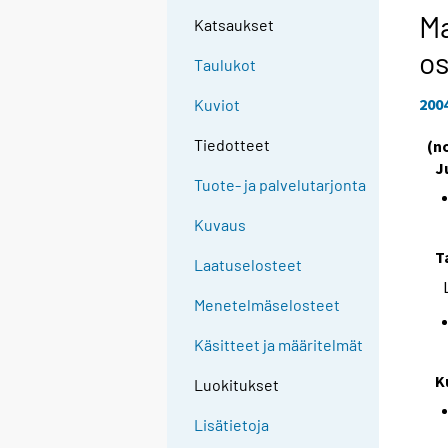
Ma
Katsaukset
os
Taulukot
200
Kuviot
Tiedotteet
(n
J
Tuote- ja palvelutarjonta
Kuvaus
T
Laatuselosteet
Menetelmäselosteet
Käsitteet ja määritelmät
K
Luokitukset
Lisätietoja