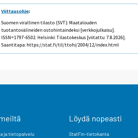
Viittausohje
:
Suomen virallinen tilasto (SVT): Maatalouden
tuotantovälineiden ostohintaindeksi [verkkojulkaisu].
ISSN=1797-6502. Helsinki: Tilastokeskus [viitattu: 7.8.2026].
Saantitapa: https://stat.fi/til/ttohi/2004/12/index.html
meiltä
Löydä nopeasti
 ja tietopalvelu
StatFin-tietokanta