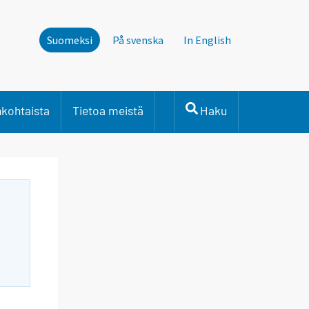
Suomeksi
På svenska
In English
nkohtaista
Tietoa meistä
Haku