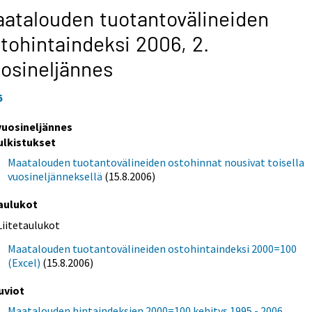
atalouden tuotantovälineiden
tohintaindeksi 2006,
2.
osineljännes
6
 vuosineljännes
ulkistukset
Maatalouden tuotantovälineiden ostohinnat nousivat toisella
vuosineljänneksellä
(15.8.2006)
aulukot
Liitetaulukot
Maatalouden tuotantovälineiden ostohintaindeksi 2000=100
(Excel)
(15.8.2006)
uviot
Maatalouden hintaindeksien 2000=100 kehitys 1995 - 2006