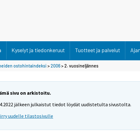
a
Kyselyt ja tiedonkeruut
Tuotteet ja palvelut
Aja
neiden ostohintaindeksi
>
2006
>
2. vuosineljännes
ämä sivu on arkistoitu.
.4.2022 jälkeen julkaistut tiedot löydät uudistetulta sivustolta.
iirry uudelle tilastosivulle