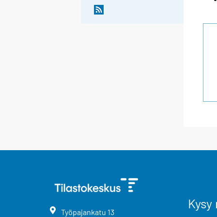
Kysy 
Työpajankatu
13