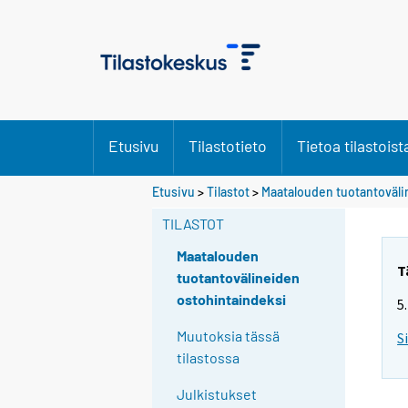
Etusivu
Tilastotieto
Tietoa tilastoist
Etusivu
>
Tilastot
>
Maatalouden tuotantoväli
TILASTOT
Maatalouden
T
tuotantovälineiden
ostohintaindeksi
5
Muutoksia tässä
S
tilastossa
Julkistukset