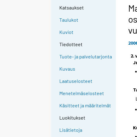
Ma
Katsaukset
os
Taulukot
vu
Kuviot
200
Tiedotteet
2.
Tuote- ja palvelutarjonta
J
Kuvaus
Laatuselosteet
T
Menetelmäselosteet
Käsitteet ja määritelmät
Luokitukset
K
Lisätietoja