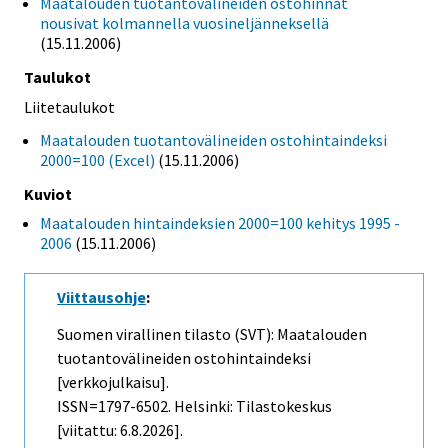
Maatalouden tuotantovälineiden ostohinnat
nousivat kolmannella vuosineljänneksellä
(15.11.2006)
Taulukot
Liitetaulukot
Maatalouden tuotantovälineiden ostohintaindeksi
2000=100 (Excel)
(15.11.2006)
Kuviot
Maatalouden hintaindeksien 2000=100 kehitys 1995 -
2006
(15.11.2006)
Viittausohje
:
Suomen virallinen tilasto (SVT): Maatalouden
tuotantovälineiden ostohintaindeksi
[verkkojulkaisu].
ISSN=1797-6502. Helsinki: Tilastokeskus
[viitattu: 6.8.2026].