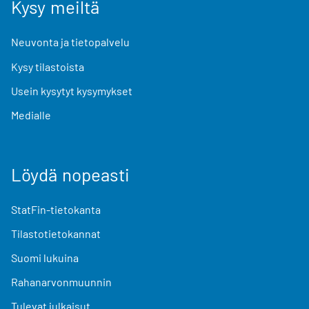
Kysy meiltä
Neuvonta ja tietopalvelu
Kysy tilastoista
Usein kysytyt kysymykset
Medialle
Löydä nopeasti
StatFin-tietokanta
Tilastotietokannat
Suomi lukuina
Rahanarvonmuunnin
Tulevat julkaisut