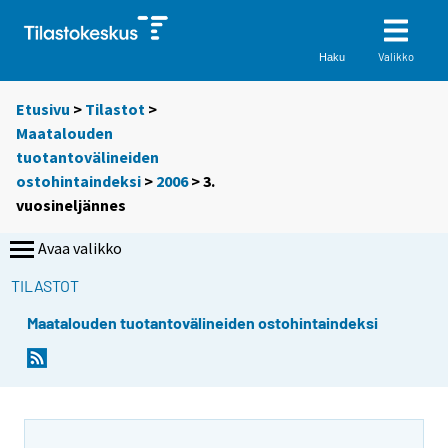
Valikko
Haku
Etusivu
>
Tilastot
>
Maatalouden
tuotantovälineiden
ostohintaindeksi
>
2006
>
3.
vuosineljännes
Avaa valikko
TILASTOT
Maatalouden tuotantovälineiden ostohintaindeksi