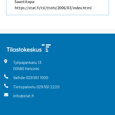
Saantitapa:
https://stat.fi/til/ttohi/2006/03/index.html
Työpajankatu
13
00580
Helsinki
Vaihde
029 551 1000
Tietopalvelu
029 551 2220
info@stat.fi