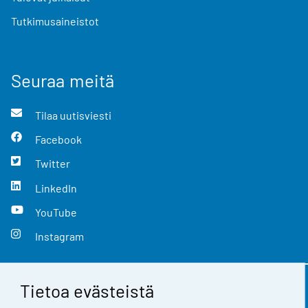
Tutkimusaineistot
Seuraa meitä
Tilaa uutisviesti
Facebook
Twitter
LinkedIn
YouTube
Instagram
Tietoa evästeistä
Yhteystiedot