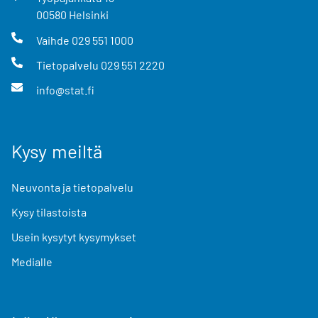
00580
Helsinki
Vaihde
029 551 1000
Tietopalvelu
029 551 2220
info@stat.fi
Kysy meiltä
Neuvonta ja tietopalvelu
Kysy tilastoista
Usein kysytyt kysymykset
Medialle