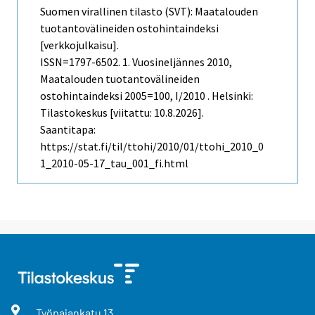
Suomen virallinen tilasto (SVT): Maatalouden
tuotantovälineiden ostohintaindeksi
[verkkojulkaisu].
ISSN=1797-6502.
1. Vuosineljännes
2010,
Maatalouden tuotantovälineiden
ostohintaindeksi 2005=100, I/2010 . Helsinki:
Tilastokeskus [viitattu: 10.8.2026].
Saantitapa:
https://stat.fi/til/ttohi/2010/01/ttohi_2010_0
1_2010-05-17_tau_001_fi.html
Työpajankatu
13