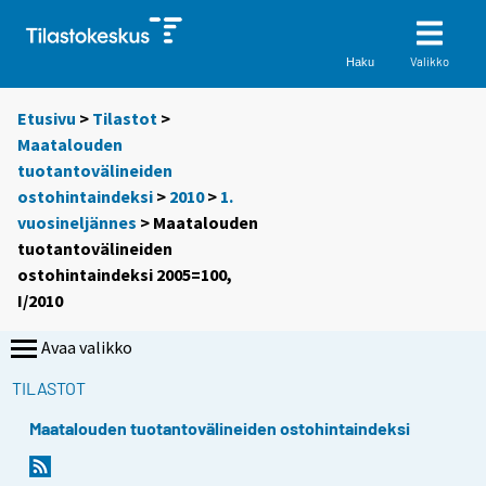
Valikko
Haku
Etusivu
>
Tilastot
>
Maatalouden
tuotantovälineiden
ostohintaindeksi
>
2010
>
1.
vuosineljännes
> Maatalouden
tuotantovälineiden
ostohintaindeksi 2005=100,
I/2010
Avaa valikko
TILASTOT
Maatalouden tuotantovälineiden ostohintaindeksi