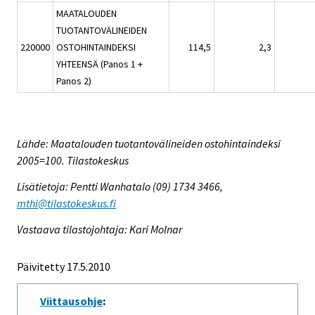
MAATALOUDEN
TUOTANTOVÄLINEIDEN
220000
OSTOHINTAINDEKSI
114,5
2,3
YHTEENSÄ (Panos 1 +
Panos 2)
Lähde: Maatalouden tuotantovälineiden ostohintaindeksi
2005=100. Tilastokeskus
Lisätietoja: Pentti Wanhatalo (09) 1734 3466,
mthi@tilastokeskus.fi
Vastaava tilastojohtaja: Kari Molnar
Päivitetty 17.5.2010
Viittausohje
: