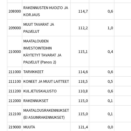
RAKENNUSTEN HUOLTO JA
208000
114,7
0,6
KORJAUS
MUUT TAVARAT JA
209000
112,2
1,0
PALVELUT
MAATALOUDEN
INVESTOINTEIHIN
210000
115,1
0,4
KÄYTETYT TAVARAT JA
PALVELUT (Panos 2)
211000
TARVIKKEET
114,6
0,6
211100
KONEET JA MUUT LAITTEET
118,5
0,5
211200
KULJETUSKALUSTO
110,8
0,6
212000
RAKENNUKSET
115,0
0,1
MAATALOUSRAKENNUKSET
212100
115,0
0,1
(EI ASUINRAKENNUKSET)
219000
MUUTA
121,4
0,0