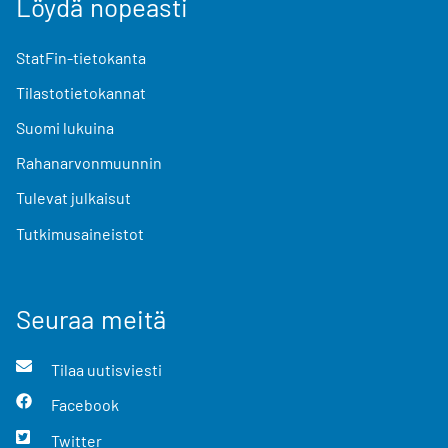
Löydä nopeasti
StatFin-tietokanta
Tilastotietokannat
Suomi lukuina
Rahanarvonmuunnin
Tulevat julkaisut
Tutkimusaineistot
Seuraa meitä
Tilaa uutisviesti
Facebook
Twitter