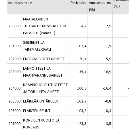
Indeksinimike
Pisteluku
vuosimuutos
(%)
(%)
MAATALOUDEN
200000
TUOTANTOTARVIKKEET JA
114,2
2,9
PALVELUT (Panos 1)
SIEMENET JA
201000
103,4
1,5
TAIMIMATERIAALI
202000
ENERGIA; VOITELUAINEET
120,1
5,9
LANNOITTEET JA
203000
135,1
16,9
MAANPARANNUSAINEET
KASVINSUOJELUTUOTTEET
204000
100,9
-16,4
JA TORJUNTA-AINEET
205000
ELÄINLÄÄKINTÄKULUT
103,7
-0,8
206000
ELÄINTEN REHUT
103,9
-0,4
KONEIDEN HUOLTO JA
207000
123,5
3,5
KORJAUS