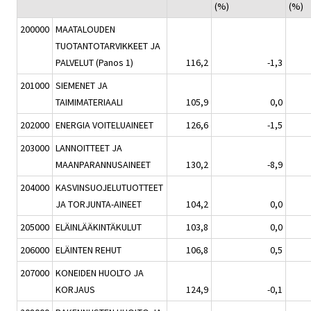
(%)
(%)
200000
MAATALOUDEN
TUOTANTOTARVIKKEET JA
PALVELUT (Panos 1)
116,2
-1,3
201000
SIEMENET JA
TAIMIMATERIAALI
105,9
0,0
202000
ENERGIA VOITELUAINEET
126,6
-1,5
203000
LANNOITTEET JA
MAANPARANNUSAINEET
130,2
-8,9
204000
KASVINSUOJELUTUOTTEET
JA TORJUNTA-AINEET
104,2
0,0
205000
ELÄINLÄÄKINTÄKULUT
103,8
0,0
206000
ELÄINTEN REHUT
106,8
0,5
207000
KONEIDEN HUOLTO JA
KORJAUS
124,9
-0,1