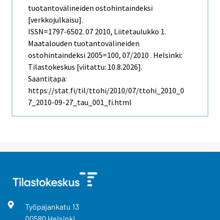
tuotantovälineiden ostohintaindeksi
[verkkojulkaisu].
ISSN=1797-6502.
07
2010, Liitetaulukko 1.
Maatalouden tuotantovälineiden
ostohintaindeksi 2005=100, 07/2010 . Helsinki:
Tilastokeskus [viitattu: 10.8.2026].
Saantitapa:
https://stat.fi/til/ttohi/2010/07/ttohi_2010_0
7_2010-09-27_tau_001_fi.html
Työpajankatu
13
00580
Helsinki