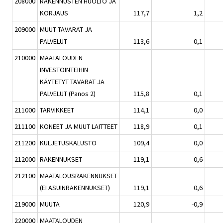
208000
RAKENNUSTEN HUOLTO JA
KORJAUS
117,7
1,2
209000
MUUT TAVARAT JA
PALVELUT
113,6
0,1
210000
MAATALOUDEN
INVESTOINTEIHIN
KÄYTETYT TAVARAT JA
PALVELUT (Panos 2)
115,8
0,1
211000
TARVIKKEET
114,1
0,0
211100
KONEET JA MUUT LAITTEET
118,9
0,1
211200
KULJETUSKALUSTO
109,4
0,0
212000
RAKENNUKSET
119,1
0,6
212100
MAATALOUSRAKENNUKSET
(EI ASUINRAKENNUKSET)
119,1
0,6
219000
MUUTA
120,9
-0,9
220000
MAATALOUDEN