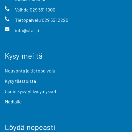
Vaihde
029 551 1000
Tietopalvelu
029 551 2220
info@stat.fi
Kysy meiltä
Neuvonta ja tietopalvelu
Kysy tilastoista
Usein kysytyt kysymykset
Medialle
Löydä nopeasti