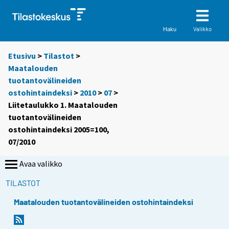
Valikko
Haku
Etusivu
>
Tilastot
>
Maatalouden
tuotantovälineiden
ostohintaindeksi
>
2010
>
07
>
Liitetaulukko 1. Maatalouden
tuotantovälineiden
ostohintaindeksi 2005=100,
07/2010
Avaa valikko
TILASTOT
Maatalouden tuotantovälineiden ostohintaindeksi