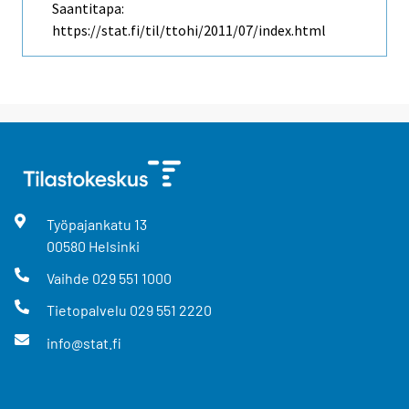
Saantitapa:
https://stat.fi/til/ttohi/2011/07/index.html
Työpajankatu
13
00580
Helsinki
Vaihde
029 551 1000
Tietopalvelu
029 551 2220
info@stat.fi