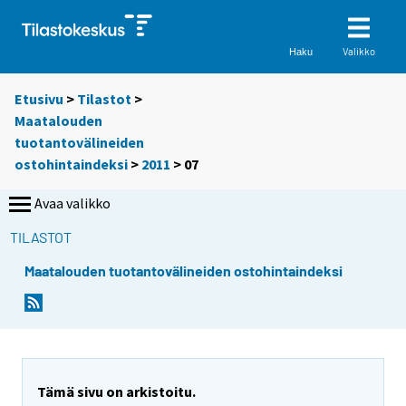
Valikko
Haku
Etusivu
>
Tilastot
>
Maatalouden
tuotantovälineiden
ostohintaindeksi
>
2011
>
07
Avaa valikko
TILASTOT
Maatalouden tuotantovälineiden ostohintaindeksi
Tämä sivu on arkistoitu.