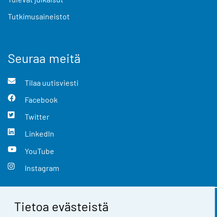
Tutkimusaineistot
Seuraa meitä
Tilaa uutisviesti
Facebook
Twitter
LinkedIn
YouTube
Instagram
Tietoa evästeistä
Yhteystiedot