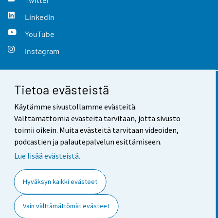
LinkedIn
YouTube
Instagram
Tietoa evästeistä
Yhteystiedot
Käytämme sivustollamme evästeitä.
Palaute
Välttämättömiä evästeitä tarvitaan, jotta sivusto
toimii oikein. Muita evästeitä tarvitaan videoiden,
Käyttöehdot
podcastien ja palautepalvelun esittämiseen.
Tietosuoja
Lue lisää evästeistä.
Saavutettavuus
Hyväksyn kaikki evästeet
Tietoa sivustosta
Vain välttämättömät evästeet
Evästeasetukset