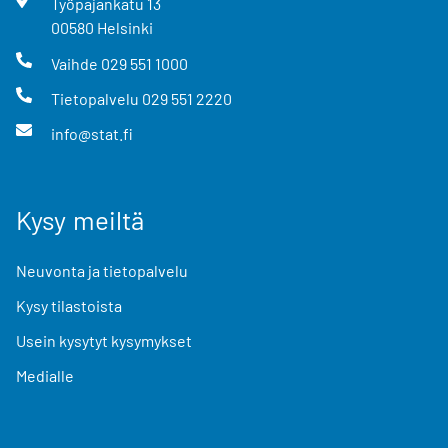
Työpajankatu
13
00580
Helsinki
Vaihde
029 551 1000
Tietopalvelu
029 551 2220
info@stat.fi
Kysy meiltä
Neuvonta ja tietopalvelu
Kysy tilastoista
Usein kysytyt kysymykset
Medialle