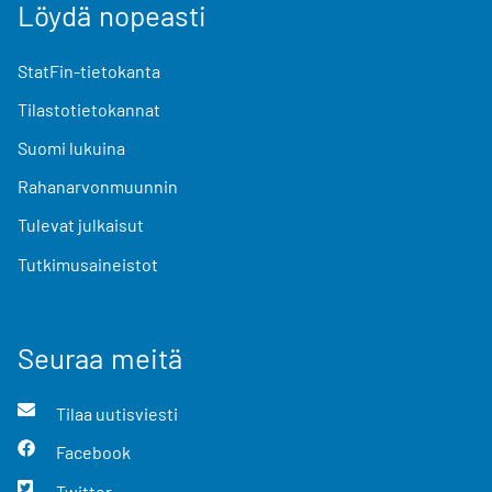
Löydä nopeasti
StatFin-tietokanta
Tilastotietokannat
Suomi lukuina
Rahanarvonmuunnin
Tulevat julkaisut
Tutkimusaineistot
Seuraa meitä
Tilaa uutisviesti
Facebook
Twitter