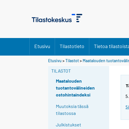
Etusivu
Tilastotieto
Tietoa tilastoist
Etusivu
>
Tilastot
>
Maatalouden tuotantoväli
TILASTOT
Maatalouden
T
tuotantovälineiden
ostohintaindeksi
5
Muutoksia tässä
S
tilastossa
Julkistukset