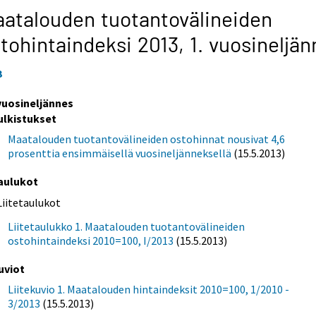
atalouden tuotantovälineiden
tohintaindeksi 2013,
1. vuosineljä
3
 vuosineljännes
ulkistukset
Maatalouden tuotantovälineiden ostohinnat nousivat 4,6
prosenttia ensimmäisellä vuosineljänneksellä
(15.5.2013)
aulukot
Liitetaulukot
Liitetaulukko 1. Maatalouden tuotantovälineiden
ostohintaindeksi 2010=100, I/2013
(15.5.2013)
uviot
Liitekuvio 1. Maatalouden hintaindeksit 2010=100, 1/2010 -
3/2013
(15.5.2013)