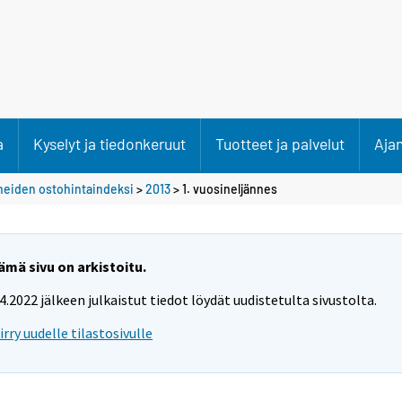
a
Kyselyt ja tiedonkeruut
Tuotteet ja palvelut
Aja
neiden ostohintaindeksi
>
2013
>
1. vuosineljännes
ämä sivu on arkistoitu.
.4.2022 jälkeen julkaistut tiedot löydät uudistetulta sivustolta.
iirry uudelle tilastosivulle