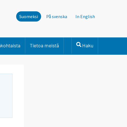
Suomeksi
På svenska
In English
nkohtaista
Tietoa meistä
Haku