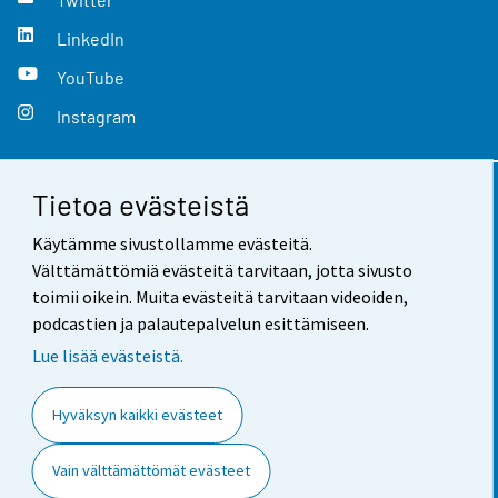
LinkedIn
YouTube
Instagram
Tietoa evästeistä
Yhteystiedot
Käytämme sivustollamme evästeitä.
Palaute
Välttämättömiä evästeitä tarvitaan, jotta sivusto
toimii oikein. Muita evästeitä tarvitaan videoiden,
Käyttöehdot
podcastien ja palautepalvelun esittämiseen.
Tietosuoja
Lue lisää evästeistä.
Saavutettavuus
Hyväksyn kaikki evästeet
Tietoa sivustosta
Vain välttämättömät evästeet
Evästeasetukset