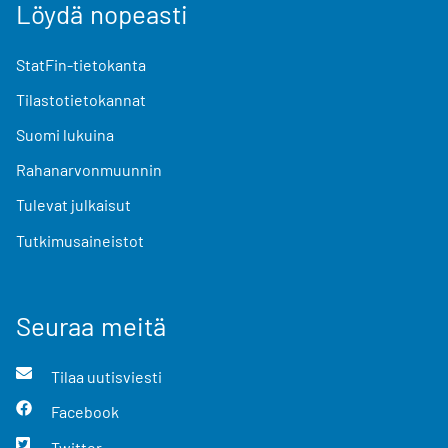
Löydä nopeasti
StatFin-tietokanta
Tilastotietokannat
Suomi lukuina
Rahanarvonmuunnin
Tulevat julkaisut
Tutkimusaineistot
Seuraa meitä
Tilaa uutisviesti
Facebook
Twitter