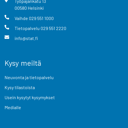
Työpajankatu
13
00580
Helsinki
Vaihde
029 551 1000
Tietopalvelu
029 551 2220
info@stat.fi
Kysy meiltä
Neuvonta ja tietopalvelu
Kysy tilastoista
Usein kysytyt kysymykset
Medialle