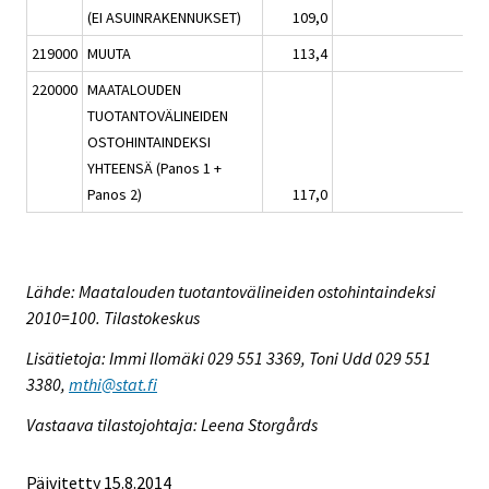
(EI ASUINRAKENNUKSET)
109,0
0,4
219000
MUUTA
113,4
0,6
220000
MAATALOUDEN
TUOTANTOVÄLINEIDEN
OSTOHINTAINDEKSI
YHTEENSÄ (Panos 1 +
Panos 2)
117,0
0,4
Lähde: Maatalouden tuotantovälineiden ostohintaindeksi
2010=100. Tilastokeskus
Lisätietoja: Immi Ilomäki 029 551 3369, Toni Udd 029 551
3380,
mthi@stat.fi
Vastaava tilastojohtaja: Leena Storgårds
Päivitetty 15.8.2014