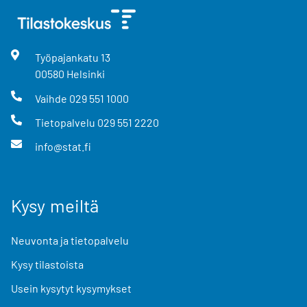
Työpajankatu
13
00580
Helsinki
Vaihde
029 551 1000
Tietopalvelu
029 551 2220
info@stat.fi
Kysy meiltä
Neuvonta ja tietopalvelu
Kysy tilastoista
Usein kysytyt kysymykset