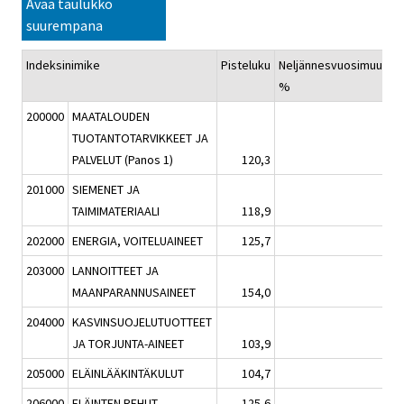
Avaa taulukko
suurempana
Indeksinimike
Pisteluku
Neljännesvuosimuutos,
%
200000
MAATALOUDEN
TUOTANTOTARVIKKEET JA
PALVELUT (Panos 1)
120,3
0,2
201000
SIEMENET JA
TAIMIMATERIAALI
118,9
-0,1
202000
ENERGIA, VOITELUAINEET
125,7
-2,6
203000
LANNOITTEET JA
MAANPARANNUSAINEET
154,0
3,4
204000
KASVINSUOJELUTUOTTEET
JA TORJUNTA-AINEET
103,9
-0,4
205000
ELÄINLÄÄKINTÄKULUT
104,7
0,4
206000
ELÄINTEN REHUT
125,6
0,1