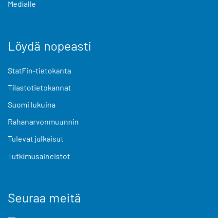
Medialle
Löydä nopeasti
StatFin-tietokanta
Tilastotietokannat
Suomi lukuina
Rahanarvonmuunnin
Tulevat julkaisut
Tutkimusaineistot
Seuraa meitä