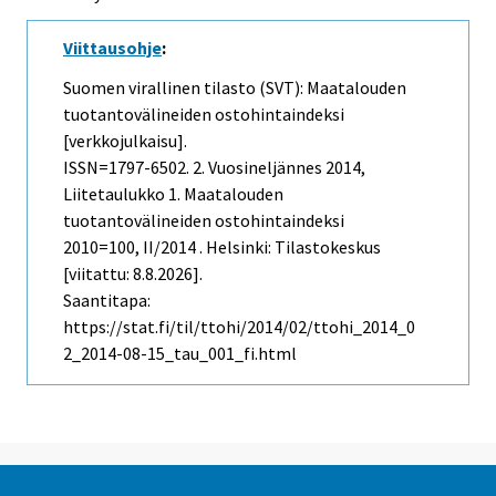
Viittausohje
:
Suomen virallinen tilasto (SVT): Maatalouden
tuotantovälineiden ostohintaindeksi
[verkkojulkaisu].
ISSN=1797-6502.
2. Vuosineljännes
2014,
Liitetaulukko 1. Maatalouden
tuotantovälineiden ostohintaindeksi
2010=100, II/2014 . Helsinki: Tilastokeskus
[viitattu: 8.8.2026].
Saantitapa:
https://stat.fi/til/ttohi/2014/02/ttohi_2014_0
2_2014-08-15_tau_001_fi.html