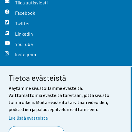
Tilaa uutisviesti
Facebook
Twitter
LinkedIn
YouTube
Instagram
Tietoa evästeistä
Yhteystiedot
Käytämme sivustollamme evästeitä.
Palaute
Välttämättömiä evästeitä tarvitaan, jotta sivusto
toimii oikein. Muita evästeitä tarvitaan videoiden,
Käyttöehdot
podcastien ja palautepalvelun esittämiseen.
Tietosuoja
Lue lisää evästeistä.
Saavutettavuus