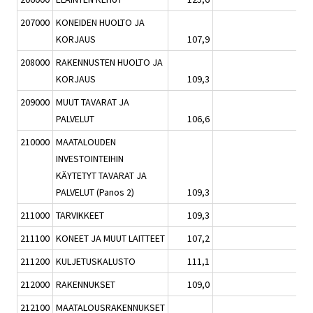
207000
KONEIDEN HUOLTO JA
KORJAUS
107,9
0,1
208000
RAKENNUSTEN HUOLTO JA
KORJAUS
109,3
0,4
209000
MUUT TAVARAT JA
PALVELUT
106,6
0,4
210000
MAATALOUDEN
INVESTOINTEIHIN
KÄYTETYT TAVARAT JA
PALVELUT (Panos 2)
109,3
0,7
211000
TARVIKKEET
109,3
1,0
211100
KONEET JA MUUT LAITTEET
107,2
0,3
211200
KULJETUSKALUSTO
111,1
1,7
212000
RAKENNUKSET
109,0
0,4
212100
MAATALOUSRAKENNUKSET