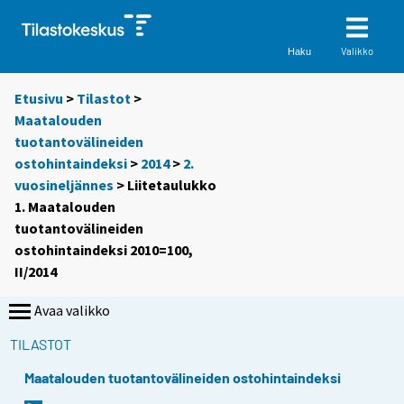
Valikko
Haku
Etusivu
>
Tilastot
>
Maatalouden
tuotantovälineiden
ostohintaindeksi
>
2014
>
2.
vuosineljännes
> Liitetaulukko
1. Maatalouden
tuotantovälineiden
ostohintaindeksi 2010=100,
II/2014
Avaa valikko
TILASTOT
Maatalouden tuotantovälineiden ostohintaindeksi