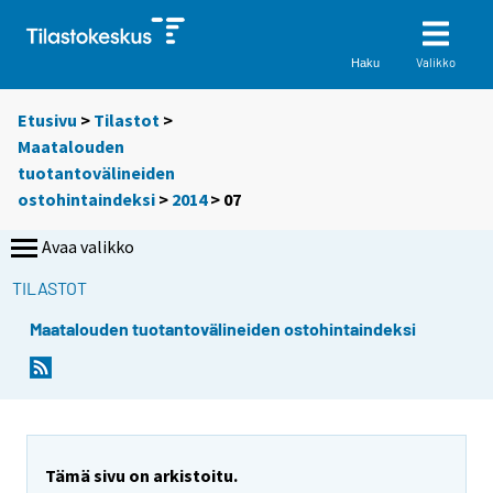
Valikko
Haku
Etusivu
>
Tilastot
>
Maatalouden
tuotantovälineiden
ostohintaindeksi
>
2014
>
07
Avaa valikko
TILASTOT
Maatalouden tuotantovälineiden ostohintaindeksi
Tämä sivu on arkistoitu.