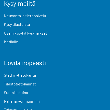
Kysy meiltä
Neuvonta ja tietopalvelu
Kysy tilastoista
Usein kysytyt kysymykset
Medialle
Löydä nopeasti
StatFin-tietokanta
Tilastotietokannat
Suomi lukuina
Rahanarvonmuunnin
Tulevat julkaisut