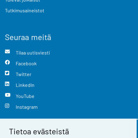
Tutkimusaineistot
Seuraa meitä
Tilaa uutisviesti
Facebook
Twitter
LinkedIn
YouTube
Instagram
Tietoa evästeistä
Yhteystiedot