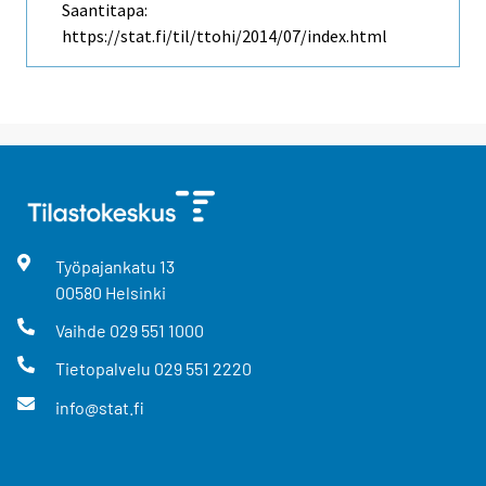
Saantitapa:
https://stat.fi/til/ttohi/2014/07/index.html
Työpajankatu
13
00580
Helsinki
Vaihde
029 551 1000
Tietopalvelu
029 551 2220
info@stat.fi