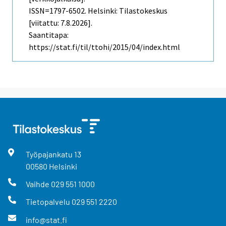
ISSN=1797-6502. Helsinki: Tilastokeskus
[viitattu: 7.8.2026].
Saantitapa:
https://stat.fi/til/ttohi/2015/04/index.html
Työpajankatu
13
00580
Helsinki
Vaihde
029 551 1000
Tietopalvelu
029 551 2220
info@stat.fi