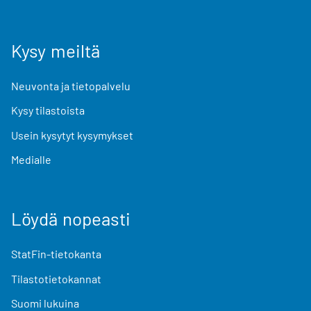
Kysy meiltä
Neuvonta ja tietopalvelu
Kysy tilastoista
Usein kysytyt kysymykset
Medialle
Löydä nopeasti
StatFin-tietokanta
Tilastotietokannat
Suomi lukuina