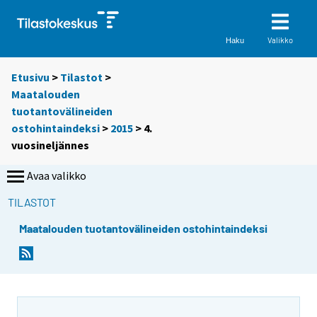
Valikko
Haku
Etusivu
>
Tilastot
>
Maatalouden
tuotantovälineiden
ostohintaindeksi
>
2015
>
4.
vuosineljännes
Avaa valikko
TILASTOT
Maatalouden tuotantovälineiden ostohintaindeksi