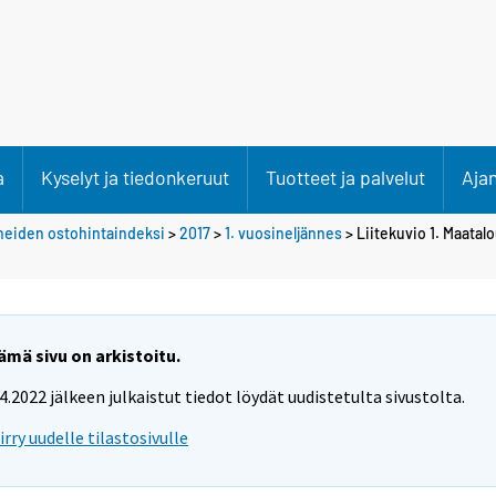
a
Kyselyt ja tiedonkeruut
Tuotteet ja palvelut
Aja
neiden ostohintaindeksi
>
2017
>
1. vuosineljännes
> Liitekuvio 1. Maatal
ämä sivu on arkistoitu.
.4.2022 jälkeen julkaistut tiedot löydät uudistetulta sivustolta.
iirry uudelle tilastosivulle