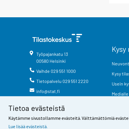
Kysy 
Työpajankatu
13
00580
Helsinki
Neuvonta
Vaihde
029 551 1000
Kysy tila
Tietopalvelu
029 551 2220
Usein ky
info@stat.fi
Medialle
Tietoa evästeistä
Käytämme sivustollamme evästeitä. Välttämättömiä evästeitä t
Lue lisää evästeistä.