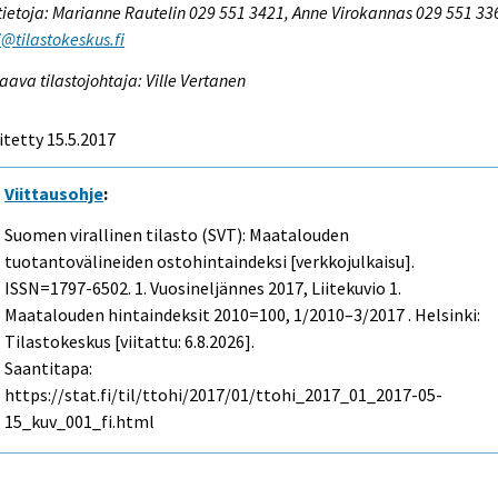
tietoja: Marianne Rautelin 029 551 3421, Anne Virokannas 029 551 336
@tilastokeskus.fi
aava tilastojohtaja: Ville Vertanen
itetty 15.5.2017
Viittausohje
:
Suomen virallinen tilasto (SVT): Maatalouden
tuotantovälineiden ostohintaindeksi [verkkojulkaisu].
ISSN=1797-6502.
1. Vuosineljännes
2017, Liitekuvio 1.
Maatalouden hintaindeksit 2010=100, 1/2010–3/2017 . Helsinki:
Tilastokeskus [viitattu: 6.8.2026].
Saantitapa:
https://stat.fi/til/ttohi/2017/01/ttohi_2017_01_2017-05-
15_kuv_001_fi.html