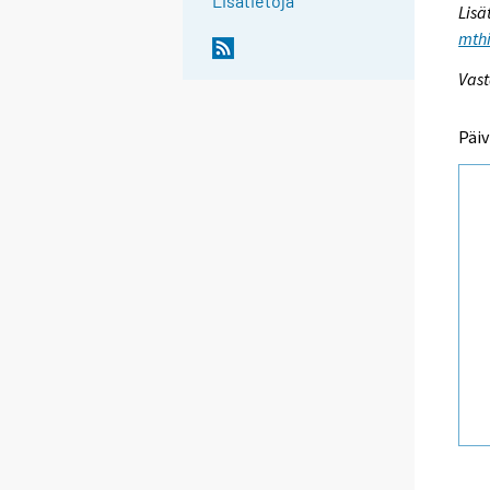
Lisätietoja
Lisä
mthi
Vast
Päiv