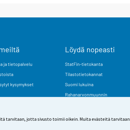
meiltä
Löydä nopeasti
 ja tietopalvelu
StatFin-tietokanta
stoista
Tilastotietokannat
sytyt kysymykset
Suomi lukuina
Rahanarvonmuunnin
Tulevat julkaisut
Tutkimusaineistot
arvitaan, jotta sivusto toimii oikein. Muita evästeitä tarvitaan