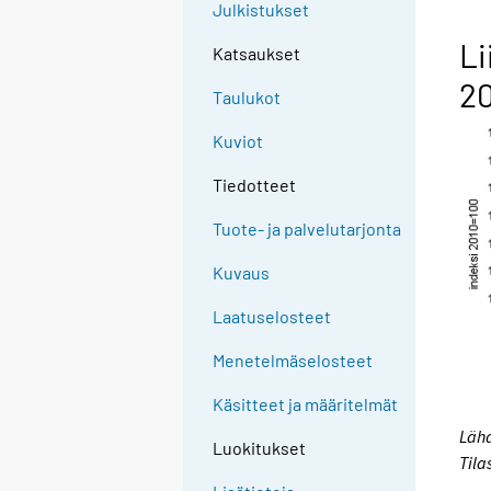
Julkistukset
Li
Katsaukset
20
Taulukot
Kuviot
Tiedotteet
Tuote- ja palvelutarjonta
Kuvaus
Laatuselosteet
Menetelmäselosteet
Käsitteet ja määritelmät
Lähd
Luokitukset
Tila