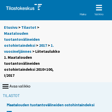
Valikko
Haku
Etusivu
>
Tilastot
>
Maatalouden
tuotantovälineiden
ostohintaindeksi
>
2017
>
1.
vuosineljännes
> Liitetaulukko
1. Maatalouden
tuotantovälineiden
ostohintaindeksi 2010=100,
I/2017
Avaa valikko
TILASTOT
Maatalouden tuotantovälineiden ostohintaindeksi