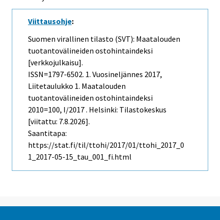
Viittausohje
:
Suomen virallinen tilasto (SVT): Maatalouden
tuotantovälineiden ostohintaindeksi
[verkkojulkaisu].
ISSN=1797-6502.
1. Vuosineljännes
2017,
Liitetaulukko 1. Maatalouden
tuotantovälineiden ostohintaindeksi
2010=100, I/2017 . Helsinki: Tilastokeskus
[viitattu: 7.8.2026].
Saantitapa:
https://stat.fi/til/ttohi/2017/01/ttohi_2017_0
1_2017-05-15_tau_001_fi.html