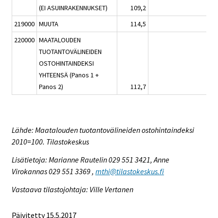
(EI ASUINRAKENNUKSET)
109,2
-0,6
219000
MUUTA
114,5
1,0
220000
MAATALOUDEN
TUOTANTOVÄLINEIDEN
OSTOHINTAINDEKSI
YHTEENSÄ (Panos 1 +
Panos 2)
112,7
2,3
Lähde: Maatalouden tuotantovälineiden ostohintaindeksi
2010=100. Tilastokeskus
Lisätietoja: Marianne Rautelin 029 551 3421, Anne
Virokannas 029 551 3369 ,
mthi@tilastokeskus.fi
Vastaava tilastojohtaja: Ville Vertanen
Päivitetty 15.5.2017