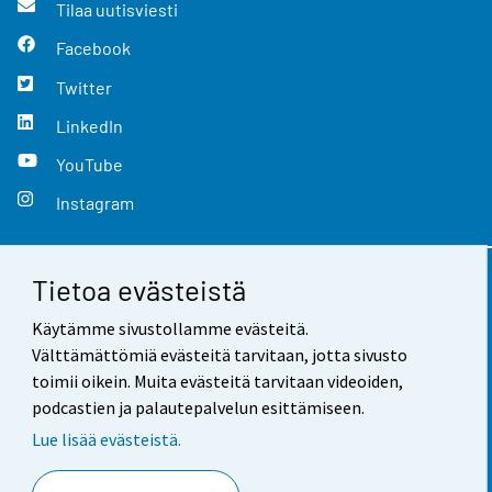
Tilaa uutisviesti
Facebook
Twitter
LinkedIn
YouTube
Instagram
Tietoa evästeistä
Yhteystiedot
Käytämme sivustollamme evästeitä.
Palaute
Välttämättömiä evästeitä tarvitaan, jotta sivusto
toimii oikein. Muita evästeitä tarvitaan videoiden,
Käyttöehdot
podcastien ja palautepalvelun esittämiseen.
Tietosuoja
Lue lisää evästeistä.
Saavutettavuus