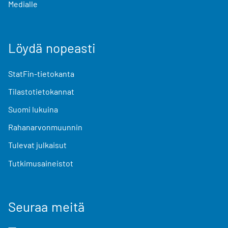
Medialle
Löydä nopeasti
StatFin-tietokanta
Tilastotietokannat
Suomi lukuina
Rahanarvonmuunnin
Tulevat julkaisut
Tutkimusaineistot
Seuraa meitä