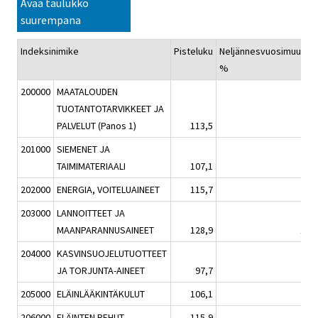
Avaa taulukko
suurempana
Indeksinimike
Pisteluku
Neljännesvuosimuutos,
%
200000
MAATALOUDEN
TUOTANTOTARVIKKEET JA
PALVELUT (Panos 1)
113,5
3,4
201000
SIEMENET JA
TAIMIMATERIAALI
107,1
1,1
202000
ENERGIA, VOITELUAINEET
115,7
6,4
203000
LANNOITTEET JA
MAANPARANNUSAINEET
128,9
15,6
204000
KASVINSUOJELUTUOTTEET
JA TORJUNTA-AINEET
97,7
-2,6
205000
ELÄINLÄÄKINTÄKULUT
106,1
0,4
206000
ELÄINTEN REHUT
115,9
1,0