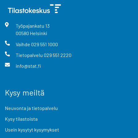
Työpajankatu
13
00580
Helsinki
Vaihde
029 551 1000
Tietopalvelu
029 551 2220
info@stat.fi
Kysy meiltä
Neuvonta ja tietopalvelu
Kysy tilastoista
Usein kysytyt kysymykset