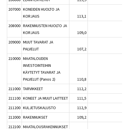
207000
KONEIDEN HUOLTO JA
KORJAUS
113,1
0,5
208000
RAKENNUSTEN HUOLTO JA
KORJAUS
109,0
-0,2
209000
MUUT TAVARAT JA
PALVELUT
107,2
0,5
210000
MAATALOUDEN
INVESTOINTEIHIN
KÄYTETYT TAVARAT JA
PALVELUT (Panos 2)
110,8
-0,2
211000
TARVIKKEET
112,2
0,1
211100
KONEET JA MUUT LAITTEET
111,5
0,0
211200
KULJETUSKALUSTO
112,9
0,2
212000
RAKENNUKSET
109,2
-0,6
212100
MAATALOUSRAKENNUKSET