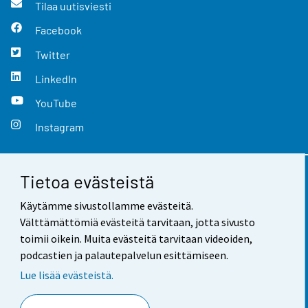
Tilaa uutisviesti
Facebook
Twitter
LinkedIn
YouTube
Instagram
Tietoa evästeistä
Yhteystiedot
Käytämme sivustollamme evästeitä.
Palaute
Välttämättömiä evästeitä tarvitaan, jotta sivusto
toimii oikein. Muita evästeitä tarvitaan videoiden,
Käyttöehdot
podcastien ja palautepalvelun esittämiseen.
Tietosuoja
Lue lisää evästeistä.
Saavutettavuus