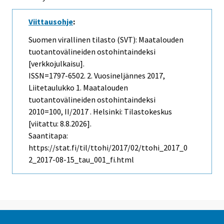
Viittausohje
:
Suomen virallinen tilasto (SVT): Maatalouden
tuotantovälineiden ostohintaindeksi
[verkkojulkaisu].
ISSN=1797-6502.
2. Vuosineljännes
2017,
Liitetaulukko 1. Maatalouden
tuotantovälineiden ostohintaindeksi
2010=100, II/2017 . Helsinki: Tilastokeskus
[viitattu: 8.8.2026].
Saantitapa:
https://stat.fi/til/ttohi/2017/02/ttohi_2017_0
2_2017-08-15_tau_001_fi.html