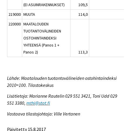
(EI ASUINRAKENNUKSET)
109,5
0,3
219000
MUUTA
114,0
-0,4
220000
MAATALOUDEN
TUOTANTOVÄLINEIDEN
OSTOHINTAINDEKSI
YHTEENSÄ (Panos 1 +
Panos 2)
113,3
0,6
Lähde: Maatalouden tuotantovälineiden ostohintaindeksi
2010=100. Tilastokeskus
Lisätietoja: Marianne Rautelin 029 551 3421, Toni Udd 029
551 3380,
mthi@stat.fi
Vastaava tilastojohtaja: Ville Vertanen
Päivitetty 15.8.2017