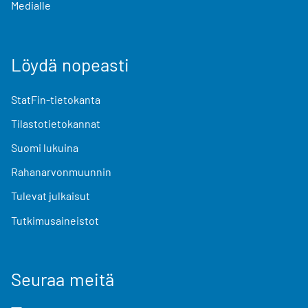
Medialle
Löydä nopeasti
StatFin-tietokanta
Tilastotietokannat
Suomi lukuina
Rahanarvonmuunnin
Tulevat julkaisut
Tutkimusaineistot
Seuraa meitä