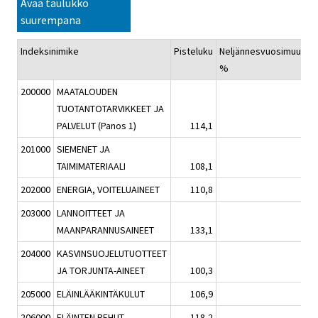
Avaa taulukko
suurempana
Indeksinimike
Pisteluku
Neljännesvuosimuutos,
%
200000
MAATALOUDEN
TUOTANTOTARVIKKEET JA
PALVELUT (Panos 1)
114,1
0,5
201000
SIEMENET JA
TAIMIMATERIAALI
108,1
1,0
202000
ENERGIA, VOITELUAINEET
110,8
-4,3
203000
LANNOITTEET JA
MAANPARANNUSAINEET
133,1
3,2
204000
KASVINSUOJELUTUOTTEET
JA TORJUNTA-AINEET
100,3
2,7
205000
ELÄINLÄÄKINTÄKULUT
106,9
0,8
206000
ELÄINTEN REHUT
118,2
2,0