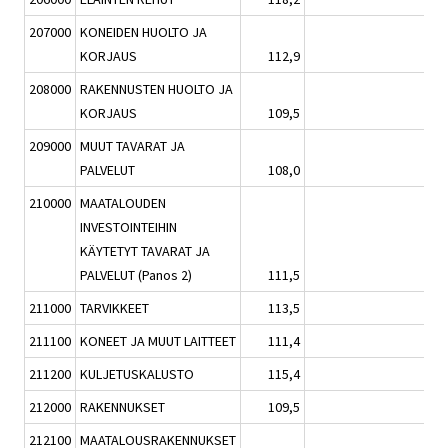
207000
KONEIDEN HUOLTO JA
KORJAUS
112,9
-0,2
208000
RAKENNUSTEN HUOLTO JA
KORJAUS
109,5
0,5
209000
MUUT TAVARAT JA
PALVELUT
108,0
0,7
210000
MAATALOUDEN
INVESTOINTEIHIN
KÄYTETYT TAVARAT JA
PALVELUT (Panos 2)
111,5
0,6
211000
TARVIKKEET
113,5
1,1
211100
KONEET JA MUUT LAITTEET
111,4
-0,1
211200
KULJETUSKALUSTO
115,4
2,2
212000
RAKENNUKSET
109,5
0,3
212100
MAATALOUSRAKENNUKSET