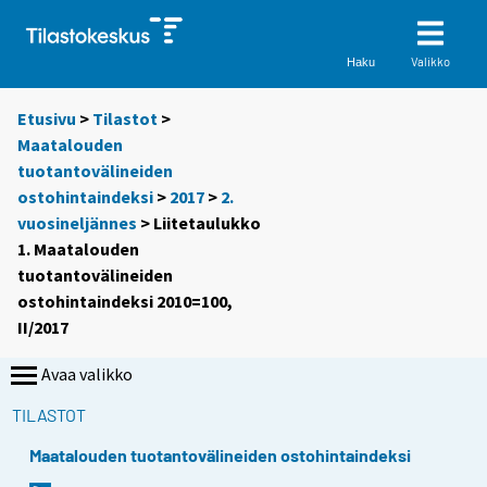
Valikko
Haku
Etusivu
>
Tilastot
>
Maatalouden
tuotantovälineiden
ostohintaindeksi
>
2017
>
2.
vuosineljännes
> Liitetaulukko
1. Maatalouden
tuotantovälineiden
ostohintaindeksi 2010=100,
II/2017
Avaa valikko
TILASTOT
Maatalouden tuotantovälineiden ostohintaindeksi