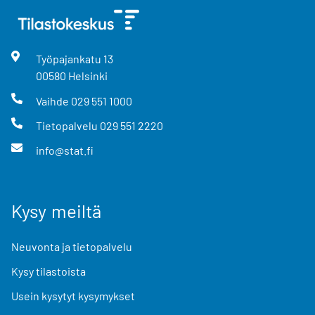
Työpajankatu
13
00580
Helsinki
Vaihde
029 551 1000
Tietopalvelu
029 551 2220
info@stat.fi
Kysy meiltä
Neuvonta ja tietopalvelu
Kysy tilastoista
Usein kysytyt kysymykset