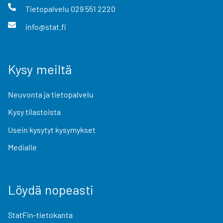
Tietopalvelu
029 551 2220
info@stat.fi
Kysy meiltä
Neuvonta ja tietopalvelu
Kysy tilastoista
Usein kysytyt kysymykset
Medialle
Löydä nopeasti
StatFin-tietokanta