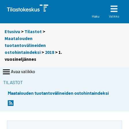
Valikko
Haku
Etusivu
>
Tilastot
>
Maatalouden
tuotantovälineiden
ostohintaindeksi
>
2018
>
1.
vuosineljännes
Avaa valikko
TILASTOT
Maatalouden tuotantovälineiden ostohintaindeksi