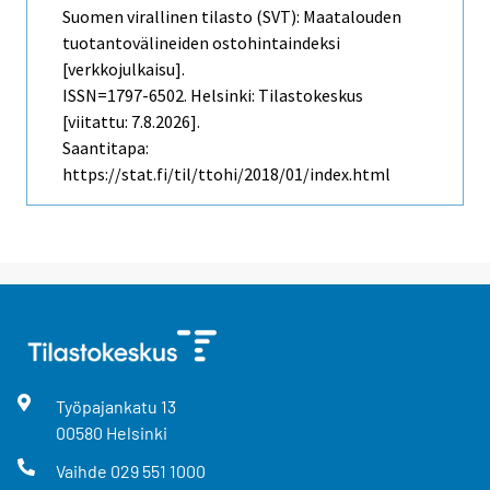
Suomen virallinen tilasto (SVT): Maatalouden
tuotantovälineiden ostohintaindeksi
[verkkojulkaisu].
ISSN=1797-6502. Helsinki: Tilastokeskus
[viitattu: 7.8.2026].
Saantitapa:
https://stat.fi/til/ttohi/2018/01/index.html
Työpajankatu
13
00580
Helsinki
Vaihde
029 551 1000