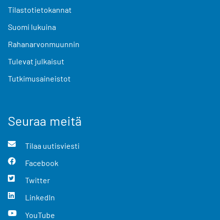
Tilastotietokannat
Suomi lukuina
Rahanarvonmuunnin
Tulevat julkaisut
Tutkimusaineistot
Seuraa meitä
Tilaa uutisviesti
Facebook
Twitter
LinkedIn
YouTube